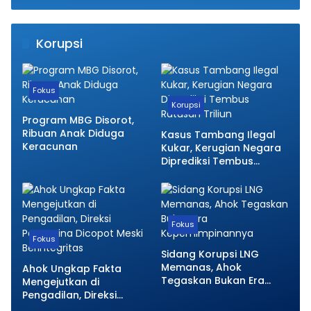
Korupsi
Fokus
Korupsi
Program MBG Disorot,
Ribuan Anak Diduga
Kasus Tambang Ilegal
Keracunan
Kukar, Kerugian Negara
Diprediksi Tembus
Ratusan Triliun
Fokus
Fokus
Sidang Korupsi LNG
Memanas, Ahok
Ahok Ungkap Fakta
Tegaskan Bukan Era
Mengejutkan di
Kepemimpinannya
Pengadilan, Direksi
Pertamina Dicopot Meski