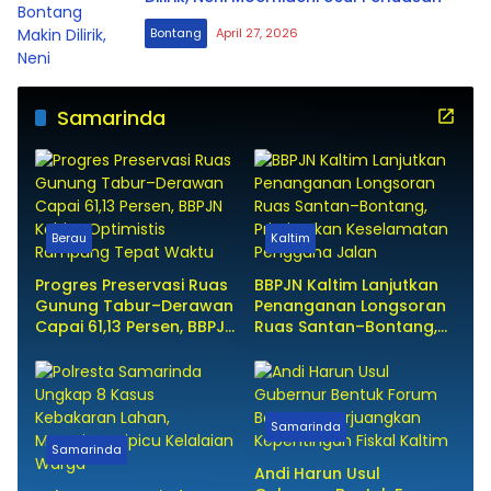
Bontang
April 27, 2026
Samarinda
Berau
Kaltim
Progres Preservasi Ruas
BBPJN Kaltim Lanjutkan
Gunung Tabur–Derawan
Penanganan Longsoran
Capai 61,13 Persen, BBPJN
Ruas Santan–Bontang,
Kaltim Optimistis
Prioritaskan
Rampung Tepat Waktu
Keselamatan Pengguna
Jalan
Samarinda
Samarinda
Andi Harun Usul