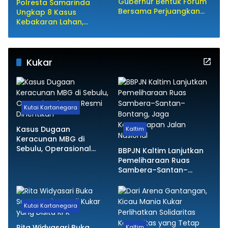
Gubernur Bentuk Forum
Polresta Samarinda
Bersama Perjuangkan
Ungkap 8 Kasus
Kepentingan Fiskal
Kebakaran Lahan,
Kaltim
Mayoritas Dipicu
Kelalaian Warga
Kukar
Kutai Kartanegara
Kasus Dugaan
Kaltim
Keracunan MBG di
Sebulu, Operasional
BBPJN Kaltim Lanjutkan
SPPG Resmi Dihentikan
Pemeliharaan Ruas
Sambera–Santan–
Bontang, Jaga
Kemantapan Jalan
Nasional
Kutai Kartanegara
Rita Widyasari Buka
Kaltim