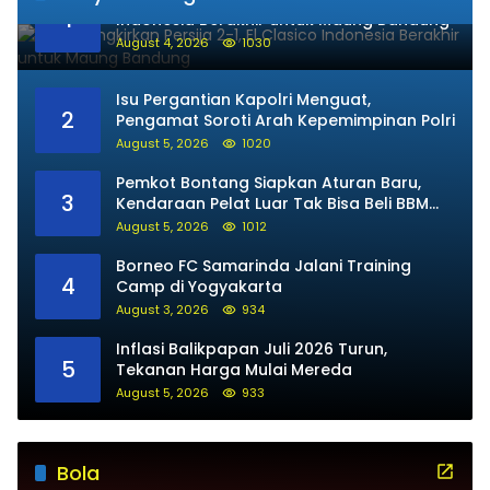
1
Indonesia Berakhir untuk Maung Bandung
August 4, 2026
1030
Isu Pergantian Kapolri Menguat,
2
Pengamat Soroti Arah Kepemimpinan Polri
August 5, 2026
1020
Pemkot Bontang Siapkan Aturan Baru,
3
Kendaraan Pelat Luar Tak Bisa Beli BBM
Subsidi
August 5, 2026
1012
Borneo FC Samarinda Jalani Training
4
Camp di Yogyakarta
August 3, 2026
934
Inflasi Balikpapan Juli 2026 Turun,
5
Tekanan Harga Mulai Mereda
August 5, 2026
933
Bola