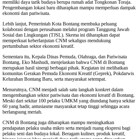
memiliki daya tarik budaya berupa rumah adat Tongkonan Toraja.
Pengembangan lokasi baru diharapkan mampu memperluas dampak
ekonomi dan pariwisata.
Lebih lanjut, Pemerintah Kota Bontang membuka peluang
kolaborasi dengan perusahaan melalui program Tanggung Jawab
Sosial dan Lingkungan (TJSL). Skema ini diharapkan dapat
memperkuat keberlanjutan CNM sekaligus mendukung
pertumbuhan sektor ekonomi kreatif.
Sementara itu, Kepala Dinas Pemuda, Olahraga, dan Pariwisata
Bontang, Eko Mashudi, menjelaskan bahwa CNM di Bontang
merupakan hasil sinergi berbagai pihak. Kegiatan ini melibatkan
komunitas Gerakan Pemuda Ekonomi Kreatif (Geprek), Pokdarwis
Kelurahan Bontang Baru, serta masyarakat setempat.
Menurutnya, CNM menjadi salah satu langkah konkret dalam
mengembangkan sektor pariwisata dan ekonomi kreatif di Bontang.
Meski dari sekitar 100 pelaku UMKM yang diundang hanya sekitar
60 yang hadir, antusiasme masyarakat tetap tinggi sehingga acara
berlangsung meriah.
CNM di Bontang juga diharapkan mampu meningkatkan
pendapatan pelaku usaha mikro serta menjadi ruang ekspresi bagi
pelaku seni dan budaya lokal. Beragam kuliner, produk kreatif,