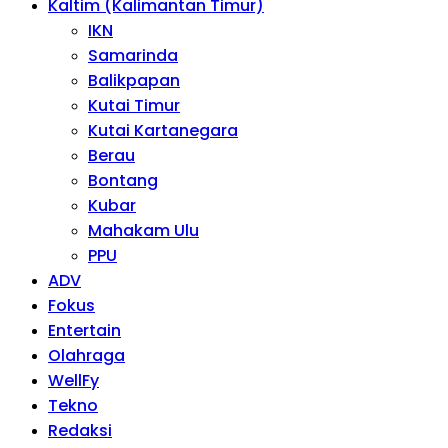
Kaltim (Kalimantan Timur)
IKN
Samarinda
Balikpapan
Kutai Timur
Kutai Kartanegara
Berau
Bontang
Kubar
Mahakam Ulu
PPU
ADV
Fokus
Entertain
Olahraga
WellFy
Tekno
Redaksi