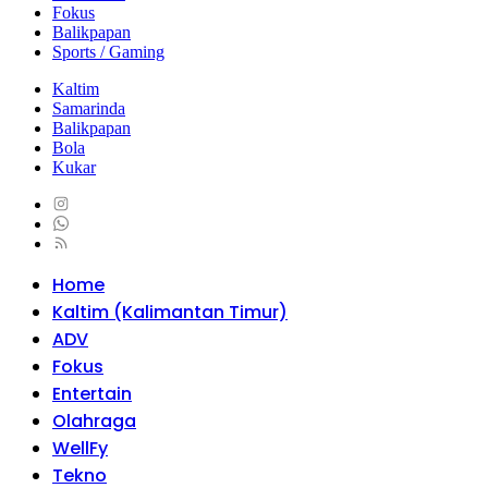
Fokus
Balikpapan
Sports / Gaming
Kaltim
Samarinda
Balikpapan
Bola
Kukar
Home
Kaltim (Kalimantan Timur)
ADV
Fokus
Entertain
Olahraga
WellFy
Tekno