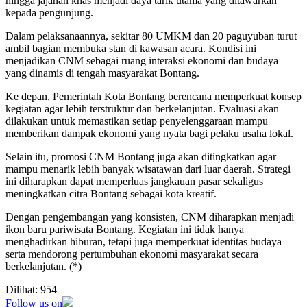
hingga jajanan khas menjadi daya tarik utama yang ditawarkan
kepada pengunjung.
Dalam pelaksanaannya, sekitar 80 UMKM dan 20 paguyuban turut
ambil bagian membuka stan di kawasan acara. Kondisi ini
menjadikan CNM sebagai ruang interaksi ekonomi dan budaya
yang dinamis di tengah masyarakat Bontang.
Ke depan, Pemerintah Kota Bontang berencana memperkuat konsep
kegiatan agar lebih terstruktur dan berkelanjutan. Evaluasi akan
dilakukan untuk memastikan setiap penyelenggaraan mampu
memberikan dampak ekonomi yang nyata bagi pelaku usaha lokal.
Selain itu, promosi CNM Bontang juga akan ditingkatkan agar
mampu menarik lebih banyak wisatawan dari luar daerah. Strategi
ini diharapkan dapat memperluas jangkauan pasar sekaligus
meningkatkan citra Bontang sebagai kota kreatif.
Dengan pengembangan yang konsisten, CNM diharapkan menjadi
ikon baru pariwisata Bontang. Kegiatan ini tidak hanya
menghadirkan hiburan, tetapi juga memperkuat identitas budaya
serta mendorong pertumbuhan ekonomi masyarakat secara
berkelanjutan. (*)
Dilihat:
954
Follow us on