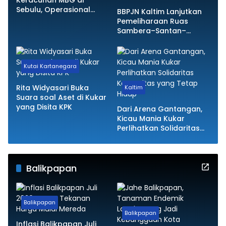
Sebulu, Operasional
BBPJN Kaltim Lanjutkan
SPPG Resmi Dihentikan
Pemeliharaan Ruas
Sambera–Santan–
Bontang, Jaga
Kemantapan Jalan
Nasional
Kutai Kartanegara
Rita Widyasari Buka
Kaltim
Suara soal Aset di Kukar
yang Disita KPK
Dari Arena Gantangan,
Kicau Mania Kukar
Perlihatkan Solidaritas
Komunitas yang Tetap
Hidup
Balikpapan
Balikpapan
Balikpapan
Inflasi Balikpapan Juli