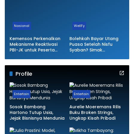
Nasional
WellFy
Kemensos Perkenalkan
Bolehkah Bayar Utang
Mekanisme Reaktivasi
Puasa Setelah Nisfu
PBI-JK untuk Peserta
Syaban? Simak
yang Dinonaktifkan
Penjelasan Ulama
Profile
Entertain
Entertain
Sosok Bambang
Aurelie Moeremans Rilis
Hartono Tutup Usia,
Buku Broken Strings,
Jejak Bisnisnya Mendunia
Ungkap Kisah Pribadi