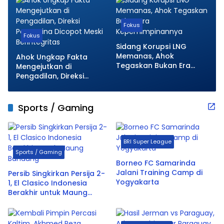
Fokus
Fokus
Sidang Korupsi LNG
Memanas, Ahok
Ahok Ungkap Fakta
Tegaskan Bukan Era
Mengejutkan di
Kepemimpinannya
Pengadilan, Direksi
Pertamina Dicopot Meski
Berintegritas
Sports / Gaming
BRI Super League
Sports / Gaming
Borneo FC Samarinda
Jalani Training Camp di
Persib Singkirkan Persija 2-
Yogyakarta
1, El Clasico Indonesia
Berakhir untuk Maung
Bandung