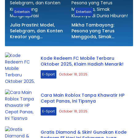
Entertain
Entertain
Julia Prastini: Model,
Mikha Tambayong:
Selebgram, dan Konten
Pesona yang Terus
Kreator yang
Menggoda, Simak
Menginspirasi
Kisahnya di Dunia
Hiburan!
Kode Redeem FC Mobile Terbaru
Oktober 2025, Klaim Hadiah Menarik!
E-Sport
October 18, 2025
Cara Main Roblox Tanpa Khawatir HP
Cepat Panas, Ini Tipsnya
E-Sport
October 18, 2025
Gratis Diamond & Skin! Gunakan Kode
Redeem FF Hari Ini Sekarang Juga