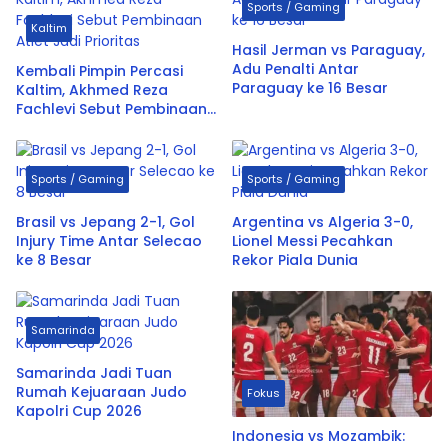
Sports / Gaming
Kaltim
Hasil Jerman vs Paraguay,
Adu Penalti Antar
Kembali Pimpin Percasi
Paraguay ke 16 Besar
Kaltim, Akhmed Reza
Fachlevi Sebut Pembinaan
Atlet Jadi Prioritas
Sports / Gaming
Sports / Gaming
Brasil vs Jepang 2-1, Gol
Argentina vs Algeria 3-0,
Injury Time Antar Selecao
Lionel Messi Pecahkan
ke 8 Besar
Rekor Piala Dunia
Samarinda
Samarinda Jadi Tuan
Rumah Kejuaraan Judo
Fokus
Kapolri Cup 2026
Indonesia vs Mozambik: