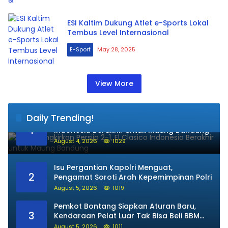
ESI Kaltim Dukung Atlet e-Sports Lokal
Tembus Level Internasional
E-Sport
May 28, 2025
View More
Daily Trending!
Persib Singkirkan Persija 2-1, El Clasico
1
Indonesia Berakhir untuk Maung Bandung
August 4, 2026
1029
Isu Pergantian Kapolri Menguat,
2
Pengamat Soroti Arah Kepemimpinan Polri
August 5, 2026
1019
Pemkot Bontang Siapkan Aturan Baru,
3
Kendaraan Pelat Luar Tak Bisa Beli BBM
Subsidi
August 5, 2026
1011