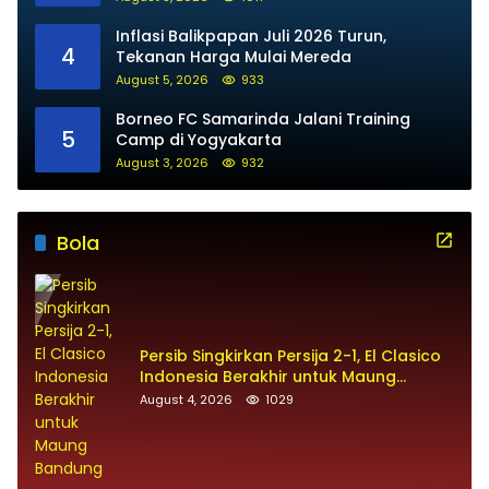
Inflasi Balikpapan Juli 2026 Turun,
4
Tekanan Harga Mulai Mereda
August 5, 2026
933
Borneo FC Samarinda Jalani Training
5
Camp di Yogyakarta
August 3, 2026
932
Bola
Persib Singkirkan Persija 2-1, El Clasico
Indonesia Berakhir untuk Maung
Bandung
August 4, 2026
1029