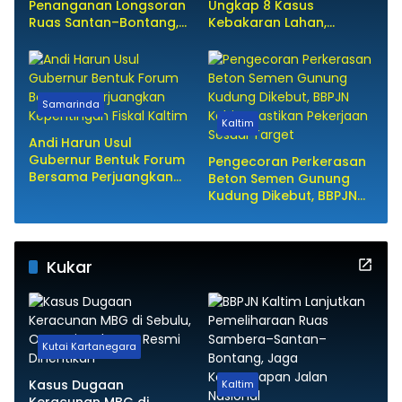
Penanganan Longsoran
Ungkap 8 Kasus
Ruas Santan–Bontang,
Kebakaran Lahan,
Prioritaskan
Mayoritas Dipicu
Keselamatan Pengguna
Kelalaian Warga
Jalan
Samarinda
Kaltim
Andi Harun Usul
Gubernur Bentuk Forum
Pengecoran Perkerasan
Bersama Perjuangkan
Beton Semen Gunung
Kepentingan Fiskal
Kudung Dikebut, BBPJN
Kaltim
Kaltim Pastikan
Pekerjaan Sesuai Target
Kukar
Kutai Kartanegara
Kasus Dugaan
Kaltim
Keracunan MBG di