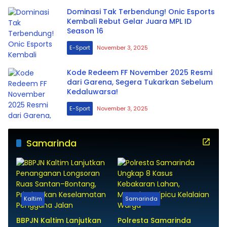
Dominasi Tak Terbendung! Onic Esports
Kembali Rebut Gelar Juara MPL ID
Season 16
E-Sport
November 3, 2025
Kode Redeem FF November 2025 Resmi
dari Garena, Segera Tukarkan Sebelum
Kedaluwarsa!
E-Sport
November 3, 2025
Samarinda
Kaltim
Samarinda
BBPJN Kaltim Lanjutkan
Polresta Samarinda