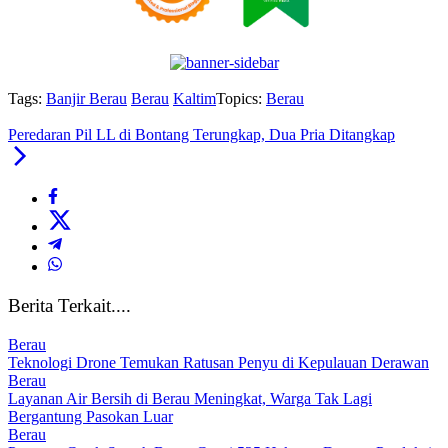
Tags:
Banjir Berau
Berau
Kaltim
Topics:
Berau
Peredaran Pil LL di Bontang Terungkap, Dua Pria Ditangkap
Berita Terkait....
Berau
Teknologi Drone Temukan Ratusan Penyu di Kepulauan Derawan
Berau
Layanan Air Bersih di Berau Meningkat, Warga Tak Lagi
Bergantung Pasokan Luar
Berau