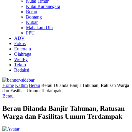
Kutai Timur
Kutai Kartanegara
Berau
Bontang
Kubar
Mahakam Ulu
PPU
ADV
Fokus
Entertain
Olahraga
WellFy
Tekno
Redaksi
Home
Kaltim
Berau
Berau Dilanda Banjir Tahunan, Ratusan Warga
dan Fasilitas Umum Terdampak
Berau
Berau Dilanda Banjir Tahunan, Ratusan
Warga dan Fasilitas Umum Terdampak