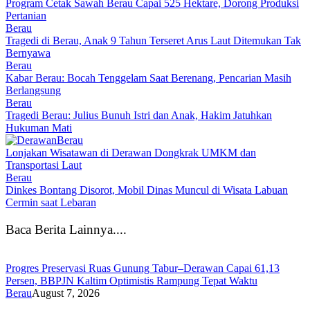
Program Cetak Sawah Berau Capai 525 Hektare, Dorong Produksi
Pertanian
Berau
Tragedi di Berau, Anak 9 Tahun Terseret Arus Laut Ditemukan Tak
Bernyawa
Berau
Kabar Berau: Bocah Tenggelam Saat Berenang, Pencarian Masih
Berlangsung
Berau
Tragedi Berau: Julius Bunuh Istri dan Anak, Hakim Jatuhkan
Hukuman Mati
Berau
Lonjakan Wisatawan di Derawan Dongkrak UMKM dan
Transportasi Laut
Berau
Dinkes Bontang Disorot, Mobil Dinas Muncul di Wisata Labuan
Cermin saat Lebaran
Baca Berita Lainnya....
Progres Preservasi Ruas Gunung Tabur–Derawan Capai 61,13
Persen, BBPJN Kaltim Optimistis Rampung Tepat Waktu
Berau
August 7, 2026