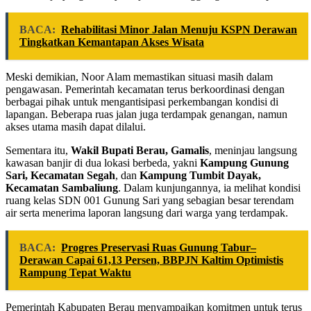
BACA:
Rehabilitasi Minor Jalan Menuju KSPN Derawan
Tingkatkan Kemantapan Akses Wisata
Meski demikian, Noor Alam memastikan situasi masih dalam
pengawasan. Pemerintah kecamatan terus berkoordinasi dengan
berbagai pihak untuk mengantisipasi perkembangan kondisi di
lapangan. Beberapa ruas jalan juga terdampak genangan, namun
akses utama masih dapat dilalui.
Sementara itu,
Wakil Bupati Berau, Gamalis
, meninjau langsung
kawasan banjir di dua lokasi berbeda, yakni
Kampung Gunung
Sari, Kecamatan Segah
, dan
Kampung Tumbit Dayak,
Kecamatan Sambaliung
. Dalam kunjungannya, ia melihat kondisi
ruang kelas SDN 001 Gunung Sari yang sebagian besar terendam
air serta menerima laporan langsung dari warga yang terdampak.
BACA:
Progres Preservasi Ruas Gunung Tabur–
Derawan Capai 61,13 Persen, BBPJN Kaltim Optimistis
Rampung Tepat Waktu
Pemerintah Kabupaten Berau menyampaikan komitmen untuk terus