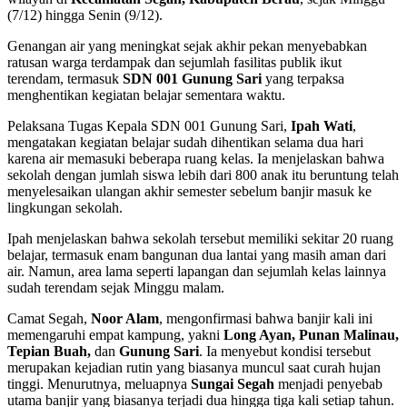
(7/12) hingga Senin (9/12).
Genangan air yang meningkat sejak akhir pekan menyebabkan
ratusan warga terdampak dan sejumlah fasilitas publik ikut
terendam, termasuk
SDN 001 Gunung Sari
yang terpaksa
menghentikan kegiatan belajar sementara waktu.
Pelaksana Tugas Kepala SDN 001 Gunung Sari,
Ipah Wati
,
mengatakan kegiatan belajar sudah dihentikan selama dua hari
karena air memasuki beberapa ruang kelas. Ia menjelaskan bahwa
sekolah dengan jumlah siswa lebih dari 800 anak itu beruntung telah
menyelesaikan ulangan akhir semester sebelum banjir masuk ke
lingkungan sekolah.
Ipah menjelaskan bahwa sekolah tersebut memiliki sekitar 20 ruang
belajar, termasuk enam bangunan dua lantai yang masih aman dari
air. Namun, area lama seperti lapangan dan sejumlah kelas lainnya
sudah terendam sejak Minggu malam.
Camat Segah,
Noor Alam
, mengonfirmasi bahwa banjir kali ini
memengaruhi empat kampung, yakni
Long Ayan, Punan Malinau,
Tepian Buah,
dan
Gunung Sari
. Ia menyebut kondisi tersebut
merupakan kejadian rutin yang biasanya muncul saat curah hujan
tinggi. Menurutnya, meluapnya
Sungai Segah
menjadi penyebab
utama banjir yang biasanya terjadi dua hingga tiga kali setiap tahun.