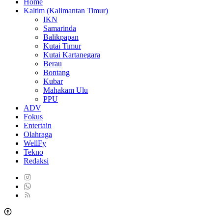
Home
Kaltim (Kalimantan Timur)
IKN
Samarinda
Balikpapan
Kutai Timur
Kutai Kartanegara
Berau
Bontang
Kubar
Mahakam Ulu
PPU
ADV
Fokus
Entertain
Olahraga
WellFy
Tekno
Redaksi