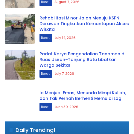
Berau
August 7, 2026
Rehabilitasi Minor Jalan Menuju KSPN
Derawan Tingkatkan Kemantapan Akses
Wisata
Berau
July 14, 2026
Padat Karya Pengendalian Tanaman di
Ruas Usiran–Tanjung Batu Libatkan
Warga Sekitar
Berau
July 7, 2026
Ia Menjual Emas, Menunda Mimpi Kuliah,
dan Tak Pernah Berhenti Memulai Lagi
Berau
June 30, 2026
Daily Trending!
Persib Singkirkan Persija 2-1, El Clasico