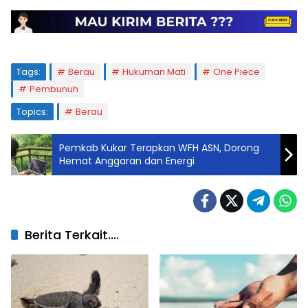
Tags:
Berau
Hukuman Mati
One Piece
Pembunuh
Topics:
Berau
Pemkab Kukar Terapkan WFH ASN, Dorong
Hemat Anggaran dan Energi
Berita Terkait....