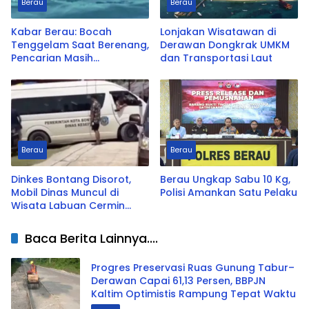
Berau
Berau
Kabar Berau: Bocah
Lonjakan Wisatawan di
Tenggelam Saat Berenang,
Derawan Dongkrak UMKM
Pencarian Masih
dan Transportasi Laut
Berlangsung
Berau
Berau
Dinkes Bontang Disorot,
Berau Ungkap Sabu 10 Kg,
Mobil Dinas Muncul di
Polisi Amankan Satu Pelaku
Wisata Labuan Cermin
saat Lebaran
Baca Berita Lainnya....
Progres Preservasi Ruas Gunung Tabur–
Derawan Capai 61,13 Persen, BBPJN
Kaltim Optimistis Rampung Tepat Waktu