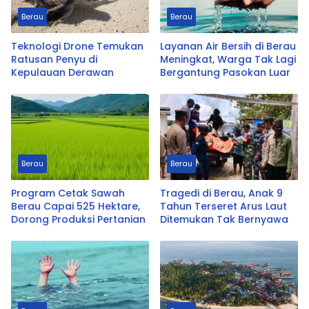
Berau
Berau
Teknologi Drone Temukan
Layanan Air Bersih di Berau
Ratusan Penyu di
Meningkat, Warga Tak Lagi
Kepulauan Derawan
Bergantung Pasokan Luar
Berau
Berau
Program Cetak Sawah
Tragedi di Berau, Anak 9
Berau Capai 525 Hektare,
Tahun Terseret Arus Laut
Dorong Produksi Pertanian
Ditemukan Tak Bernyawa