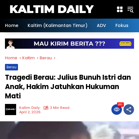
Skip
to
content
Home
Kaltim (Kalimantan Timur)
ADV
Fokus
Home
Kaltim
Berau
Berau
Tragedi Berau: Julius Bunuh Istri dan
Anak, Hakim Jatuhkan Hukuman
Mati
880
Kaltim Daily
3 Min Read
April 2, 2026