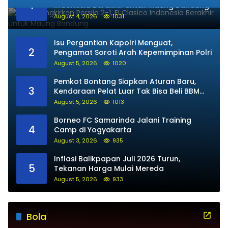
1
Indonesia Berakhir untuk Maung Bandung
August 4, 2026
1031
Isu Pergantian Kapolri Menguat,
2
Pengamat Soroti Arah Kepemimpinan Polri
August 5, 2026
1020
Pemkot Bontang Siapkan Aturan Baru,
3
Kendaraan Pelat Luar Tak Bisa Beli BBM
Subsidi
August 5, 2026
1013
Borneo FC Samarinda Jalani Training
4
Camp di Yogyakarta
August 3, 2026
935
Inflasi Balikpapan Juli 2026 Turun,
5
Tekanan Harga Mulai Mereda
August 5, 2026
933
Bola