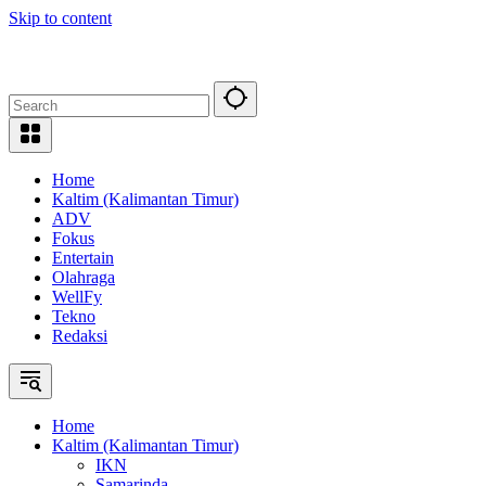
Skip to content
Home
Kaltim (Kalimantan Timur)
ADV
Fokus
Entertain
Olahraga
WellFy
Tekno
Redaksi
Home
Kaltim (Kalimantan Timur)
IKN
Samarinda