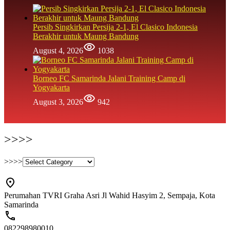
Persib Singkirkan Persija 2-1, El Clasico Indonesia
Berakhir untuk Maung Bandung
August 4, 2026
1038
Borneo FC Samarinda Jalani Training Camp di
Yogyakarta
August 3, 2026
942
>>>>
>>>>
Perumahan TVRI Graha Asri Jl Wahid Hasyim 2, Sempaja, Kota
Samarinda
082298980010