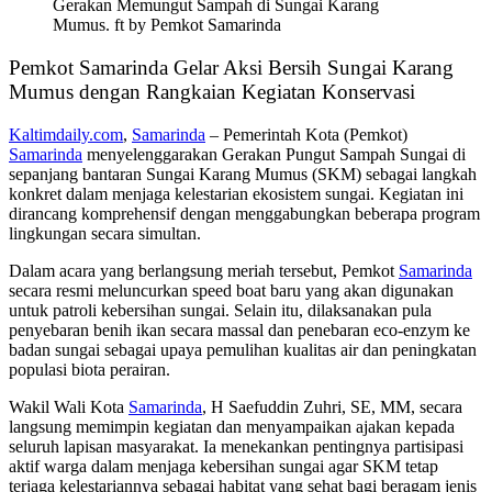
Gerakan Memungut Sampah di Sungai Karang
Mumus. ft by Pemkot Samarinda
Pemkot Samarinda Gelar Aksi Bersih Sungai Karang
Mumus dengan Rangkaian Kegiatan Konservasi
Kaltimdaily.com
,
Samarinda
– Pemerintah Kota (Pemkot)
Samarinda
menyelenggarakan Gerakan Pungut Sampah Sungai di
sepanjang bantaran Sungai Karang Mumus (SKM) sebagai langkah
konkret dalam menjaga kelestarian ekosistem sungai. Kegiatan ini
dirancang komprehensif dengan menggabungkan beberapa program
lingkungan secara simultan.
Dalam acara yang berlangsung meriah tersebut, Pemkot
Samarinda
secara resmi meluncurkan speed boat baru yang akan digunakan
untuk patroli kebersihan sungai. Selain itu, dilaksanakan pula
penyebaran benih ikan secara massal dan penebaran eco-enzym ke
badan sungai sebagai upaya pemulihan kualitas air dan peningkatan
populasi biota perairan.
Wakil Wali Kota
Samarinda
, H Saefuddin Zuhri, SE, MM, secara
langsung memimpin kegiatan dan menyampaikan ajakan kepada
seluruh lapisan masyarakat. Ia menekankan pentingnya partisipasi
aktif warga dalam menjaga kebersihan sungai agar SKM tetap
terjaga kelestariannya sebagai habitat yang sehat bagi beragam jenis