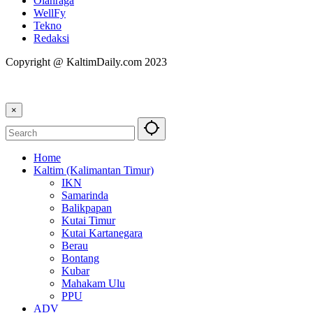
Olahraga
WellFy
Tekno
Redaksi
Copyright @ KaltimDaily.com 2023
×
Home
Kaltim (Kalimantan Timur)
IKN
Samarinda
Balikpapan
Kutai Timur
Kutai Kartanegara
Berau
Bontang
Kubar
Mahakam Ulu
PPU
ADV