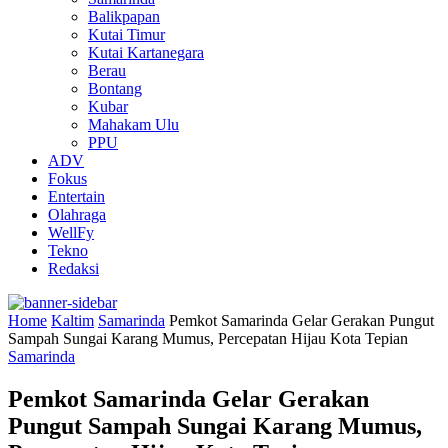
Balikpapan
Kutai Timur
Kutai Kartanegara
Berau
Bontang
Kubar
Mahakam Ulu
PPU
ADV
Fokus
Entertain
Olahraga
WellFy
Tekno
Redaksi
Home
Kaltim
Samarinda
Pemkot Samarinda Gelar Gerakan Pungut
Sampah Sungai Karang Mumus, Percepatan Hijau Kota Tepian
Samarinda
Pemkot Samarinda Gelar Gerakan
Pungut Sampah Sungai Karang Mumus,