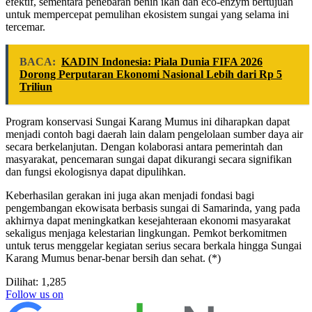
efektif, sementara penebaran benih ikan dan eco-enzym bertujuan
untuk mempercepat pemulihan ekosistem sungai yang selama ini
tercemar.
BACA:
KADIN Indonesia: Piala Dunia FIFA 2026
Dorong Perputaran Ekonomi Nasional Lebih dari Rp 5
Triliun
Program konservasi Sungai Karang Mumus ini diharapkan dapat
menjadi contoh bagi daerah lain dalam pengelolaan sumber daya air
secara berkelanjutan. Dengan kolaborasi antara pemerintah dan
masyarakat, pencemaran sungai dapat dikurangi secara signifikan
dan fungsi ekologisnya dapat dipulihkan.
Keberhasilan gerakan ini juga akan menjadi fondasi bagi
pengembangan ekowisata berbasis sungai di Samarinda, yang pada
akhirnya dapat meningkatkan kesejahteraan ekonomi masyarakat
sekaligus menjaga kelestarian lingkungan. Pemkot berkomitmen
untuk terus menggelar kegiatan serius secara berkala hingga Sungai
Karang Mumus benar-benar bersih dan sehat. (*)
Dilihat:
1,285
Follow us on