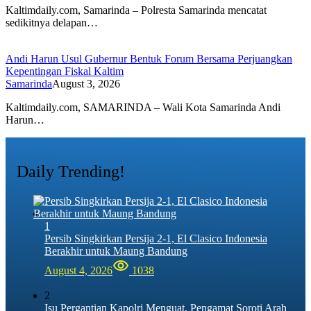
Kaltimdaily.com, Samarinda – Polresta Samarinda mencatat
sedikitnya delapan…
Andi Harun Usul Gubernur Bentuk Forum Bersama Perjuangkan
Kepentingan Fiskal Kaltim
Samarinda
August 3, 2026
Kaltimdaily.com, SAMARINDA – Wali Kota Samarinda Andi
Harun…
Daily Trending!
1
Persib Singkirkan Persija 2-1, El Clasico Indonesia
Berakhir untuk Maung Bandung
August 4, 2026
1038
2
Isu Pergantian Kapolri Menguat, Pengamat Soroti Arah