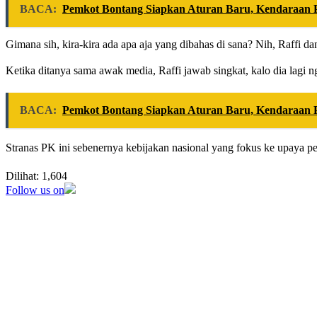
BACA:
Pemkot Bontang Siapkan Aturan Baru, Kendaraan P
Gimana sih, kira-kira ada apa aja yang dibahas di sana? Nih, Raffi d
Ketika ditanya sama awak media, Raffi jawab singkat, kalo dia lagi ng
BACA:
Pemkot Bontang Siapkan Aturan Baru, Kendaraan P
Stranas PK ini sebenernya kebijakan nasional yang fokus ke upaya p
Dilihat:
1,604
Follow us on