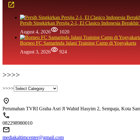
Persib Singkirkan Persija 2-1, El Clasico Indonesia Berak
August 4, 2026
1020
Borneo FC Samarinda Jalani Training Camp di Yogyakarta
August 3, 2026
924
>>>>
>>>>
Perumahan TVRI Graha Asri Jl Wahid Hasyim 2, Sempaja, Kota Sam
082298980010
mediakaltimcenter@gmail.com