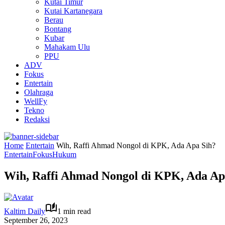
Kutai Timur
Kutai Kartanegara
Berau
Bontang
Kubar
Mahakam Ulu
PPU
ADV
Fokus
Entertain
Olahraga
WellFy
Tekno
Redaksi
Home
Entertain
Wih, Raffi Ahmad Nongol di KPK, Ada Apa Sih?
Entertain
Fokus
Hukum
Wih, Raffi Ahmad Nongol di KPK, Ada Ap
Kaltim Daily
1 min read
September 26, 2023