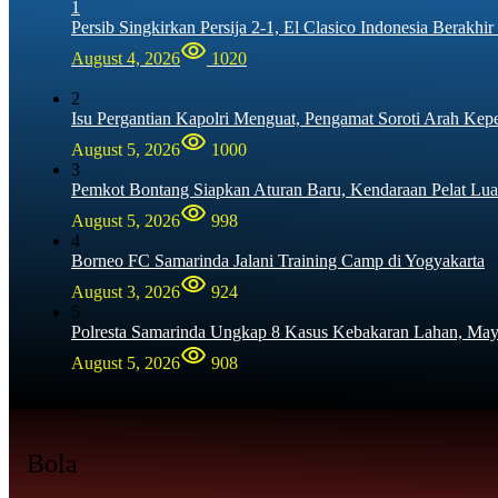
1
Persib Singkirkan Persija 2-1, El Clasico Indonesia Berak
August 4, 2026
1020
2
Isu Pergantian Kapolri Menguat, Pengamat Soroti Arah Kep
August 5, 2026
1000
3
Pemkot Bontang Siapkan Aturan Baru, Kendaraan Pelat Lua
August 5, 2026
998
4
Borneo FC Samarinda Jalani Training Camp di Yogyakarta
August 3, 2026
924
5
Polresta Samarinda Ungkap 8 Kasus Kebakaran Lahan, Mayo
August 5, 2026
908
Bola