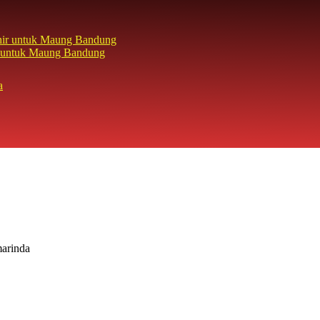
hir untuk Maung Bandung
arinda