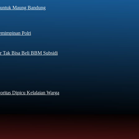
hir untuk Maung Bandung
emimpinan Polri
r Tak Bisa Beli BBM Subsidi
ritas Dipicu Kelalaian Warga