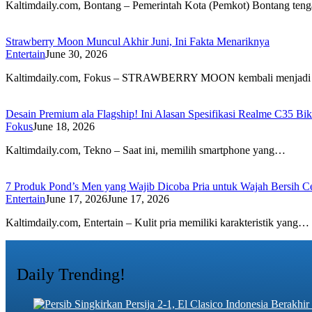
Kaltimdaily.com, Bontang – Pemerintah Kota (Pemkot) Bontang te
Strawberry Moon Muncul Akhir Juni, Ini Fakta Menariknya
Entertain
June 30, 2026
Kaltimdaily.com, Fokus – STRAWBERRY MOON kembali menjadi 
Desain Premium ala Flagship! Ini Alasan Spesifikasi Realme C35 Bi
Fokus
June 18, 2026
Kaltimdaily.com, Tekno – Saat ini, memilih smartphone yang…
7 Produk Pond’s Men yang Wajib Dicoba Pria untuk Wajah Bersih 
Entertain
June 17, 2026
June 17, 2026
Kaltimdaily.com, Entertain – Kulit pria memiliki karakteristik yang…
Daily Trending!