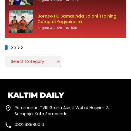
Borneo FC Samarinda Jalani Training
Camp di Yogyakarta
August 3, 2026
935
>>>>
>>>>
Perumahan TVRI Graha Asri Jl Wahid Hasyim 2,
Sempaja, Kota Samarinda
082298980010