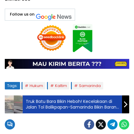
Follow us on
Tags:
Hukum
Kaltim
Samarinda
Truk Batu Bara Bikin Heboh! Kecelakaan di
Jalan Tol Balikpapan-Samarinda Bikin Barang
Tumpah