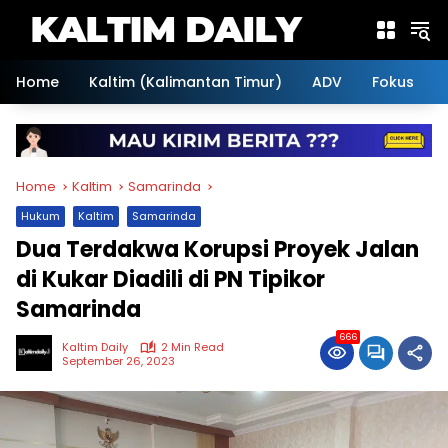
Skip
to
content
Home
Kaltim (Kalimantan Timur)
ADV
Fokus
Home
Kaltim
Samarinda
Hukum
Kaltim
Samarinda
Dua Terdakwa Korupsi Proyek Jalan
di Kukar Diadili di PN Tipikor
Samarinda
666
Kaltim Daily
2 Min Read
September 26, 2023