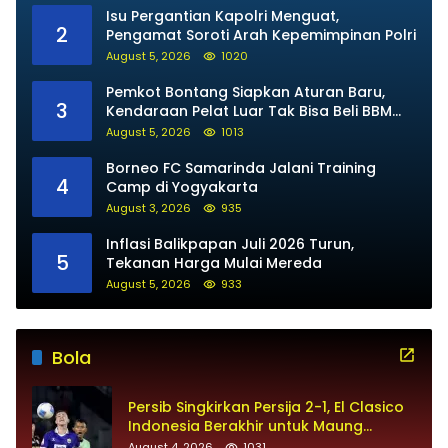
Isu Pergantian Kapolri Menguat,
2
Pengamat Soroti Arah Kepemimpinan Polri
August 5, 2026
1020
Pemkot Bontang Siapkan Aturan Baru,
3
Kendaraan Pelat Luar Tak Bisa Beli BBM
Subsidi
August 5, 2026
1013
Borneo FC Samarinda Jalani Training
4
Camp di Yogyakarta
August 3, 2026
935
Inflasi Balikpapan Juli 2026 Turun,
5
Tekanan Harga Mulai Mereda
August 5, 2026
933
Bola
Persib Singkirkan Persija 2-1, El Clasico
Indonesia Berakhir untuk Maung
Bandung
August 4, 2026
1031