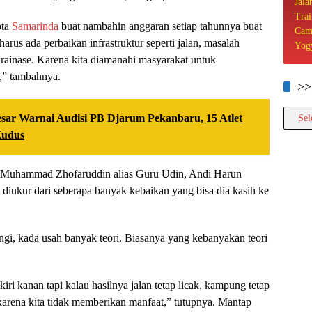
ota
Samarinda
buat nambahin anggaran setiap tahunnya buat
 harus ada perbaikan infrastruktur seperti jalan, masalah
rainase. Karena kita diamanahi masyarakat untuk
,” tambahnya.
>>
>>>>
esar Warnai Audisi PB Djarum Pekanbaru, 15 Atlet
Kudus
 Muhammad Zhofaruddin alias Guru Udin, Andi Harun
iukur dari seberapa banyak kebaikan yang bisa dia kasih ke
rangi, kada usah banyak teori. Biasanya yang kebanyakan teori
kiri kanan tapi kalau hasilnya jalan tetap licak, kampung tetap
karena kita tidak memberikan manfaat,” tutupnya. Mantap