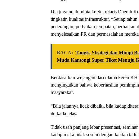
Dia juga udah minta ke Sekretaris Daerah K
tingkatin kualitas infrastruktur. “Setiap tahun
penerangan, perbaikan jembatan, perbaikan d
menyelesaikan PR dan permasalahan mereka
BACA:
Tangis, Strategi dan Mimpi B
Muda Kantongi Super Tiket Menuju 
Berdasarkan wejangan dari ulama keren KH
mengingatkan bahwa keberhasilan pemimpin d
masyarakat.
“Bila jalannya licak dibaiki, bila kadap dite
itu kada jelas.
Tidak usah panjang lebar presentasi, seminar 
kadap maka tidak sesuai dengan kaidah tadi 