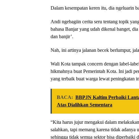
Dalam kesempatan keren itu, dia ngeluarin ba
Andi ngebagiin cerita seru tentang topik yan
bahasa Banjar yang udah dikenal banget, dia c
dan banjir’.
Nah, ini artinya jalanan becek berlumpur, ja
Wali Kota tampak concern dengan label-label
hikmahnya buat Pemerintah Kota. Ini jadi pem
yang terbaik buat warga lewat peningkatan in
BACA:
BBPJN Kaltim Perbaiki Lant
Atas Dialihkan Sementara
“Kita harus jujur mengakui dalam melakukan
salahkan, tapi memang karena tidak adanya 
sehingga tidak semua sektor bisa diperbaik