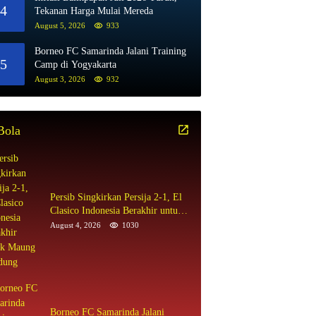
4
Tekanan Harga Mulai Mereda
August 5, 2026
933
Borneo FC Samarinda Jalani Training
5
Camp di Yogyakarta
August 3, 2026
932
Bola
Persib Singkirkan Persija 2-1, El
Clasico Indonesia Berakhir untuk
Maung Bandung
August 4, 2026
1030
Borneo FC Samarinda Jalani