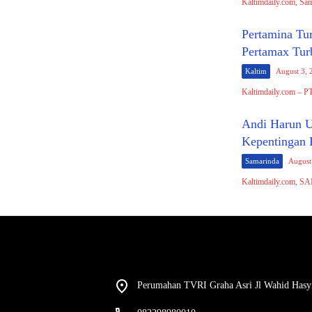
Kaltimdaily.com, Sam
Pertamina Tu
Pertamax Tur
Kaltim
August 3, 
Kaltimdaily.com – P
Andi Harun U
Kepentingan 
Samarinda
August
Kaltimdaily.com, 
Perumahan TVRI Graha Asri Jl Wahid Hasy