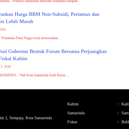
arinda – Polresta Samarinda mencatat sedikitnya delapan…
runkan Harga BBM Non-Subsidi, Pertamax dan
bo Lebih Murah
2026
T Pertamina Patra Niaga resmi menurunkan…
sul Gubernur Bentuk Forum Bersama Perjuangkan
Fiskal Kaltim
 3, 2026
SAMARINDA – Wali Kota Samarinda Andi Harun…
Kaltim
Kalt
Samarinda
Sam
im 2, Sempaja, Kota Samarinda
Fokus
Bali