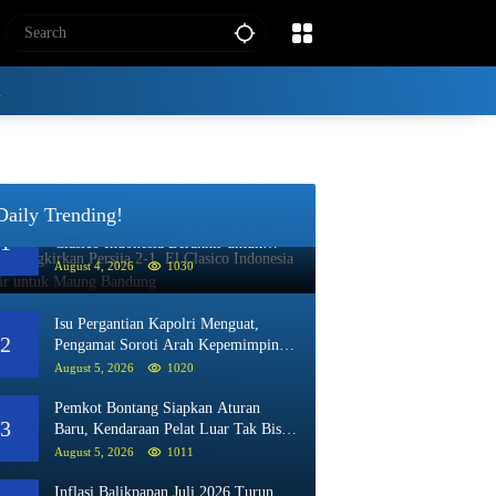
i
Daily Trending!
Persib Singkirkan Persija 2-1, El
1
Clasico Indonesia Berakhir untuk
Maung Bandung
August 4, 2026
1030
Isu Pergantian Kapolri Menguat,
2
Pengamat Soroti Arah Kepemimpinan
Polri
August 5, 2026
1020
Pemkot Bontang Siapkan Aturan
3
Baru, Kendaraan Pelat Luar Tak Bisa
Beli BBM Subsidi
August 5, 2026
1011
Inflasi Balikpapan Juli 2026 Turun,