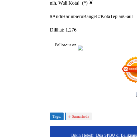
nih, Wali Kota! (*) 🌟
#AndiHarunSeruBanget #KotaTepianGaul
Dilihat:
1,276
Follow us on
Tags:
Samarinda
Bikin Heboh! Dua SPBU di Balikpapan