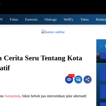
Thursday, August 6, 2026
DV
Fokus
Entertain
Olahraga
WellFy
Tekno
Redaks
 Cerita Seru Tentang Kota
atif
1276
ota
Samarinda
, bikin heboh pas meresmikan jalur alternatif