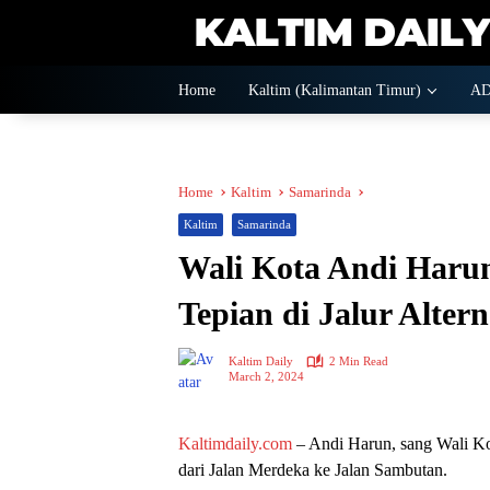
Skip
to
content
Home
Kaltim (Kalimantan Timur)
A
Home
Kaltim
Samarinda
Kaltim
Samarinda
Wali Kota Andi Harun
Tepian di Jalur Altern
Kaltim Daily
2 Min Read
March 2, 2024
Kaltimdaily.com
– Andi Harun, sang Wali K
dari Jalan Merdeka ke Jalan Sambutan.