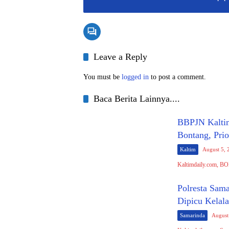
Leave a Reply
You must be
logged in
to post a comment.
Baca Berita Lainnya....
BBPJN Kaltim
Bontang, Pri
Kaltim
August 5, 
Kaltimdaily.com, B
Polresta Sam
Dipicu Kelal
Samarinda
August