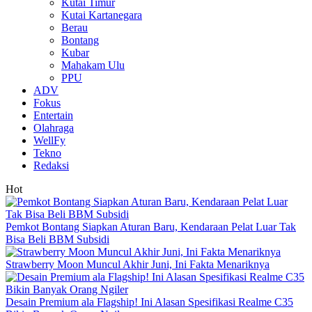
Kutai Timur
Kutai Kartanegara
Berau
Bontang
Kubar
Mahakam Ulu
PPU
ADV
Fokus
Entertain
Olahraga
WellFy
Tekno
Redaksi
Hot
Pemkot Bontang Siapkan Aturan Baru, Kendaraan Pelat Luar Tak
Bisa Beli BBM Subsidi
Strawberry Moon Muncul Akhir Juni, Ini Fakta Menariknya
Desain Premium ala Flagship! Ini Alasan Spesifikasi Realme C35