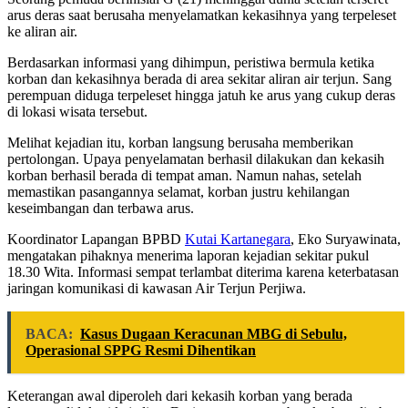
arus deras saat berusaha menyelamatkan kekasihnya yang terpeleset
ke aliran air.
Berdasarkan informasi yang dihimpun, peristiwa bermula ketika
korban dan kekasihnya berada di area sekitar aliran air terjun. Sang
perempuan diduga terpeleset hingga jatuh ke arus yang cukup deras
di lokasi wisata tersebut.
Melihat kejadian itu, korban langsung berusaha memberikan
pertolongan. Upaya penyelamatan berhasil dilakukan dan kekasih
korban berhasil berada di tempat aman. Namun nahas, setelah
memastikan pasangannya selamat, korban justru kehilangan
keseimbangan dan terbawa arus.
Koordinator Lapangan BPBD
Kutai Kartanegara
, Eko Suryawinata,
mengatakan pihaknya menerima laporan kejadian sekitar pukul
18.30 Wita. Informasi sempat terlambat diterima karena keterbatasan
jaringan komunikasi di kawasan Air Terjun Perjiwa.
BACA:
Kasus Dugaan Keracunan MBG di Sebulu,
Operasional SPPG Resmi Dihentikan
Keterangan awal diperoleh dari kekasih korban yang berada