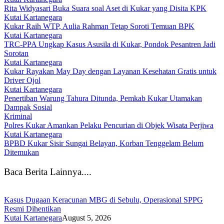
Rita Widyasari Buka Suara soal Aset di Kukar yang Disita KPK
Kutai Kartanegara
Kukar Raih WTP, Aulia Rahman Tetap Soroti Temuan BPK
Kutai Kartanegara
TRC-PPA Ungkap Kasus Asusila di Kukar, Pondok Pesantren Jadi
Sorotan
Kutai Kartanegara
Kukar Rayakan May Day dengan Layanan Kesehatan Gratis untuk
Driver Ojol
Kutai Kartanegara
Penertiban Warung Tahura Ditunda, Pemkab Kukar Utamakan
Dampak Sosial
Kriminal
Polres Kukar Amankan Pelaku Pencurian di Objek Wisata Perjiwa
Kutai Kartanegara
BPBD Kukar Sisir Sungai Belayan, Korban Tenggelam Belum
Ditemukan
Baca Berita Lainnya....
Kasus Dugaan Keracunan MBG di Sebulu, Operasional SPPG
Resmi Dihentikan
Kutai Kartanegara
August 5, 2026