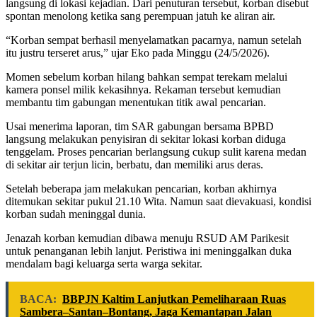
langsung di lokasi kejadian. Dari penuturan tersebut, korban disebut
spontan menolong ketika sang perempuan jatuh ke aliran air.
“Korban sempat berhasil menyelamatkan pacarnya, namun setelah
itu justru terseret arus,” ujar Eko pada Minggu (24/5/2026).
Momen sebelum korban hilang bahkan sempat terekam melalui
kamera ponsel milik kekasihnya. Rekaman tersebut kemudian
membantu tim gabungan menentukan titik awal pencarian.
Usai menerima laporan, tim SAR gabungan bersama BPBD
langsung melakukan penyisiran di sekitar lokasi korban diduga
tenggelam. Proses pencarian berlangsung cukup sulit karena medan
di sekitar air terjun licin, berbatu, dan memiliki arus deras.
Setelah beberapa jam melakukan pencarian, korban akhirnya
ditemukan sekitar pukul 21.10 Wita. Namun saat dievakuasi, kondisi
korban sudah meninggal dunia.
Jenazah korban kemudian dibawa menuju RSUD AM Parikesit
untuk penanganan lebih lanjut. Peristiwa ini meninggalkan duka
mendalam bagi keluarga serta warga sekitar.
BACA:
BBPJN Kaltim Lanjutkan Pemeliharaan Ruas
Sambera–Santan–Bontang, Jaga Kemantapan Jalan