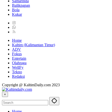
Samarinda
Balikpapan
Bola
Kukar
Home
Kaltim (Kalimantan Timur)
ADV
Fokus
Entertain
Olahraga
WellFy
Tekno
Redaksi
Copyright @ KaltimDaily.com 2023
×
Home