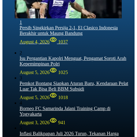
1
Persib Singkirkan Persija 2-1, El Clasico Indonesia
Berakhir untuk Maung Bandung
August 4, 2026
1037
2
Isu Pergantian Kapolri Menguat, Pengamat Soroti Arah
Kepemimpinan Polri
August 5, 2026
1025
3
Pemkot Bontang Siapkan Aturan Baru, Kendaraan Pelat
Luar Tak Bisa Beli BBM Subsidi
August 5, 2026
1018
4
Borneo FC Samarinda Jalani Training Camp di
Yogyakarta
August 3, 2026
941
5
Inflasi Balikpapan Juli 2026 Turun, Tekanan Harga