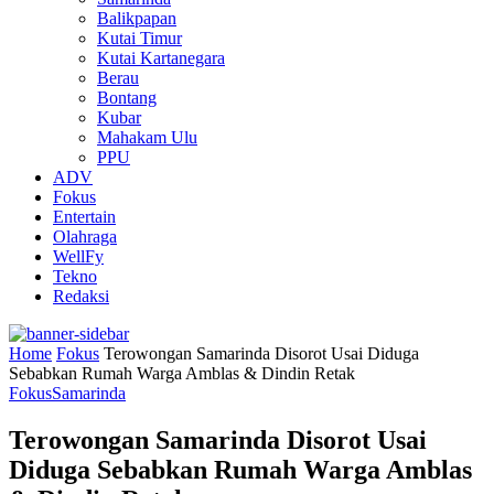
Balikpapan
Kutai Timur
Kutai Kartanegara
Berau
Bontang
Kubar
Mahakam Ulu
PPU
ADV
Fokus
Entertain
Olahraga
WellFy
Tekno
Redaksi
Home
Fokus
Terowongan Samarinda Disorot Usai Diduga
Sebabkan Rumah Warga Amblas & Dindin Retak
Fokus
Samarinda
Terowongan Samarinda Disorot Usai
Diduga Sebabkan Rumah Warga Amblas