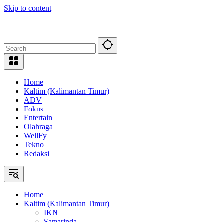
Skip to content
Home
Kaltim (Kalimantan Timur)
ADV
Fokus
Entertain
Olahraga
WellFy
Tekno
Redaksi
Home
Kaltim (Kalimantan Timur)
IKN
Samarinda