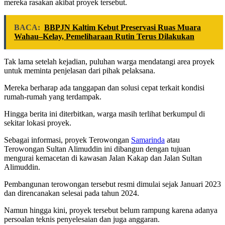
mereka rasakan akibat proyek tersebut.
BACA:
BBPJN Kaltim Kebut Preservasi Ruas Muara
Wahau–Kelay, Pemeliharaan Rutin Terus Dilakukan
Tak lama setelah kejadian, puluhan warga mendatangi area proyek
untuk meminta penjelasan dari pihak pelaksana.
Mereka berharap ada tanggapan dan solusi cepat terkait kondisi
rumah-rumah yang terdampak.
Hingga berita ini diterbitkan, warga masih terlihat berkumpul di
sekitar lokasi proyek.
Sebagai informasi, proyek Terowongan
Samarinda
atau
Terowongan Sultan Alimuddin ini dibangun dengan tujuan
mengurai kemacetan di kawasan Jalan Kakap dan Jalan Sultan
Alimuddin.
Pembangunan terowongan tersebut resmi dimulai sejak Januari 2023
dan direncanakan selesai pada tahun 2024.
Namun hingga kini, proyek tersebut belum rampung karena adanya
persoalan teknis penyelesaian dan juga anggaran.