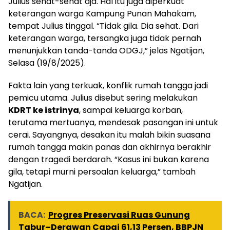
Julius sehat-sehat aja. Hal itu juga diperkuat
keterangan warga Kampung Punan Mahakam,
tempat Julius tinggal. “Tidak gila. Dia sehat. Dari
keterangan warga, tersangka juga tidak pernah
menunjukkan tanda-tanda ODGJ,” jelas Ngatijan,
Selasa (19/8/2025).
Fakta lain yang terkuak, konflik rumah tangga jadi
pemicu utama. Julius disebut sering melakukan
KDRT ke istrinya
, sampai keluarga korban,
terutama mertuanya, mendesak pasangan ini untuk
cerai. Sayangnya, desakan itu malah bikin suasana
rumah tangga makin panas dan akhirnya berakhir
dengan tragedi berdarah. “Kasus ini bukan karena
gila, tetapi murni persoalan keluarga,” tambah
Ngatijan.
BACA:
Progres Preservasi Ruas Gunung
Tabur–Derawan Capai 61,13 Persen, BBPJN