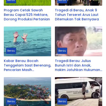
Berau
Berau
Program Cetak Sawah
Tragedi di Berau, Anak 9
Berau Capai 525 Hektare,
Tahun Terseret Arus Laut
Dorong Produksi Pertanian
Ditemukan Tak Bernyawa
Berau
Berau
Kabar Berau: Bocah
Tragedi Berau: Julius
Tenggelam Saat Berenang,
Bunuh Istri dan Anak,
Pencarian Masih
Hakim Jatuhkan Hukuman
Berlangsung
Mati
Berau
Berau