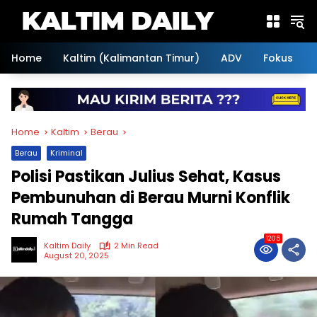
Skip
to
content
Home
Kaltim (Kalimantan Timur)
ADV
Fokus
Home
Kaltim
Berau
Berau
Kriminal
Polisi Pastikan Julius Sehat, Kasus
Pembunuhan di Berau Murni Konflik
Rumah Tangga
1205
Kaltim Daily
2 Min Read
August 20, 2025