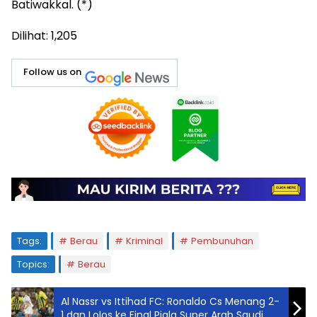
Batiwakkal. (*)
Dilihat:
1,205
Follow us on
Tags:
Berau
Kriminal
Pembunuhan
Topics:
Berau
Al Nassr vs Ittihad FC: Ronaldo Cs Menang 2-
1 dan Lolos ke Final Piala Super Arab Saudi