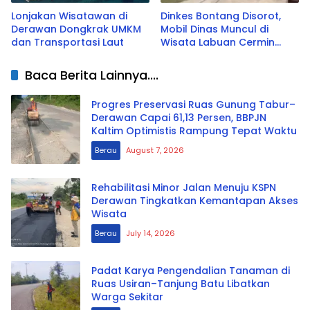
Lonjakan Wisatawan di
Dinkes Bontang Disorot,
Derawan Dongkrak UMKM
Mobil Dinas Muncul di
dan Transportasi Laut
Wisata Labuan Cermin
saat Lebaran
Baca Berita Lainnya....
Progres Preservasi Ruas Gunung Tabur–
Derawan Capai 61,13 Persen, BBPJN
Kaltim Optimistis Rampung Tepat Waktu
Berau
August 7, 2026
Rehabilitasi Minor Jalan Menuju KSPN
Derawan Tingkatkan Kemantapan Akses
Wisata
Berau
July 14, 2026
Padat Karya Pengendalian Tanaman di
Ruas Usiran–Tanjung Batu Libatkan
Warga Sekitar