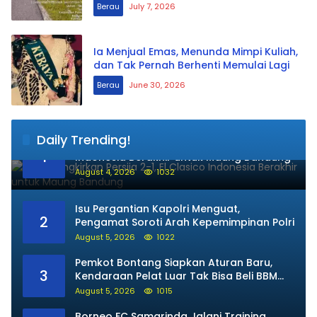
Berau
July 7, 2026
Ia Menjual Emas, Menunda Mimpi Kuliah,
dan Tak Pernah Berhenti Memulai Lagi
Berau
June 30, 2026
Daily Trending!
Persib Singkirkan Persija 2-1, El Clasico
1
Indonesia Berakhir untuk Maung Bandung
August 4, 2026
1032
Isu Pergantian Kapolri Menguat,
2
Pengamat Soroti Arah Kepemimpinan Polri
August 5, 2026
1022
Pemkot Bontang Siapkan Aturan Baru,
3
Kendaraan Pelat Luar Tak Bisa Beli BBM
Subsidi
August 5, 2026
1015
Borneo FC Samarinda Jalani Training