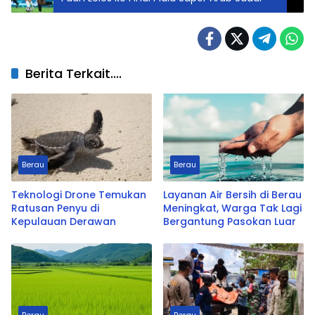
Berita Terkait....
Berau
Berau
Teknologi Drone Temukan
Layanan Air Bersih di Berau
Ratusan Penyu di
Meningkat, Warga Tak Lagi
Kepulauan Derawan
Bergantung Pasokan Luar