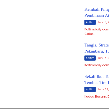
Kembali Pimp
Pembinaan Atl
Kaltim
July 19,
Kaltimdaily.com
Catur…
Tangis, Stra
Pekanbaru, 1
Kaltim
July 14,
Kaltimdaily.com
Sekali Ikut 
Tembus Tim I
Kaltim
June 29
Kudus, Busam.I