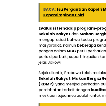
BACA:
Isu Pergantian Kapolri
Kepemimpinan Polri
Evaluasi terhadap program-pr
Sekolah Rakyat
dan
Makan Bergiz
mengapresiasi bahwa kedua progra
masyarakat, namun beberapa kenda
pangan dalam
MBG
perlu perhatian
perlu diperbaiki, seperti kejadian
jelas Jokowi.
Sejak dilantik, Prabowo telah mela
Sekolah Rakyat
,
Makan Bergizi G
(KDMP)
, yang menjadi perhatian pu
perdebatan terkait dengan
kualit
meskipun tujuannya adalah untuk me