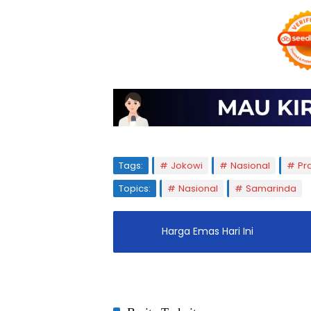
Tags:
Jokowi
Nasional
Pr
Topics:
Nasional
Samarinda
Harga Emas Hari Ini