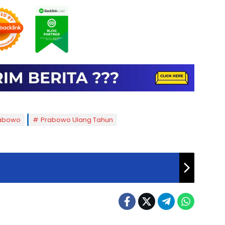
abowo
Prabowo Ulang Tahun