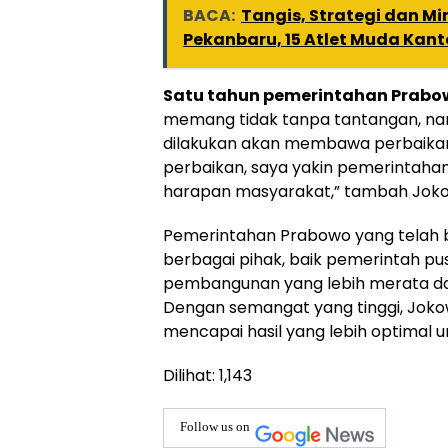
BACA:
Tangis, Strategi dan Mi
Pekanbaru, 15 Atlet Muda Kant
Satu tahun pemerintahan Prabo
memang tidak tanpa tantangan, nam
dilakukan akan membawa perbaikan 
perbaikan, saya yakin pemerintaha
harapan masyarakat,” tambah Joko
Pemerintahan Prabowo yang telah be
berbagai pihak, baik pemerintah p
pembangunan yang lebih merata da
Dengan semangat yang tinggi, Jok
mencapai hasil yang lebih optimal u
Dilihat:
1,143
Follow us on