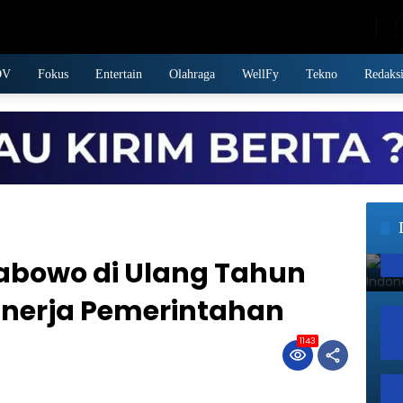
Saturday, August 8, 2026
DV
Fokus
Entertain
Olahraga
WellFy
Tekno
Redaks
abowo di Ulang Tahun
Kinerja Pemerintahan
1143