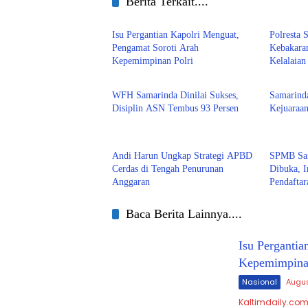
Berita Terkait....
Nasional
Samar
Isu Pergantian Kapolri Menguat,
Polresta
Pengamat Soroti Arah
Kebakara
Kepemimpinan Polri
Kelalaia
Samarinda
Samar
WFH Samarinda Dinilai Sukses,
Samarind
Disiplin ASN Tembus 93 Persen
Kejuaraa
Samarinda
Samar
Andi Harun Ungkap Strategi APBD
SPMB Sam
Cerdas di Tengah Penurunan
Dibuka, I
Anggaran
Pendafta
Baca Berita Lainnya....
Isu Pergantia
Kepemimpinan
Nasional
Augus
Kaltimdaily.com