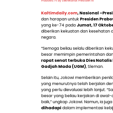
Prabowo. Ft by Sekretariat Presiden RI
Kaltimdaily.com
, Nasional –
Pres
dan harapan untuk
Presiden Prab
yang ke-74 pada
Jumat, 17 Oktob
diberikan kekuatan dan kesehatan
negara.
“Semoga beliau selalu diberikan 
besar memimpin pemerintahan dan ne
rapat senat terbuka Dies Natalis
Gadjah Mada (UGM)
, Sleman.
Selain itu, Jokowi memberikan pen
yang menurutnya telah berjalan de
yang perlu dievaluasi lebih lanjut. 
besar yang beliau kerjakan di awal
baik,” ungkap Jokowi. Namun, ia ju
dihadapi
dalam implementasi kebij