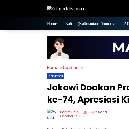
Skip
to
content
Home
Kaltim (Kalimantan Timur)
A
Home
Nasional
Nasional
Jokowi Doakan Pr
ke-74, Apresiasi 
Kaltim Daily
2 Min Read
October 17, 2025