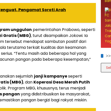
 Menguat, Pengamat Soroti Arah
ogram unggulan
pemerintahan Prabowo, seperti
i Gratis (MBG)
, turut disampaikan Jokowi. Ia
m tersebut mendapat sambutan positif dari
la terutama terkait kualitas dan keamanan
 serius. “Tentu masih ada beberapa hal yang
>>
 keracunan pangan pada beberapa kesempatan,”
>>>>
ksanakan sejumlah
janji kampanye
seperti
ratis (MBG)
, dan
Koperasi Desa Merah Putih
blik. Program MBG, khususnya, terus menjadi
as pangan
yang didistribusikan ke masyarakat,
mastikan pangan bergizi bagi rakyat miskin.