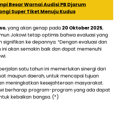
mpi Besar Warnai Audisi PB Djarum
ongi Super Tiket Menuju Kudus
wo
, yang akan genap pada
20 Oktober 2025
,
un Jokowi tetap optimis bahwa evaluasi yang
signifikan ke depannya. “Dengan evaluasi dan
n ini akan semakin baik dan dapat memenuhi
wi.
rjalan satu tahun ini memerlukan sinergi dari
usat maupun daerah, untuk mencapai tujuan
n meningkatkan kesejahteraan masyarakat.
owi berharap program-program yang ada dapat
ntuk kebaikan bangsa. (*)