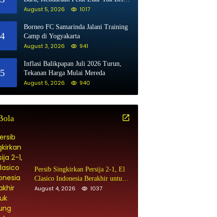
Beli BBM Subsidi
August 5, 2026
1017
Borneo FC Samarinda Jalani Training
4
Camp di Yogyakarta
August 3, 2026
941
Inflasi Balikpapan Juli 2026 Turun,
5
Tekanan Harga Mulai Mereda
August 5, 2026
940
Bola
Persib Singkirkan Persija 2-1, El
Clasico Indonesia Berakhir untuk
Maung Bandung
August 4, 2026
1037