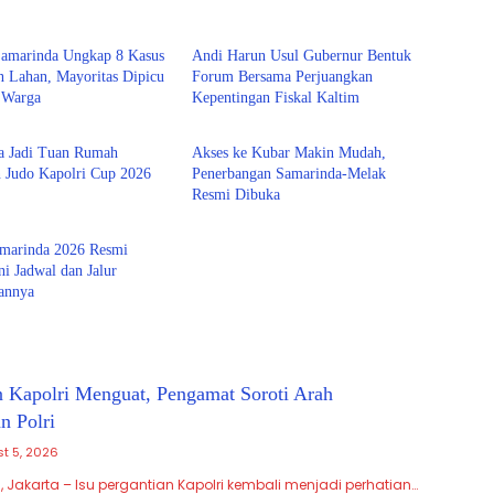
inda
Samarinda
 Samarinda Ungkap 8 Kasus
Andi Harun Usul Gubernur Bentuk
n Lahan, Mayoritas Dipicu
Forum Bersama Perjuangkan
n Warga
Kepentingan Fiskal Kaltim
inda
Kubar
a Jadi Tuan Rumah
Akses ke Kubar Makin Mudah,
n Judo Kapolri Cup 2026
Penerbangan Samarinda-Melak
Resmi Dibuka
inda
arinda 2026 Resmi
ni Jadwal dan Jalur
rannya
n Kapolri Menguat, Pengamat Soroti Arah
 Polri
t 5, 2026
, Jakarta – Isu pergantian Kapolri kembali menjadi perhatian…