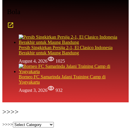
Bola
Persib Singkirkan Persija 2-1, El Clasico Indonesia
Berakhir untuk Maung Bandung
August 4, 2026
1025
Borneo FC Samarinda Jalani Training Camp di
Yogyakarta
August 3, 2026
932
>>>>
>>>>