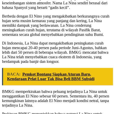
keseimbangan sistem atmosfer. Nama La Nina sendiri berasal dari
bahasa Spanyol yang berarti “gadis kecil”.
Berbeda dengan El Nino yang mengakibatkan berkurangnya curah
hujan serta musim kemarau yang panjang dan kering, La Nina
memiliki dampak yang berlawanan. La Nina cenderung
meningkatkan curah hujan, terutama di wilayah Pasifik Barat,
sementara secara global menyebabkan pendinginan suhu Bumi.
Di Indonesia, La Nina dapat mengakibatkan peningkatan curah
hujan mencapai 20-40 persen pada periode Juni-Agustus, bahkan
lebih dari 50 persen di beberapa wilayah. BMKG mencatat bahwa
La Nina telah menyebabkan cuaca ekstrem di Indonesia, yang
berdampak pada banjir dan longsor.
BACA:
Pemkot Bontang Siapkan Aturan Baru,
Kendaraan Pelat Luar Tak Bisa Beli BBM Subsidi
BMKG memperkirakan bahwa peluang terjadinya La Nina untuk
menggantikan El Nino sebesar 60 persen. Sementara itu, 40 persen
kemungkinan lainnya adalah El Nino menjadi kondisi netral, tanpa
terjadinya La Nina.
Prakiraan BMKG menunjukkan bahwa potensi La Nina untuk