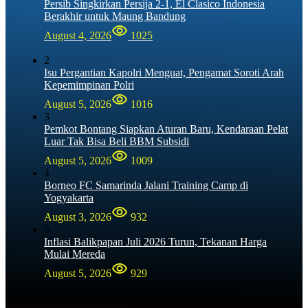
Persib Singkirkan Persija 2-1, El Clasico Indonesia
Berakhir untuk Maung Bandung
August 4, 2026
1025
2
Isu Pergantian Kapolri Menguat, Pengamat Soroti Arah
Kepemimpinan Polri
August 5, 2026
1016
3
Pemkot Bontang Siapkan Aturan Baru, Kendaraan Pelat
Luar Tak Bisa Beli BBM Subsidi
August 5, 2026
1009
4
Borneo FC Samarinda Jalani Training Camp di
Yogyakarta
August 3, 2026
932
5
Inflasi Balikpapan Juli 2026 Turun, Tekanan Harga
Mulai Mereda
August 5, 2026
929