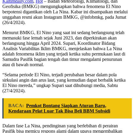
Kaltimdaily.com
,
Hot
– Badan Meteorologi, Klimatologi, dan
Geofisika (BMKG) mengungkapkan bahwa fenomena El Nino
berpotensi digantikan oleh La Nina. Kabar ini disampaikan melalui
unggahan resmi akun Instagram BMKG, @infobmkg, pada Jumat
(26/4/2024).
Menurut BMKG, El Nino yang saat ini sedang berlangsung telah
memasuki fase lemah sejak Juni 2023, dan diperkirakan akan
berlangsung hingga April 2024. Supari, Koordinator Bidang
Analisis Variabilitas Iklim BMKG, menjelaskan bahwa La Nina
adalah fenomena iklim yang terjadi ketika suhu permukaan laut di
Samudra Pasifik bagian tengah dan timur mengalami penurunan
atau di bawah normal.
“Selama periode El Nino, terjadi perubahan besar dalam pola
sirkulasi angin dan arus laut, yang kemudian dapat berbalik ketika
El Nino mereda,” ungkap Supari saat dihubungi media, Sabtu
(27/4/2024).
BACA:
Pemkot Bontang Siapkan Aturan Baru,
Kendaraan Pelat Luar Tak Bisa Beli BBM Subsidi
Dalam fase La Nina, pendinginan yang berlebihan di perairan
Pasifik bisa memicu respons alami dalam upaya mengembalikan