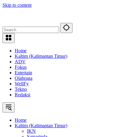
Skip to content
Home
Kaltim (Kalimantan Timur)
ADV
Fokus
Entertain
Olahraga
WellFy
Tekno
Redaksi
Home
Kaltim (Kalimantan Timur)
IKN
Samarinda