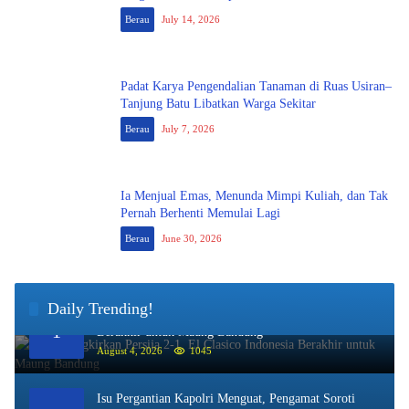
Berau
July 14, 2026
Padat Karya Pengendalian Tanaman di Ruas Usiran–
Tanjung Batu Libatkan Warga Sekitar
Berau
July 7, 2026
Ia Menjual Emas, Menunda Mimpi Kuliah, dan Tak
Pernah Berhenti Memulai Lagi
Berau
June 30, 2026
Daily Trending!
Persib Singkirkan Persija 2-1, El Clasico Indonesia
1
Berakhir untuk Maung Bandung
August 4, 2026
1045
Isu Pergantian Kapolri Menguat, Pengamat Soroti