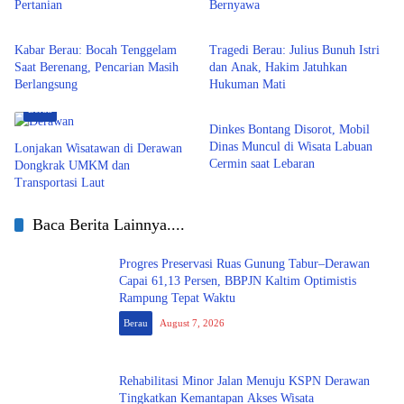
Pertanian
Bernyawa
Berau
Berau
Kabar Berau: Bocah Tenggelam
Tragedi Berau: Julius Bunuh Istri
Saat Berenang, Pencarian Masih
dan Anak, Hakim Jatuhkan
Berlangsung
Hukuman Mati
Berau
Berau
Dinkes Bontang Disorot, Mobil
Dinas Muncul di Wisata Labuan
Lonjakan Wisatawan di Derawan
Cermin saat Lebaran
Dongkrak UMKM dan
Transportasi Laut
Baca Berita Lainnya....
Progres Preservasi Ruas Gunung Tabur–Derawan
Capai 61,13 Persen, BBPJN Kaltim Optimistis
Rampung Tepat Waktu
Berau
August 7, 2026
Rehabilitasi Minor Jalan Menuju KSPN Derawan
Tingkatkan Kemantapan Akses Wisata