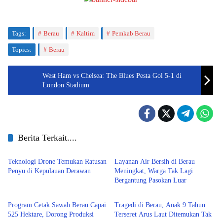
Tags:
Berau
Kaltim
Pemkab Berau
Topics:
Berau
West Ham vs Chelsea: The Blues Pesta Gol 5-1 di
London Stadium
Berita Terkait....
Berau
Berau
Teknologi Drone Temukan Ratusan
Layanan Air Bersih di Berau
Penyu di Kepulauan Derawan
Meningkat, Warga Tak Lagi
Bergantung Pasokan Luar
Berau
Berau
Program Cetak Sawah Berau Capai
Tragedi di Berau, Anak 9 Tahun
525 Hektare, Dorong Produksi
Terseret Arus Laut Ditemukan Tak