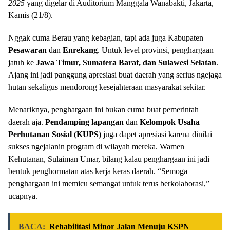
2025
yang digelar di Auditorium Manggala Wanabakti, Jakarta,
Kamis (21/8).
Nggak cuma Berau yang kebagian, tapi ada juga Kabupaten
Pesawaran
dan
Enrekang
. Untuk level provinsi, penghargaan
jatuh ke
Jawa Timur, Sumatera Barat, dan Sulawesi Selatan
.
Ajang ini jadi panggung apresiasi buat daerah yang serius ngejaga
hutan sekaligus mendorong kesejahteraan masyarakat sekitar.
Menariknya, penghargaan ini bukan cuma buat pemerintah
daerah aja.
Pendamping lapangan
dan
Kelompok Usaha
Perhutanan Sosial (KUPS)
juga dapet apresiasi karena dinilai
sukses ngejalanin program di wilayah mereka. Wamen
Kehutanan, Sulaiman Umar, bilang kalau penghargaan ini jadi
bentuk penghormatan atas kerja keras daerah. “Semoga
penghargaan ini memicu semangat untuk terus berkolaborasi,”
ucapnya.
BACA:
Rehabilitasi Minor Jalan Menuju KSPN