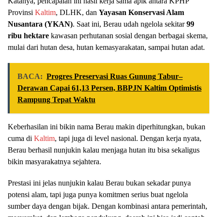
Katanya, pencapaian ini hasil kerja sama apik antara KPHP
Provinsi
Kaltim
, DLHK, dan
Yayasan Konservasi Alam
Nusantara (YKAN)
. Saat ini, Berau udah ngelola sekitar
99
ribu hektare
kawasan perhutanan sosial dengan berbagai skema,
mulai dari hutan desa, hutan kemasyarakatan, sampai hutan adat.
BACA:
Progres Preservasi Ruas Gunung Tabur–
Derawan Capai 61,13 Persen, BBPJN Kaltim Optimistis
Rampung Tepat Waktu
Keberhasilan ini bikin nama Berau makin diperhitungkan, bukan
cuma di
Kaltim
, tapi juga di level nasional. Dengan kerja nyata,
Berau berhasil nunjukin kalau menjaga hutan itu bisa sekaligus
bikin masyarakatnya sejahtera.
Prestasi ini jelas nunjukin kalau Berau bukan sekadar punya
potensi alam, tapi juga punya komitmen serius buat ngelola
sumber daya dengan bijak. Dengan kombinasi antara pemerintah,