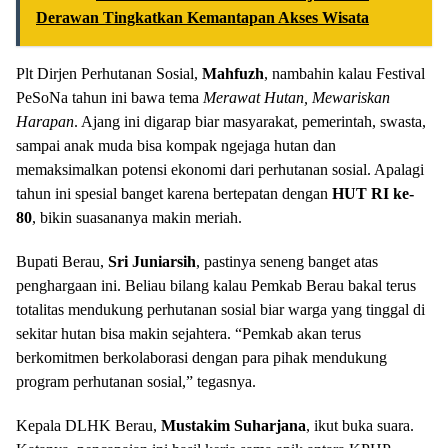
Derawan Tingkatkan Kemantapan Akses Wisata
Plt Dirjen Perhutanan Sosial,
Mahfuzh
, nambahin kalau Festival
PeSoNa tahun ini bawa tema
Merawat Hutan, Mewariskan
Harapan
. Ajang ini digarap biar masyarakat, pemerintah, swasta,
sampai anak muda bisa kompak ngejaga hutan dan
memaksimalkan potensi ekonomi dari perhutanan sosial. Apalagi
tahun ini spesial banget karena bertepatan dengan
HUT RI ke-
80
, bikin suasananya makin meriah.
Bupati Berau,
Sri Juniarsih
, pastinya seneng banget atas
penghargaan ini. Beliau bilang kalau Pemkab Berau bakal terus
totalitas mendukung perhutanan sosial biar warga yang tinggal di
sekitar hutan bisa makin sejahtera. “Pemkab akan terus
berkomitmen berkolaborasi dengan para pihak mendukung
program perhutanan sosial,” tegasnya.
Kepala DLHK Berau,
Mustakim Suharjana
, ikut buka suara.