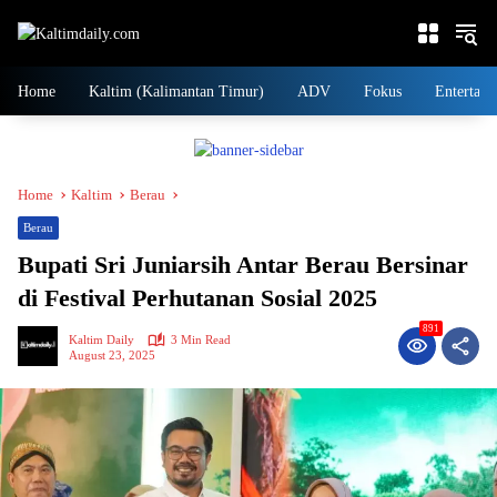
Skip
to
content
Home
Kaltim (Kalimantan Timur)
ADV
Fokus
Entertain
Home
Kaltim
Berau
Berau
Bupati Sri Juniarsih Antar Berau Bersinar
di Festival Perhutanan Sosial 2025
891
Kaltim Daily
3 Min Read
August 23, 2025