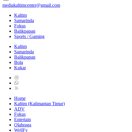
mediakaltimcenter@gmail.com
Kaltim
Samarinda
Fokus
Balikpapan
Sports / Gaming
Kaltim
Samarinda
Balikpapan
Bola
Kukar
Home
Kaltim (Kalimantan Timur)
ADV
Fokus
Entertain
Olahraga
WellFy