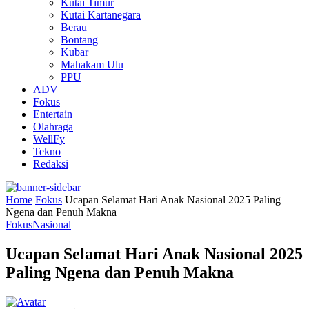
Kutai Timur
Kutai Kartanegara
Berau
Bontang
Kubar
Mahakam Ulu
PPU
ADV
Fokus
Entertain
Olahraga
WellFy
Tekno
Redaksi
Home
Fokus
Ucapan Selamat Hari Anak Nasional 2025 Paling
Ngena dan Penuh Makna
Fokus
Nasional
Ucapan Selamat Hari Anak Nasional 2025
Paling Ngena dan Penuh Makna