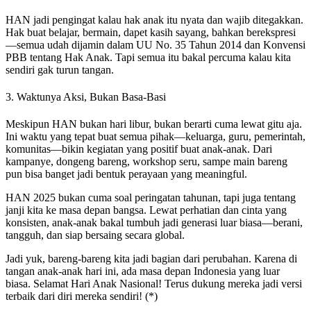
HAN jadi pengingat kalau hak anak itu nyata dan wajib ditegakkan.
Hak buat belajar, bermain, dapet kasih sayang, bahkan berekspresi
—semua udah dijamin dalam UU No. 35 Tahun 2014 dan Konvensi
PBB tentang Hak Anak. Tapi semua itu bakal percuma kalau kita
sendiri gak turun tangan.
3. Waktunya Aksi, Bukan Basa-Basi
Meskipun HAN bukan hari libur, bukan berarti cuma lewat gitu aja.
Ini waktu yang tepat buat semua pihak—keluarga, guru, pemerintah,
komunitas—bikin kegiatan yang positif buat anak-anak. Dari
kampanye, dongeng bareng, workshop seru, sampe main bareng
pun bisa banget jadi bentuk perayaan yang meaningful.
HAN 2025 bukan cuma soal peringatan tahunan, tapi juga tentang
janji kita ke masa depan bangsa. Lewat perhatian dan cinta yang
konsisten, anak-anak bakal tumbuh jadi generasi luar biasa—berani,
tangguh, dan siap bersaing secara global.
Jadi yuk, bareng-bareng kita jadi bagian dari perubahan. Karena di
tangan anak-anak hari ini, ada masa depan Indonesia yang luar
biasa. Selamat Hari Anak Nasional! Terus dukung mereka jadi versi
terbaik dari diri mereka sendiri! (*)