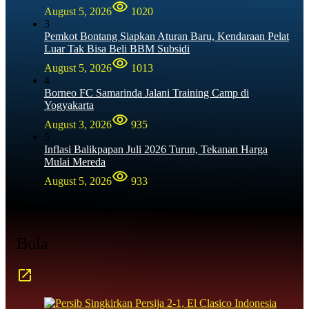
August 5, 2026
1020
3
Pemkot Bontang Siapkan Aturan Baru, Kendaraan Pelat
Luar Tak Bisa Beli BBM Subsidi
August 5, 2026
1013
4
Borneo FC Samarinda Jalani Training Camp di
Yogyakarta
August 3, 2026
935
5
Inflasi Balikpapan Juli 2026 Turun, Tekanan Harga
Mulai Mereda
August 5, 2026
933
Bola