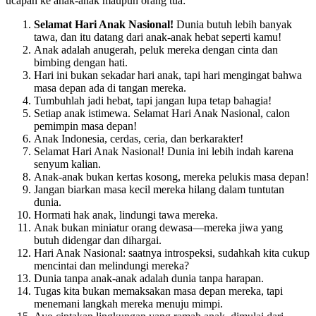
ucapan ke anak-anak maupun orang tua:
Selamat Hari Anak Nasional!
Dunia butuh lebih banyak
tawa, dan itu datang dari anak-anak hebat seperti kamu!
Anak adalah anugerah, peluk mereka dengan cinta dan
bimbing dengan hati.
Hari ini bukan sekadar hari anak, tapi hari mengingat bahwa
masa depan ada di tangan mereka.
Tumbuhlah jadi hebat, tapi jangan lupa tetap bahagia!
Setiap anak istimewa. Selamat Hari Anak Nasional, calon
pemimpin masa depan!
Anak Indonesia, cerdas, ceria, dan berkarakter!
Selamat Hari Anak Nasional! Dunia ini lebih indah karena
senyum kalian.
Anak-anak bukan kertas kosong, mereka pelukis masa depan!
Jangan biarkan masa kecil mereka hilang dalam tuntutan
dunia.
Hormati hak anak, lindungi tawa mereka.
Anak bukan miniatur orang dewasa—mereka jiwa yang
butuh didengar dan dihargai.
Hari Anak Nasional: saatnya introspeksi, sudahkah kita cukup
mencintai dan melindungi mereka?
Dunia tanpa anak-anak adalah dunia tanpa harapan.
Tugas kita bukan memaksakan masa depan mereka, tapi
menemani langkah mereka menuju mimpi.