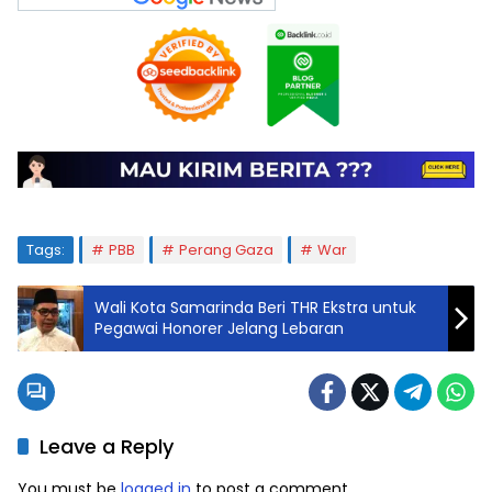
Tags:
PBB
Perang Gaza
War
Wali Kota Samarinda Beri THR Ekstra untuk
Pegawai Honorer Jelang Lebaran
Leave a Reply
You must be
logged in
to post a comment.