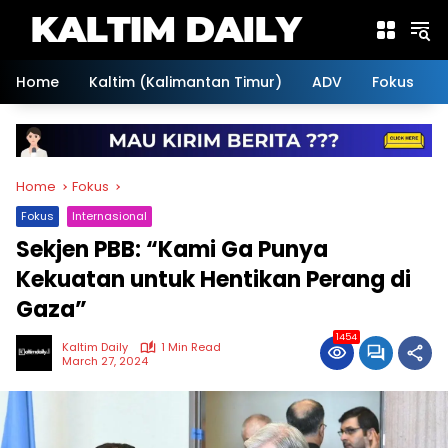
Skip
to
content
Home
Kaltim (Kalimantan Timur)
ADV
Fokus
Home
Fokus
Fokus
Internasional
Sekjen PBB: “Kami Ga Punya
Kekuatan untuk Hentikan Perang di
Gaza”
1454
Kaltim Daily
1 Min Read
March 27, 2024