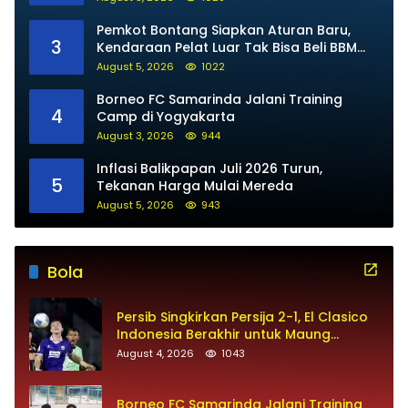
Pemkot Bontang Siapkan Aturan Baru,
3
Kendaraan Pelat Luar Tak Bisa Beli BBM
Subsidi
August 5, 2026
1022
Borneo FC Samarinda Jalani Training
4
Camp di Yogyakarta
August 3, 2026
944
Inflasi Balikpapan Juli 2026 Turun,
5
Tekanan Harga Mulai Mereda
August 5, 2026
943
Bola
Persib Singkirkan Persija 2-1, El Clasico
Indonesia Berakhir untuk Maung
Bandung
August 4, 2026
1043
Borneo FC Samarinda Jalani Training