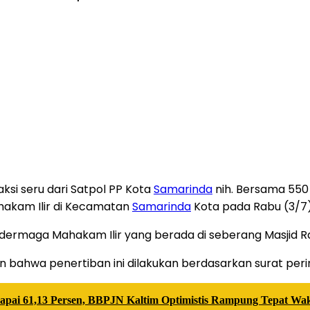
aksi seru dari Satpol PP Kota
Samarinda
nih. Bersama 550 
akam Ilir di Kecamatan
Samarinda
Kota pada Rabu (3/7)
gga dermaga Mahakam Ilir yang berada di seberang Masjid 
kan bahwa penertiban ini dilakukan berdasarkan surat per
pai 61,13 Persen, BBPJN Kaltim Optimistis Rampung Tepat Wa