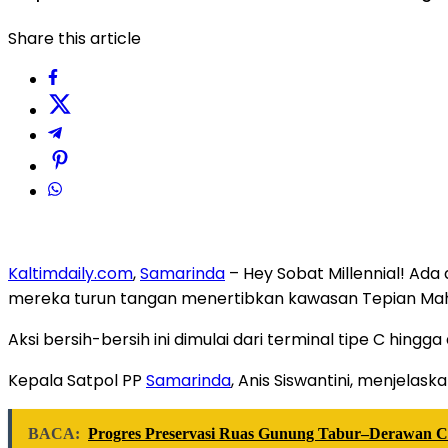
Share this article
Kaltimdaily.com
,
Samarinda
– Hey Sobat Millennial! Ada 
mereka turun tangan menertibkan kawasan Tepian Mah
Aksi bersih-bersih ini dimulai dari terminal tipe C hin
Kepala Satpol PP
Samarinda
, Anis Siswantini, menjelas
BACA:
Progres Preservasi Ruas Gunung Tabur–Derawan Ca