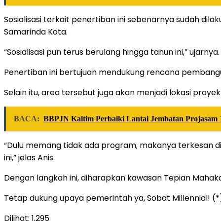
Sosialisasi terkait penertiban ini sebenarnya sudah di
Samarinda Kota.
“Sosialisasi pun terus berulang hingga tahun ini,” ujarnya.
Penertiban ini bertujuan mendukung rencana pembangu
Selain itu, area tersebut juga akan menjadi lokasi pr
BACA:
BBPJN Kaltim Perbaiki Lantai Jembatan Projasam 
“Dulu memang tidak ada program, makanya terkesan di
ini,” jelas Anis.
Dengan langkah ini, diharapkan kawasan Tepian Mahaka
Tetap dukung upaya pemerintah ya, Sobat Millennial! (*
Dilihat:
1,295