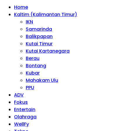
Home
Kaltim (Kalimantan Timur)
IKN
Samarinda
Balikpapan
Kutai Timur
Kutai Kartanegara
Berau
Bontang
Kubar
Mahakam Ulu
PPU
ADV
Fokus
Entertain
Olahraga
WellFy