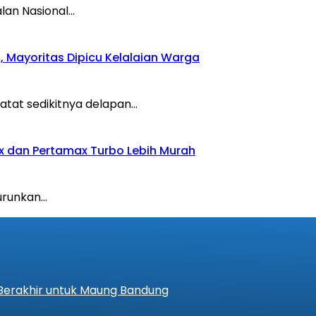
lan Nasional…
 Mayoritas Dipicu Kelalaian Warga
atat sedikitnya delapan…
x dan Pertamax Turbo Lebih Murah
urunkan…