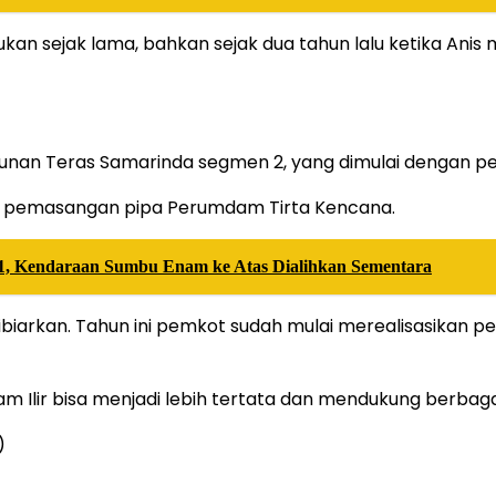
lakukan sejak lama, bahkan sejak dua tahun lalu ketika A
nan Teras Samarinda segmen 2, yang dimulai dengan pe
oyek pemasangan pipa Perumdam Tirta Kencana.
1, Kendaraan Sumbu Enam ke Atas Dialihkan Sementara
biarkan. Tahun ini pemkot sudah mulai merealisasikan
m Ilir bisa menjadi lebih tertata dan mendukung berba
)