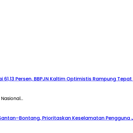
 61,13 Persen, BBPJN Kaltim Optimistis Rampung Tepa
 Nasional…
Santan–Bontang, Prioritaskan Keselamatan Pengguna 