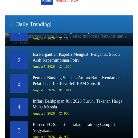
Kaltim
August 3, 2026
Daily Trending!
Persib Singkirkan Persija 2-1, El Clasico Indonesia
1
Berakhir untuk Maung Bandung
August 4, 2026
1030
Isu Pergantian Kapolri Menguat, Pengamat Soroti
2
Arah Kepemimpinan Polri
August 5, 2026
1020
Pemkot Bontang Siapkan Aturan Baru, Kendaraan
3
Pelat Luar Tak Bisa Beli BBM Subsidi
August 5, 2026
1011
Inflasi Balikpapan Juli 2026 Turun, Tekanan Harga
4
Mulai Mereda
August 5, 2026
933
Borneo FC Samarinda Jalani Training Camp di
5
Yogyakarta
August 3, 2026
932