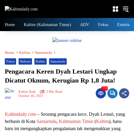
Skip
to
content
Home
Kaltim (Kalimantan Timur)
ADV
Fokus
Entertain
Home
Kaltim
Samarinda
Fokus
Hukum
Kaltim
Samarinda
Pengacara Keren Dyah Lestari Ungkap
Dicatut Oknum, Kerugian Rp 1,8 Juta!
773
Kaltim Daily
3 Min Read
October 18, 2023
Kaltimdaily.com
– Seorang pengacara kece, Dyah Lestari, yang
berbasis di Kota
Samarinda
,
Kalimantan Timur
(
Kaltim
), baru-
baru ini mengungkapkan pengalaman tak mengenakkan yang