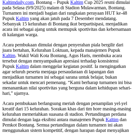
Kaltimdaily.com
, Bontang – Pupuk
Kaltim
Cup 2025 resmi dimulai
pada Selasa (9/9/2025) malam di Stadion Mulawarman, Bontang.
Turnamen ini menjadi bagian dari rangkaian perayaan HUT ke-48
Pupuk
Kaltim
yang akan jatuh pada 7 Desember mendatang.
Sebanyak 15 kelurahan di Bontang ikut berpartisipasi, menjadikan
acara ini sebagai ajang untuk memupuk sportivitas dan kebersamaan
di kalangan warga.
Acara pembukaan dimulai dengan penyerahan piala bergilir dari
juara bertahan, Kelurahan Loktuan, kepada manajemen Pupuk
Kaltim
. Wakil Wali Kota Bontang, Agus Haris, membuka acara
tersebut dengan menyampaikan apresiasi terhadap konsistensi
Pupuk
Kaltim
dalam menggelar kegiatan positif. Ia mengingatkan
agar seluruh peserta menjaga persaudaraan di lapangan dan
menjadikan turnamen ini sebagai sarana untuk belajar, bukan
sekadar untuk mencari pemenang. “Kami berharap turnamen ini bisa
menanamkan nilai sportivitas yang berguna dalam kehidupan sehari-
hari,” ujarnya.
Acara pembukaan berlangsung meriah dengan penampilan yel-yel
kreatif dari 15 kelurahan. Sorakan khas dari tim hore masing-masing
kelurahan memeriahkan suasana di stadion. Pertandingan perdana
dimulai dengan laga eksibisi antara manajemen Pupuk
Kaltim
dan
Pemkot Bontang. Semua pertandingan dalam turnamen ini akan
menggunakan sistem kompetitif, dengan harapan dapat menyajikan