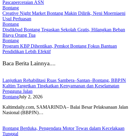
Pascaperceraian ASN
Bontang
Creative Night Market Bontang Makin Dilirik, Neni Moerniaeni
Usul Perluasan
Bontang
Disdikbud Bontang Tegaskan Sekolah Gratis, Hilangkan Beban
Biaya Orang Tua
Bontang
Program KBP Dihentikan, Pemkot Bontang Fokus Bantuan
Pendidikan Lebih Efektif
Baca Berita Lainnya....
Lanjutkan Rehabilitasi Ruas Sambera–Santan–Bontang, BBPJN
Kaltim Targetkan Tingkatkan Kenyamanan dan Keselamatan
Pengguna Jalan
Bontang
July 2, 2026
Kaltimdaily.com, SAMARINDA– Balai Besar Pelaksanaan Jalan
Nasional (BBPJN)…
Bontang Berduka, Pengendara Motor Tewas dalam Kecelakaan
Tunggal