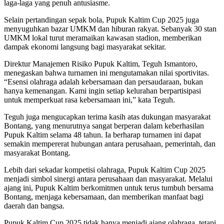
laga-laga yang penuh antusiasme.
Selain pertandingan sepak bola, Pupuk Kaltim Cup 2025 juga
menyuguhkan bazar UMKM dan hiburan rakyat. Sebanyak 30 stan
UMKM lokal turut meramaikan kawasan stadion, memberikan
dampak ekonomi langsung bagi masyarakat sekitar.
Direktur Manajemen Risiko Pupuk Kaltim, Teguh Ismantoro,
menegaskan bahwa turnamen ini mengutamakan nilai sportivitas.
“Esensi olahraga adalah kebersamaan dan persaudaraan, bukan
hanya kemenangan. Kami ingin setiap kelurahan berpartisipasi
untuk memperkuat rasa kebersamaan ini,” kata Teguh.
Teguh juga mengucapkan terima kasih atas dukungan masyarakat
Bontang, yang menurutnya sangat berperan dalam keberhasilan
Pupuk Kaltim selama 48 tahun. Ia berharap turnamen ini dapat
semakin mempererat hubungan antara perusahaan, pemerintah, dan
masyarakat Bontang.
Lebih dari sekadar kompetisi olahraga, Pupuk Kaltim Cup 2025
menjadi simbol sinergi antara perusahaan dan masyarakat. Melalui
ajang ini, Pupuk Kaltim berkomitmen untuk terus tumbuh bersama
Bontang, menjaga kebersamaan, dan memberikan manfaat bagi
daerah dan bangsa.
Pupuk Kaltim Cup 2025 tidak hanya menjadi ajang olahraga, tetapi