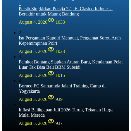
1
Persib Singkirkan Persija 2-1, El Clasico Indonesia
Berakhir untuk Maung Bandung
August 4, 2026
1033
2
Isu Pergantian Kapolri Menguat, Pengamat Soroti Arah
Kepemimpinan Polri
August 5, 2026
1023
3
Pemkot Bontang Siapkan Aturan Baru, Kendaraan Pelat
Luar Tak Bisa Beli BBM Subsidi
August 5, 2026
1015
4
Borneo FC Samarinda Jalani Training Camp di
Yogyakarta
August 3, 2026
939
5
Inflasi Balikpapan Juli 2026 Turun, Tekanan Harga
Mulai Mereda
August 5, 2026
937