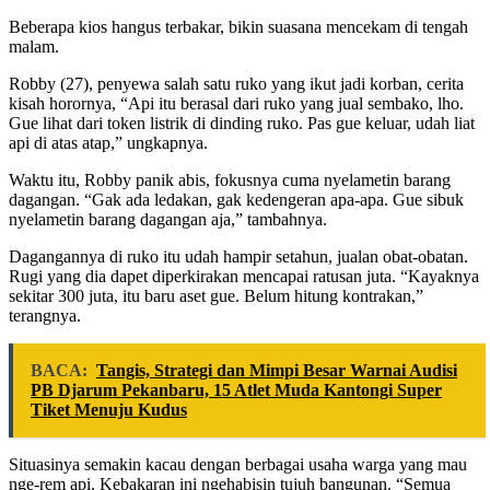
Beberapa kios hangus terbakar, bikin suasana mencekam di tengah
malam.
Robby (27), penyewa salah satu ruko yang ikut jadi korban, cerita
kisah horornya, “Api itu berasal dari ruko yang jual sembako, lho.
Gue lihat dari token listrik di dinding ruko. Pas gue keluar, udah liat
api di atas atap,” ungkapnya.
Waktu itu, Robby panik abis, fokusnya cuma nyelametin barang
dagangan. “Gak ada ledakan, gak kedengeran apa-apa. Gue sibuk
nyelametin barang dagangan aja,” tambahnya.
Dagangannya di ruko itu udah hampir setahun, jualan obat-obatan.
Rugi yang dia dapet diperkirakan mencapai ratusan juta. “Kayaknya
sekitar 300 juta, itu baru aset gue. Belum hitung kontrakan,”
terangnya.
BACA:
Tangis, Strategi dan Mimpi Besar Warnai Audisi
PB Djarum Pekanbaru, 15 Atlet Muda Kantongi Super
Tiket Menuju Kudus
Situasinya semakin kacau dengan berbagai usaha warga yang mau
nge-rem api. Kebakaran ini ngehabisin tujuh bangunan. “Semua