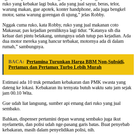
ruko yang kebakar lagi buka, ada yang jual sayur, beras, telor,
warung makan, gue apotek, konter handphone, ada juga bengkel
motor, sama warung gorengan di ujung,” jelas Robby.
Nggak cuma ruko, kata Robby, ruko yang jual makanan coto
Makassar, pas kejadian pemiliknya lagi tidur. “Katanya sih dia
keluar dari pintu belakang, untungnya udah tutup pas kejadian. Ada
dua motor mereka yang hancur terbakar, motornya ada di dalam
rumah,” sambungnya.
BACA:
Pertamina Turunkan Harga BBM Non-Subsidi,
Pertamax dan Pertamax Turbo Lebih Murah
Estimasi ada 10 truk pemadam kebakaran dan PMK swasta yang
dateng ke lokasi. Kebakaran itu ternyata butuh waktu satu jam sejak
jam 00.10 Wita.
Gue udah liat langsung, sumber api emang dari ruko yang jual
sembako.
Bahkan, dispenser pertamini depan warung sembako juga ikut
nyelametin, dan polisi udah nge-pasang garis batas. Buat penyebab
kebakaran, masih dalam penyelidikan polisi, nih.