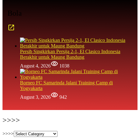
Bola
Persib Singkirkan Persija 2-1, El Clasico Indonesia
Berakhir untuk Maung Bandung
August 4, 2026
1038
Borneo FC Samarinda Jalani Training Camp di
Yogyakarta
August 3, 2026
942
>>>>
>>>>