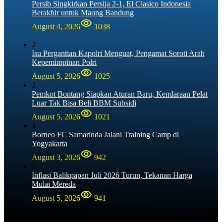
Persib Singkirkan Persija 2-1, El Clasico Indonesia
Berakhir untuk Maung Bandung
August 4, 2026
1038
2
Isu Pergantian Kapolri Menguat, Pengamat Soroti Arah
Kepemimpinan Polri
August 5, 2026
1025
3
Pemkot Bontang Siapkan Aturan Baru, Kendaraan Pelat
Luar Tak Bisa Beli BBM Subsidi
August 5, 2026
1021
4
Borneo FC Samarinda Jalani Training Camp di
Yogyakarta
August 3, 2026
942
5
Inflasi Balikpapan Juli 2026 Turun, Tekanan Harga
Mulai Mereda
August 5, 2026
941