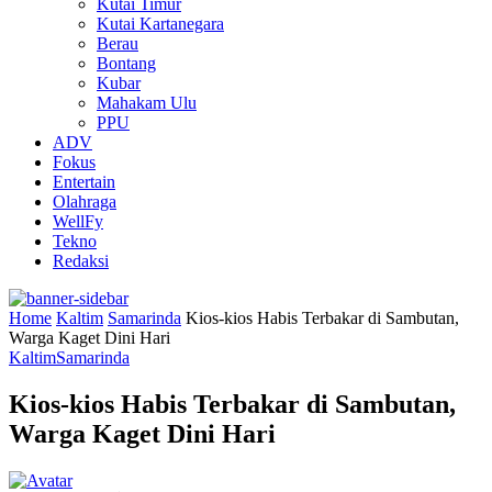
Kutai Timur
Kutai Kartanegara
Berau
Bontang
Kubar
Mahakam Ulu
PPU
ADV
Fokus
Entertain
Olahraga
WellFy
Tekno
Redaksi
Home
Kaltim
Samarinda
Kios-kios Habis Terbakar di Sambutan,
Warga Kaget Dini Hari
Kaltim
Samarinda
Kios-kios Habis Terbakar di Sambutan,
Warga Kaget Dini Hari