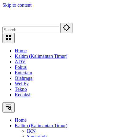
Skip to content
Home
Kaltim (Kalimantan Timur)
ADV
Fokus
Entertain
Olahraga
WellFy
Tekno
Redaksi
Home
Kaltim (Kalimantan Timur)
IKN
Samarinda