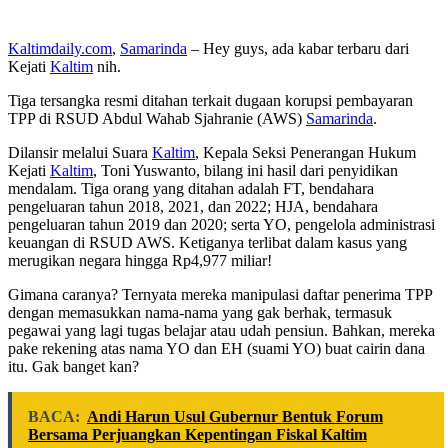
Kaltimdaily.com
,
Samarinda
– Hey guys, ada kabar terbaru dari
Kejati
Kaltim
nih.
Tiga tersangka resmi ditahan terkait dugaan korupsi pembayaran
TPP di RSUD Abdul Wahab Sjahranie (AWS)
Samarinda
.
Dilansir melalui Suara
Kaltim
, Kepala Seksi Penerangan Hukum
Kejati
Kaltim
, Toni Yuswanto, bilang ini hasil dari penyidikan
mendalam. Tiga orang yang ditahan adalah FT, bendahara
pengeluaran tahun 2018, 2021, dan 2022; HJA, bendahara
pengeluaran tahun 2019 dan 2020; serta YO, pengelola administrasi
keuangan di RSUD AWS. Ketiganya terlibat dalam kasus yang
merugikan negara hingga Rp4,977 miliar!
Gimana caranya? Ternyata mereka manipulasi daftar penerima TPP
dengan memasukkan nama-nama yang gak berhak, termasuk
pegawai yang lagi tugas belajar atau udah pensiun. Bahkan, mereka
pake rekening atas nama YO dan EH (suami YO) buat cairin dana
itu. Gak banget kan?
BACA:
Andi Harun Usul Gubernur Bentuk Forum
Bersama Perjuangkan Kepentingan Fiskal Kaltim