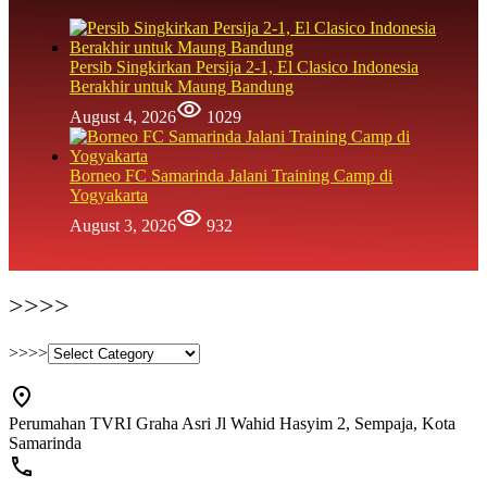
Persib Singkirkan Persija 2-1, El Clasico Indonesia
Berakhir untuk Maung Bandung
August 4, 2026
1029
Borneo FC Samarinda Jalani Training Camp di
Yogyakarta
August 3, 2026
932
>>>>
>>>>
Perumahan TVRI Graha Asri Jl Wahid Hasyim 2, Sempaja, Kota
Samarinda