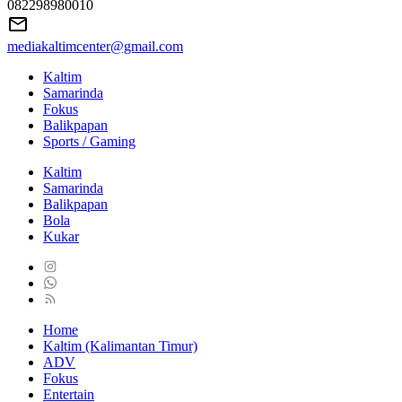
082298980010
mediakaltimcenter@gmail.com
Kaltim
Samarinda
Fokus
Balikpapan
Sports / Gaming
Kaltim
Samarinda
Balikpapan
Bola
Kukar
Home
Kaltim (Kalimantan Timur)
ADV
Fokus
Entertain