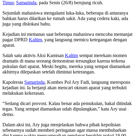
Timur
,
Samarinda
, pada Senin (26/8) berujung ricuh.
Sejumlah mahasiswa mengalami luka-luka, beberapa di antaranya
bahkan harus dilarikan ke rumah sakit. Ada yang cedera kaki, ada
juga yang dislokasi bahu.
Kejadian ini memanas saat beberapa mahasiswa mencoba memanjat
pagar DPRD
Kaltim
, yang langsung memicu ketegangan dengan
aparat.
Salah satu aktivis Aksi Kamisan
Kaltim
sempat merekam momen
dramatis di mana seorang demonstran tersungkur karena terkena
pukulan dari aparat. Meski begitu, mereka yang sempat diamankan
akhirnya dilepaskan setelah dimintai keterangan.
Kapolresta
Samarinda
, Kombes Pol Ary Fadi, langsung merespons
kejadian ini. Ia berjanji akan mencari oknum aparat yang terbukti
melakukan kekerasan.
“Sedang dicari provost. Kalau benar ada pemukulan, bakal ditindak
tegas. Yang sempat diamankan udah dipulangkan,” kata Ary usai
demo.
Dalam aksi ini, Ary juga menjelaskan bahwa pihak kepolisian
sebenarnya sudah memberi peringatan agar massa membubarkan
diri karena waktu menyampaikan pendapat berakhir pukul 18.00