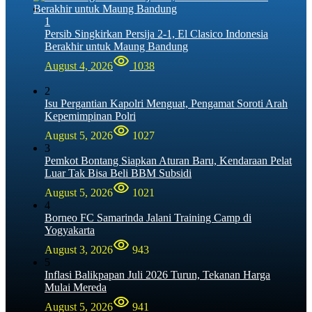
1
Persib Singkirkan Persija 2-1, El Clasico Indonesia
Berakhir untuk Maung Bandung
August 4, 2026
1038
2
Isu Pergantian Kapolri Menguat, Pengamat Soroti Arah
Kepemimpinan Polri
August 5, 2026
1027
3
Pemkot Bontang Siapkan Aturan Baru, Kendaraan Pelat
Luar Tak Bisa Beli BBM Subsidi
August 5, 2026
1021
4
Borneo FC Samarinda Jalani Training Camp di
Yogyakarta
August 3, 2026
943
5
Inflasi Balikpapan Juli 2026 Turun, Tekanan Harga
Mulai Mereda
August 5, 2026
941