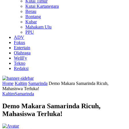
Kutai Timur
Kutai Kartanegara
Berau
Bontang
Kubar
Mahakam Ulu
PPU
ADV
Fokus
Entertain
Olahraga
WellFy
Tekno
Redaksi
Home
Kaltim
Samarinda
Demo Makara Samarinda Ricuh,
Mahasiswa Terluka!
Kaltim
Samarinda
Demo Makara Samarinda Ricuh,
Mahasiswa Terluka!