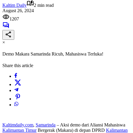
Kaltim Daily
2 min read
August 26, 2024
1207
×
Demo Makara Samarinda Ricuh, Mahasiswa Terluka!
Share this article
Kaltimdaily.com
,
Samarinda
– Aksi demo dari Aliansi Mahasiswa
Kalimantan Timur
Bergerak (Makara) di depan DPRD
Kalimantan