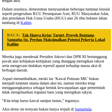
tengah aksi.
Dalam orasinya, demonstran menyuarakan beberapa tuntutan krusial
seperti pengesahan RUU Perampasan Aset, RUU Masyarakat Adat,
dan penolakan Hak Guna Usaha (HGU) atas 26 ribu hektare lahan
tambang di
Kaltim
.
BACA:
Tak Hanya Kejar Target, Proyek Bontang-
Sangatta-Sp. Perdau Maksimalkan Potensi Pekerja Lokal
Kaltim
Mereka juga mendesak Presiden Jokowi dan DPR RI bertanggung
jawab atas kebijakan-kebijakan yang dianggap merugikan rakyat
serta mengecam tindakan represif aparat terhadap massa aksi di
berbagai daerah.
Aspari menambahkan, meski isu ‘Kawal Putusan MK’ bukan
menjadi tuntutan utama dalam aksi ini, namun mereka tetap
menggaungkannya sebagai bentuk kewaspadaan agar pemerintah
tidak mengeluarkan regulasi baru yang merugikan rakyat.
“Kita tetap harus kawal sampai tuntas,” tegasnya.
Aksi demo ini ternyata bukan hanya terjadi di
Samarinda
.