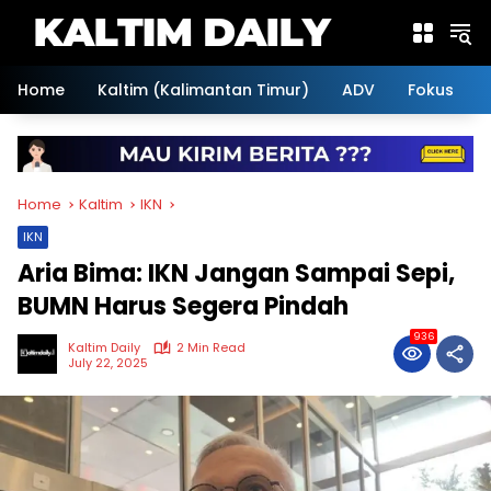
Skip
to
content
Home
Kaltim (Kalimantan Timur)
ADV
Fokus
Home
Kaltim
IKN
IKN
Aria Bima: IKN Jangan Sampai Sepi,
BUMN Harus Segera Pindah
936
Kaltim Daily
2 Min Read
July 22, 2025