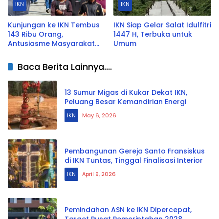
IKN
IKN
Kunjungan ke IKN Tembus
IKN Siap Gelar Salat Idulfitri
143 Ribu Orang,
1447 H, Terbuka untuk
Antusiasme Masyarakat
Umum
Tinggi
Baca Berita Lainnya....
13 Sumur Migas di Kukar Dekat IKN,
Peluang Besar Kemandirian Energi
IKN
May 6, 2026
Pembangunan Gereja Santo Fransiskus
di IKN Tuntas, Tinggal Finalisasi Interior
IKN
April 9, 2026
Pemindahan ASN ke IKN Dipercepat,
Target Pusat Pemerintahan 2028