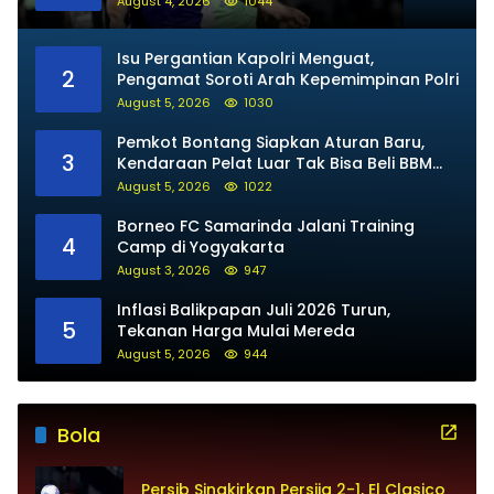
August 4, 2026
1044
Isu Pergantian Kapolri Menguat,
2
Pengamat Soroti Arah Kepemimpinan Polri
August 5, 2026
1030
Pemkot Bontang Siapkan Aturan Baru,
3
Kendaraan Pelat Luar Tak Bisa Beli BBM
Subsidi
August 5, 2026
1022
Borneo FC Samarinda Jalani Training
4
Camp di Yogyakarta
August 3, 2026
947
Inflasi Balikpapan Juli 2026 Turun,
5
Tekanan Harga Mulai Mereda
August 5, 2026
944
Bola
Persib Singkirkan Persija 2-1, El Clasico