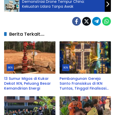
Demonstrasi Drone Tempur China:
Kekuatan Udara Tanpa Awak
Berita Terkait....
IKN
IKN
13 Sumur Migas di Kukar
Pembangunan Gereja
Dekat IKN, Peluang Besar
Santo Fransiskus di IKN
Kemandirian Energi
Tuntas, Tinggal Finalisasi
Interior