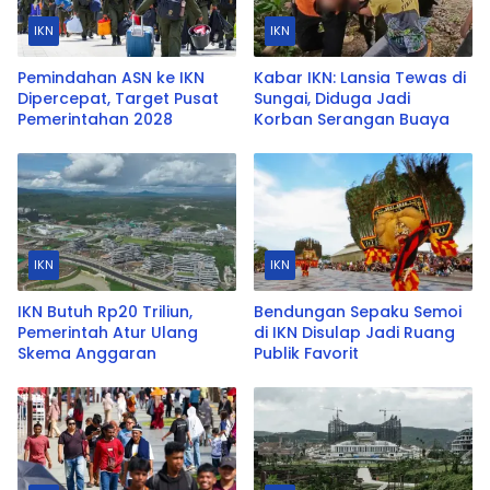
IKN
IKN
Pemindahan ASN ke IKN
Kabar IKN: Lansia Tewas di
Dipercepat, Target Pusat
Sungai, Diduga Jadi
Pemerintahan 2028
Korban Serangan Buaya
IKN
IKN
IKN Butuh Rp20 Triliun,
Bendungan Sepaku Semoi
Pemerintah Atur Ulang
di IKN Disulap Jadi Ruang
Skema Anggaran
Publik Favorit