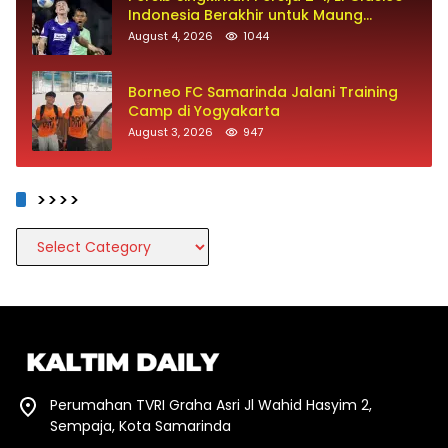
Indonesia Berakhir untuk Maung
Bandung
August 4, 2026
1044
Borneo FC Samarinda Jalani Training
Camp di Yogyakarta
August 3, 2026
947
>>>>
>>>>
Perumahan TVRI Graha Asri Jl Wahid Hasyim 2,
Sempaja, Kota Samarinda