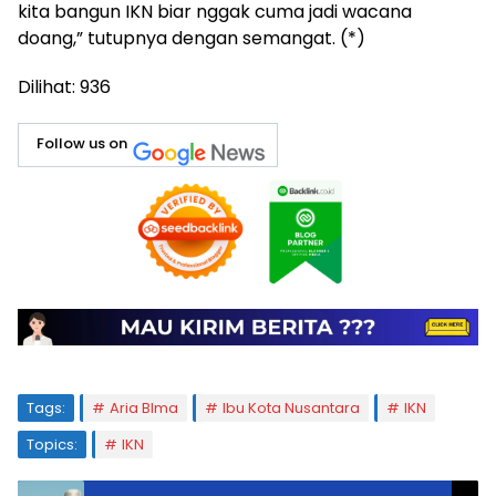
kita bangun IKN biar nggak cuma jadi wacana
doang,” tutupnya dengan semangat. (*)
Dilihat:
936
Follow us on
Tags:
Aria BIma
Ibu Kota Nusantara
IKN
Topics:
IKN