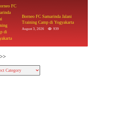
Borneo FC Samarinda Jalani
Training Camp di Yogyakarta
August 3, 2026
939
>>