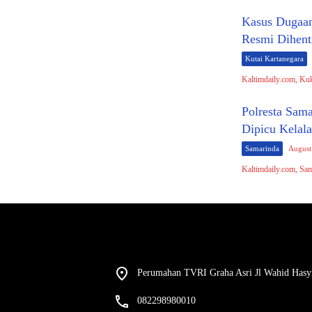
Kasus Dugaan
Resmi Dihent
Kutai Kartanegara
Kaltimdaily.com, Ku
Polresta Sam
Dipicu Kelal
Samarinda
August
Kaltimdaily.com, Sam
Perumahan TVRI Graha Asri Jl Wahid Hasy
082298980010