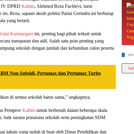
si IV DPRD
Kaltim
, Akhmed Reza Fachlevi, turut
i. Reza, sapaan akrab politisi Partai Gerindra ini berharap
la yang berarti.
Kutai Kartanegara
ini, penting bagi pihak terkait untuk
ara transparan dan adil. Salah satu poin penting yang
tampung sekolah dengan jumlah dan kebutuhan calon peserta
>>
>>>>
BM Non-Subsidi, Pertamax dan Pertamax Turbo
idikan di semua sekolah harus sama,” ungkapnya.
gan Pemprov
Kaltim
untuk berbenah dalam beberapa skala
kan, baik sarana prasarana sekolah serta peningkatan SDM
uai juknis yang sudah di buat oleh Dinas Pendidikan dan