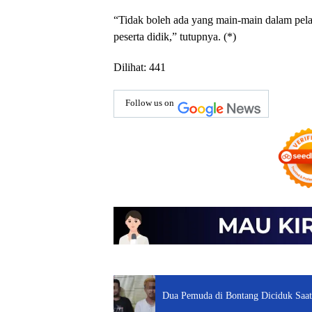
“Tidak boleh ada yang main-main dalam pel
peserta didik,” tutupnya. (*)
Dilihat:
441
Follow us on
Dua Pemuda di Bontang Diciduk Saat