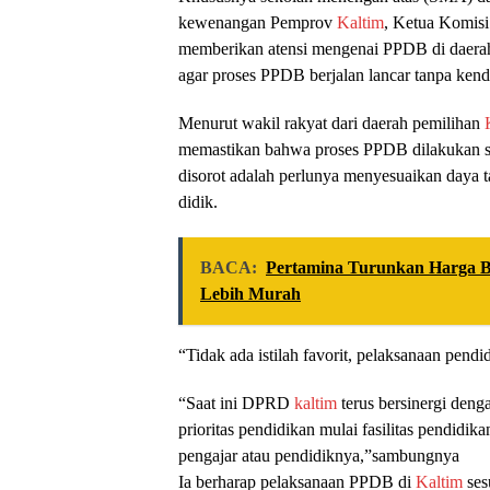
kewenangan Pemprov
Kaltim
, Ketua Komi
memberikan atensi mengenai PPDB di daerah in
agar proses PPDB berjalan lancar tanpa kenda
Menurut wakil rakyat dari daerah pemilihan
memastikan bahwa proses PPDB dilakukan sec
disorot adalah perlunya menyesuaikan daya 
didik.
BACA:
Pertamina Turunkan Harga B
Lebih Murah
“Tidak ada istilah favorit, pelaksanaan pend
“Saat ini DPRD
kaltim
terus bersinergi den
prioritas pendidikan mulai fasilitas pendidi
pengajar atau pendidiknya,”sambungnya
Ia berharap pelaksanaan PPDB di
Kaltim
ses