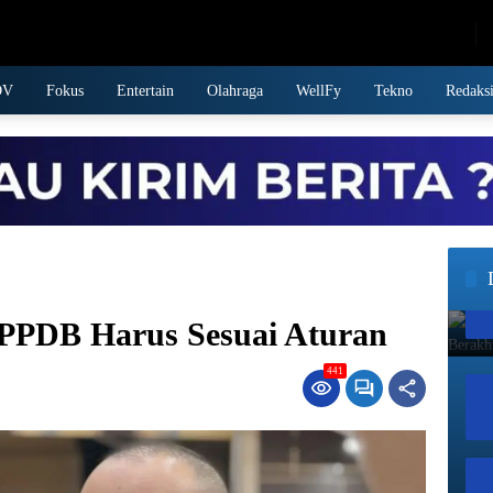
Saturday, August 8, 2026
DV
Fokus
Entertain
Olahraga
WellFy
Tekno
Redaks
PPDB Harus Sesuai Aturan
441