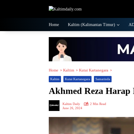
Skip
to
content
Home
Kaltim (Kalimantan Timur)
A
Home
Kaltim
Kutai Kartanegara
Kaltim
Kutai Kartanegara
Samarinda
Akhmed Reza Harap 
Kaltim Daily
2 Min Read
June 26, 2024