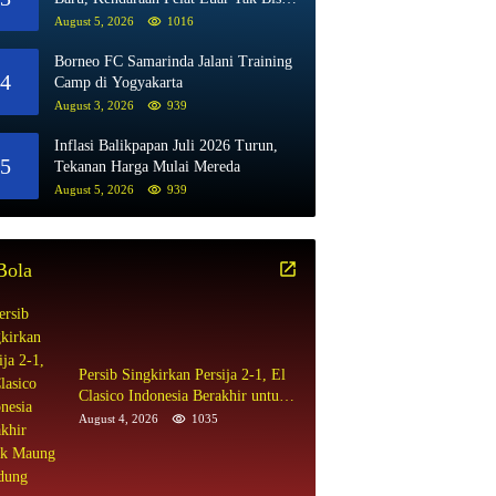
Beli BBM Subsidi
August 5, 2026
1016
Borneo FC Samarinda Jalani Training
4
Camp di Yogyakarta
August 3, 2026
939
Inflasi Balikpapan Juli 2026 Turun,
5
Tekanan Harga Mulai Mereda
August 5, 2026
939
Bola
Persib Singkirkan Persija 2-1, El
Clasico Indonesia Berakhir untuk
Maung Bandung
August 4, 2026
1035