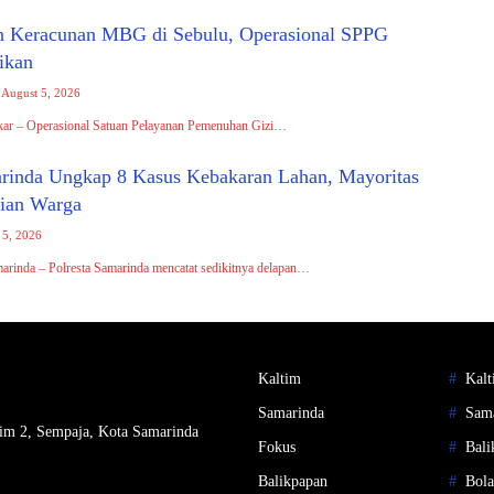
 Keracunan MBG di Sebulu, Operasional SPPG
ikan
August 5, 2026
kar – Operasional Satuan Pelayanan Pemenuhan Gizi…
arinda Ungkap 8 Kasus Kebakaran Lahan, Mayoritas
aian Warga
 5, 2026
arinda – Polresta Samarinda mencatat sedikitnya delapan…
Kaltim
Kalt
Samarinda
Sam
im 2, Sempaja, Kota Samarinda
Fokus
Bali
Balikpapan
Bola