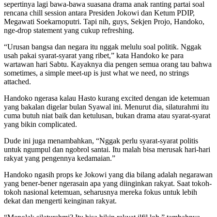
sepertinya lagi bawa-bawa suasana drama anak ranting partai soal
rencana chill session antara Presiden Jokowi dan Ketum PDIP,
Megawati Soekarnoputri. Tapi nih, guys, Sekjen Projo, Handoko,
nge-drop statement yang cukup refreshing.
“Urusan bangsa dan negara itu nggak melulu soal politik. Nggak
usah pakai syarat-syarat yang ribet,” kata Handoko ke para
wartawan hari Sabtu. Kayaknya dia pengen semua orang tau bahwa
sometimes, a simple meet-up is just what we need, no strings
attached.
Handoko ngerasa kalau Hasto kurang excited dengan ide ketemuan
yang bakalan digelar bulan Syawal ini. Menurut dia, silaturahmi itu
cuma butuh niat baik dan ketulusan, bukan drama atau syarat-syarat
yang bikin complicated.
Dude ini juga menambahkan, “Nggak perlu syarat-syarat politis
untuk ngumpul dan ngobrol santai. Itu malah bisa merusak hari-hari
rakyat yang pengennya kedamaian.”
Handoko ngasih props ke Jokowi yang dia bilang adalah negarawan
yang bener-bener ngerasain apa yang diinginkan rakyat. Saat tokoh-
tokoh nasional ketemuan, seharusnya mereka fokus untuk lebih
dekat dan mengerti keinginan rakyat.