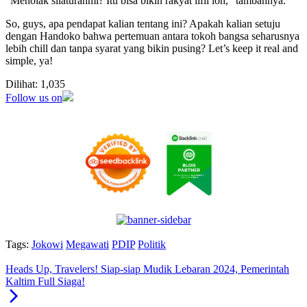
“Menolak silaturahmi? Itu bisa bikin rakyat ilfil loh,” tambahnya.
So, guys, apa pendapat kalian tentang ini? Apakah kalian setuju
dengan Handoko bahwa pertemuan antara tokoh bangsa seharusnya
lebih chill dan tanpa syarat yang bikin pusing? Let’s keep it real and
simple, ya!
Dilihat:
1,035
Follow us on
Tags:
Jokowi
Megawati
PDIP
Politik
Heads Up, Travelers! Siap-siap Mudik Lebaran 2024, Pemerintah
Kaltim Full Siaga!