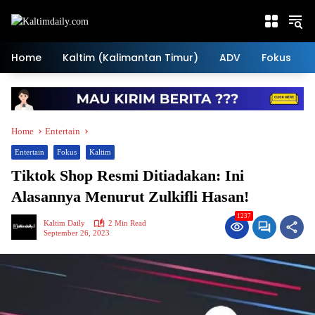
Skip
to
content
Home
Kaltim (Kalimantan Timur)
ADV
Fokus
Home
Entertain
Entertain
Fokus
Kaltim
Tiktok Shop Resmi Ditiadakan: Ini
Alasannya Menurut Zulkifli Hasan!
1237
Kaltim Daily
2 Min Read
September 26, 2023