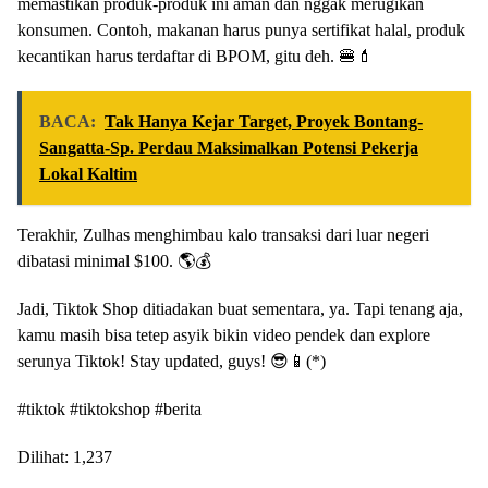
memastikan produk-produk ini aman dan nggak merugikan
konsumen. Contoh, makanan harus punya sertifikat halal, produk
kecantikan harus terdaftar di BPOM, gitu deh. 🍔💄
BACA:
Tak Hanya Kejar Target, Proyek Bontang-
Sangatta-Sp. Perdau Maksimalkan Potensi Pekerja
Lokal Kaltim
Terakhir, Zulhas menghimbau kalo transaksi dari luar negeri
dibatasi minimal $100. 🌎💰
Jadi, Tiktok Shop ditiadakan buat sementara, ya. Tapi tenang aja,
kamu masih bisa tetep asyik bikin video pendek dan explore
serunya Tiktok! Stay updated, guys! 😎📱(*)
#tiktok #tiktokshop #berita
Dilihat:
1,237