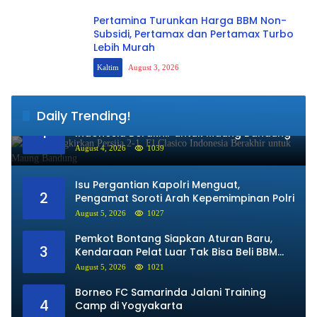
Pertamina Turunkan Harga BBM Non-
Subsidi, Pertamax dan Pertamax Turbo
Lebih Murah
Kaltim
August 3, 2026
Daily Trending!
Persib Singkirkan Persija 2-1, El Clasico
1
Indonesia Berakhir untuk Maung Bandung
August 4, 2026
1039
Isu Pergantian Kapolri Menguat,
2
Pengamat Soroti Arah Kepemimpinan Polri
August 5, 2026
1027
Pemkot Bontang Siapkan Aturan Baru,
3
Kendaraan Pelat Luar Tak Bisa Beli BBM
Subsidi
August 5, 2026
1021
Borneo FC Samarinda Jalani Training
4
Camp di Yogyakarta