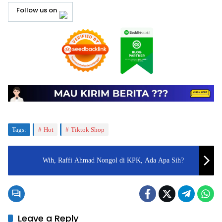
Follow us on
Tags:
Hot
Tiktok Shop
Wih, Raffi Ahmad Nongol di KPK, Ada Apa Sih?
Leave a Reply