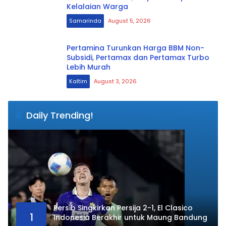
Kelalaian Warga
Samarinda
August 5, 2026
Pertamina Turunkan Harga BBM Non-
Subsidi, Pertamax dan Pertamax Turbo
Lebih Murah
Kaltim
August 3, 2026
Daily Trending!
Persib Singkirkan Persija 2-1, El Clasico
1
Indonesia Berakhir untuk Maung Bandung