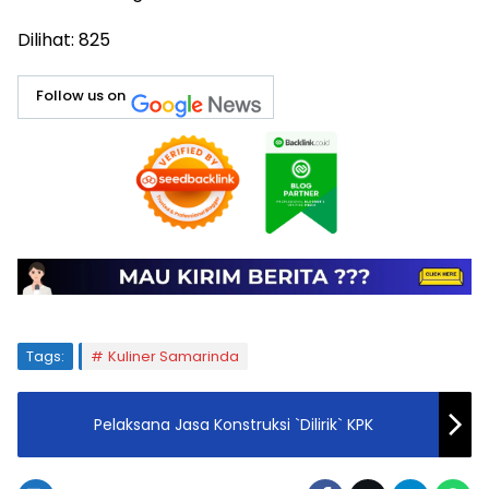
Dilihat:
825
Follow us on
Tags:
Kuliner Samarinda
Pelaksana Jasa Konstruksi `Dilirik` KPK