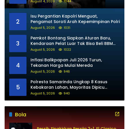
August 4, 2026
1044
Isu Pergantian Kapolri Menguat,
2
Pengamat Soroti Arah Kepemimpinan Polri
August 5, 2026
1031
Pemkot Bontang Siapkan Aturan Baru,
3
Kendaraan Pelat Luar Tak Bisa Beli BBM
Subsidi
August 5, 2026
1022
Inflasi Balikpapan Juli 2026 Turun,
4
Tekanan Harga Mulai Mereda
August 5, 2026
946
Polresta Samarinda Ungkap 8 Kasus
5
Kebakaran Lahan, Mayoritas Dipicu
Kelalaian Warga
August 5, 2026
940
Bola
Persib Singkirkan Persija 2-1, El Clasico