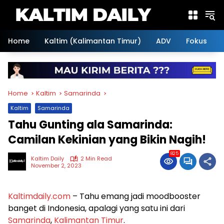
Skip
to
content
Home
Kaltim (Kalimantan Timur)
ADV
Fokus
Home
Kaltim
Samarinda
Kaltim
Samarinda
Tahu Gunting ala Samarinda:
Camilan Kekinian yang Bikin Nagih!
825
Kaltim Daily
2 Min Read
November 2, 2023
Kaltimdaily.com
– Tahu emang jadi moodbooster
banget di Indonesia, apalagi yang satu ini dari
Samarinda
,
Kalimantan Timur
.