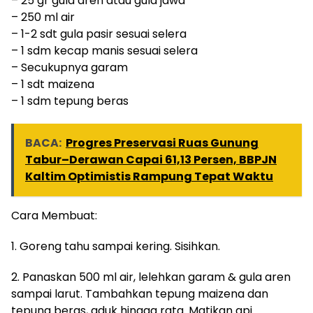
– 25 gr gula aren atau gula jawa
– 250 ml air
– 1-2 sdt gula pasir sesuai selera
– 1 sdm kecap manis sesuai selera
– Secukupnya garam
– 1 sdt maizena
– 1 sdm tepung beras
BACA:
Progres Preservasi Ruas Gunung
Tabur–Derawan Capai 61,13 Persen, BBPJN
Kaltim Optimistis Rampung Tepat Waktu
Cara Membuat:
1. Goreng tahu sampai kering. Sisihkan.
2. Panaskan 500 ml air, lelehkan garam & gula aren
sampai larut. Tambahkan tepung maizena dan
tepung beras, aduk hingga rata. Matikan api.