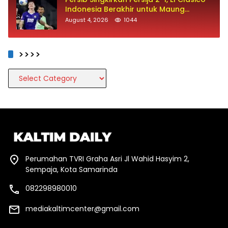
Indonesia Berakhir untuk Maung
Bandung
August 4, 2026
1044
>>>>
>>>>
Perumahan TVRI Graha Asri Jl Wahid Hasyim 2,
Sempaja, Kota Samarinda
082298980010
mediakaltimcenter@gmail.com