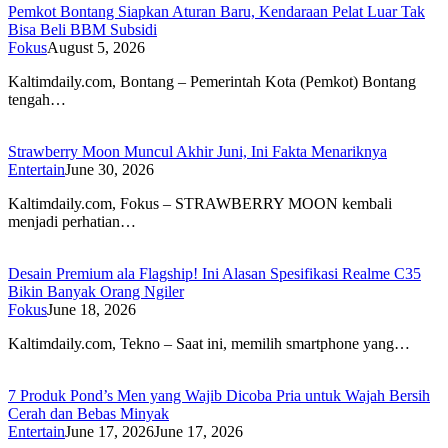
Pemkot Bontang Siapkan Aturan Baru, Kendaraan Pelat Luar Tak
Bisa Beli BBM Subsidi
Fokus
August 5, 2026
Kaltimdaily.com, Bontang – Pemerintah Kota (Pemkot) Bontang
tengah…
Strawberry Moon Muncul Akhir Juni, Ini Fakta Menariknya
Entertain
June 30, 2026
Kaltimdaily.com, Fokus – STRAWBERRY MOON kembali
menjadi perhatian…
Desain Premium ala Flagship! Ini Alasan Spesifikasi Realme C35
Bikin Banyak Orang Ngiler
Fokus
June 18, 2026
Kaltimdaily.com, Tekno – Saat ini, memilih smartphone yang…
7 Produk Pond’s Men yang Wajib Dicoba Pria untuk Wajah Bersih
Cerah dan Bebas Minyak
Entertain
June 17, 2026
June 17, 2026