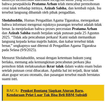
bahwa pesepakbola
Pratama Arhan
telah mencabut permohonan
cerai talak terhadap istrinya,
Azizah Salsha
, dan kembali rujuk. Isu
tersebut langsung dibantah oleh pihak pengadilan.
Sholahuddin
, Humas Pengadilan Agama Tigaraksa, menegaskan
bahwa informasi mengenai rujuknya pasangan tersebut adalah tidak
benar. Ia menjelaskan bahwa proses perceraian
Pratama Arhan
dan
Azizah Salsha
masih berjalan sejak putusan pada 25 Agustus
2025. “Tidak ada pencabutan perkara! Kami sudah memastikan
langsung kepada ketua majelis hakim, dan kabar tersebut tidak
benar,” ungkapnya saat ditemui di Pengadilan Agama Tigaraksa
pada Selasa (9/9/2025).
Menurut Sholahuddin, sesuai dengan ketentuan hukum yang
berlaku, memang ada kemungkinan pencabutan perkara jika
pemohon tidak melaksanakan
ikrar talak
dalam waktu enam bulan
setelah putusan cerai dibacakan. Apabila hal ini terjadi, ikrar talak
akan gugur secara otomatis, dan pasangan tersebut masih berstatus
suami istri.
BACA:
Pemkot Bontang Siapkan Aturan Baru,
Kendaraan Pelat Luar Tak Bisa Beli BBM Subsidi