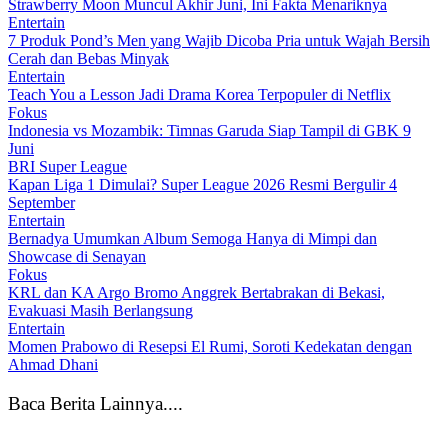
Strawberry Moon Muncul Akhir Juni, Ini Fakta Menariknya
Entertain
7 Produk Pond’s Men yang Wajib Dicoba Pria untuk Wajah Bersih
Cerah dan Bebas Minyak
Entertain
Teach You a Lesson Jadi Drama Korea Terpopuler di Netflix
Fokus
Indonesia vs Mozambik: Timnas Garuda Siap Tampil di GBK 9
Juni
BRI Super League
Kapan Liga 1 Dimulai? Super League 2026 Resmi Bergulir 4
September
Entertain
Bernadya Umumkan Album Semoga Hanya di Mimpi dan
Showcase di Senayan
Fokus
KRL dan KA Argo Bromo Anggrek Bertabrakan di Bekasi,
Evakuasi Masih Berlangsung
Entertain
Momen Prabowo di Resepsi El Rumi, Soroti Kedekatan dengan
Ahmad Dhani
Baca Berita Lainnya....