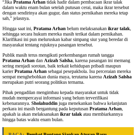
“Jika
Pratama Arhan
tidak hadir dalam pembacaan ikrar talak
dalam waktu enam bulan setelah putusan cerai, maka ikrar tersebut
dengan sendirinya akan gugur, dan status pernikahan mereka tetap
sah,” jelasnya.
Hingga saat ini,
Pratama Arhan
belum melaksanakan
ikrar talak
,
sehingga secara hukum mereka masih terikat dalam pernikahan.
Klarifikasi ini pun meluruskan kabar simpang siur yang beredar di
masyarakat tentang rujuknya pasangan tersebut.
Publik masih terus mengikuti perkembangan rumah tangga
Pratama Arhan
dan
Azizah Salsha
, karena pasangan ini memang
sering menjadi sorotan, baik terkait kehidupan pribadi maupun
karier
Pratama Arhan
sebagai pesepakbola. Isu perceraian mereka
sempat menghebohkan dunia maya, terutama karena
Azizah Salsha
merupakan putri seorang politikus ternama.
Pihak pengadilan mengimbau kepada masyarakat untuk tidak
mudah mempercayai informasi yang belum terverifikasi
kebenarannya.
Sholahuddin
juga menekankan bahwa kelanjutan
perkara ini masih bergantung pada keputusan
Pratama Arhan
,
apakah ia akan melaksanakan
ikrar talak
atau membiarkannya
hingga batas waktu enam bulan.
BACA:
Pemkot Bontang Siapkan Aturan Baru,