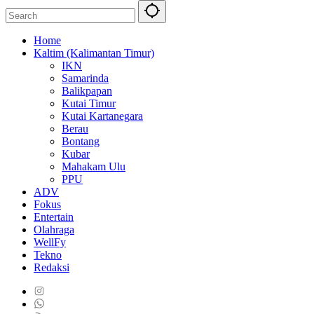
Home
Kaltim (Kalimantan Timur)
IKN
Samarinda
Balikpapan
Kutai Timur
Kutai Kartanegara
Berau
Bontang
Kubar
Mahakam Ulu
PPU
ADV
Fokus
Entertain
Olahraga
WellFy
Tekno
Redaksi