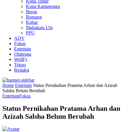
Kutai Timur
Kutai Kartanegara
Berau
Bontang
Kubar
Mahakam Ulu
PPU
ADV
Fokus
Entertain
Olahraga
WellFy
Tekno
Redaksi
Home
Entertain
Status Pernikahan Pratama Arhan dan Azizah
Salsha Belum Berubah
Entertain
Fokus
Status Pernikahan Pratama Arhan dan
Azizah Salsha Belum Berubah