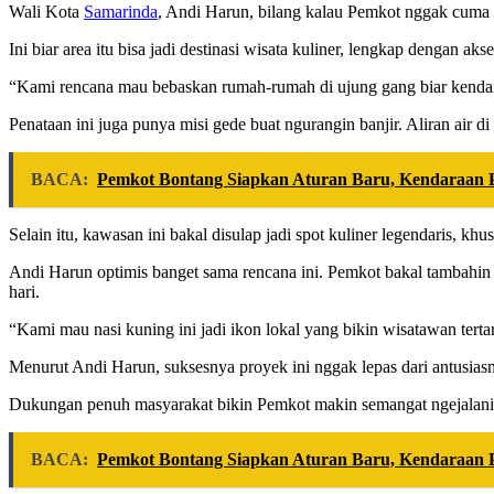
Wali Kota
Samarinda
, Andi Harun, bilang kalau Pemkot nggak cuma f
Ini biar area itu bisa jadi destinasi wisata kuliner, lengkap dengan ak
“Kami rencana mau bebaskan rumah-rumah di ujung gang biar kendara
Penataan ini juga punya misi gede buat ngurangin banjir. Aliran air d
BACA:
Pemkot Bontang Siapkan Aturan Baru, Kendaraan P
Selain itu, kawasan ini bakal disulap jadi spot kuliner legendaris, kh
Andi Harun optimis banget sama rencana ini. Pemkot bakal tambahin 
hari.
“Kami mau nasi kuning ini jadi ikon lokal yang bikin wisatawan terta
Menurut Andi Harun, suksesnya proyek ini nggak lepas dari antusias
Dukungan penuh masyarakat bikin Pemkot makin semangat ngejalanin p
BACA:
Pemkot Bontang Siapkan Aturan Baru, Kendaraan P