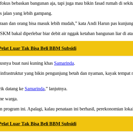
okus bebaskan bangunan aja, tapi juga mau bikin fasad rumah di sekit
ses jalan yang lebih gampang.
an dan orang bisa masuk lebih mudah,” kata Andi Harun pas kunjunga
i SKM bakal diperlebar biar debit air nggak ketahan bangunan liar di at
elat Luar Tak Bisa Beli BBM Subsidi
ususnya buat nasi kuning khas
Samarinda
.
infrastruktur yang bikin pengunjung betah dan nyaman, kayak tempat n
rik datang ke
Samarinda
,” lanjutnya.
me warga.
rogram ini. Apalagi, kalau penataan ini berhasil, perekonomian lokal
elat Luar Tak Bisa Beli BBM Subsidi