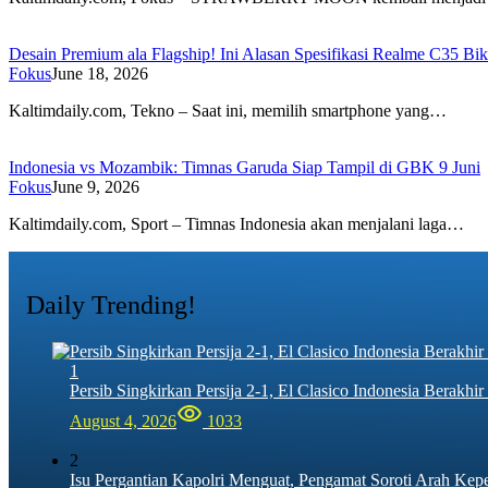
Desain Premium ala Flagship! Ini Alasan Spesifikasi Realme C35 Bi
Fokus
June 18, 2026
Kaltimdaily.com, Tekno – Saat ini, memilih smartphone yang…
Indonesia vs Mozambik: Timnas Garuda Siap Tampil di GBK 9 Juni
Fokus
June 9, 2026
Kaltimdaily.com, Sport – Timnas Indonesia akan menjalani laga…
Daily Trending!
1
Persib Singkirkan Persija 2-1, El Clasico Indonesia Berak
August 4, 2026
1033
2
Isu Pergantian Kapolri Menguat, Pengamat Soroti Arah Kep