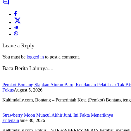
Leave a Reply
You must be
logged in
to post a comment.
Baca Berita Lainnya....
Pemkot Bontang Siapkan Aturan Baru, Kendaraan Pelat Luar Tak Bi
Fokus
August 5, 2026
Kaltimdaily.com, Bontang – Pemerintah Kota (Pemkot) Bontang te
Strawberry Moon Muncul Akhir Juni, Ini Fakta Menariknya
Entertain
June 30, 2026
Kaltimdaily.com, Fokus – STRAWBERRY MOON kembali menjadi 