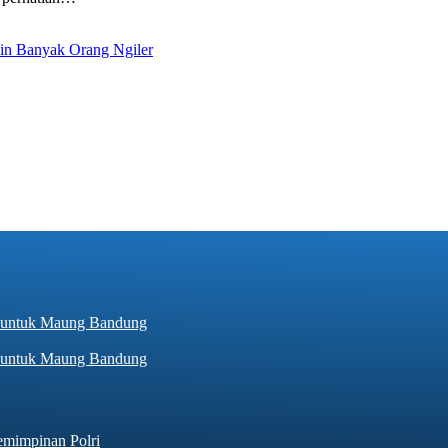
kin Banyak Orang Ngiler
hir untuk Maung Bandung
emimpinan Polri