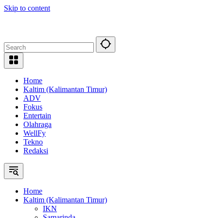
Skip to content
Home
Kaltim (Kalimantan Timur)
ADV
Fokus
Entertain
Olahraga
WellFy
Tekno
Redaksi
Home
Kaltim (Kalimantan Timur)
IKN
Samarinda