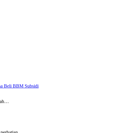
sa Beli BBM Subsidi
ngah…
perhatian…