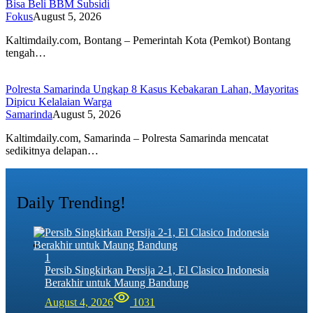
Bisa Beli BBM Subsidi
Fokus
August 5, 2026
Kaltimdaily.com, Bontang – Pemerintah Kota (Pemkot) Bontang
tengah…
Polresta Samarinda Ungkap 8 Kasus Kebakaran Lahan, Mayoritas
Dipicu Kelalaian Warga
Samarinda
August 5, 2026
Kaltimdaily.com, Samarinda – Polresta Samarinda mencatat
sedikitnya delapan…
Daily Trending!
1
Persib Singkirkan Persija 2-1, El Clasico Indonesia
Berakhir untuk Maung Bandung
August 4, 2026
1031