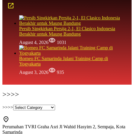
Persib Singkirkan Persija 2-1, El Clasico Indonesia
Berakhir untuk Maung Bandung
August 4, 2026
1031
Borneo FC Samarinda Jalani Training Camp di
Yogyakarta
August 3, 2026
935
>>>>
>>>>
Perumahan TVRI Graha Asri Jl Wahid Hasyim 2, Sempaja, Kota
Samarinda