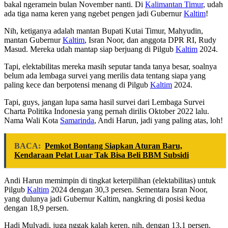
bakal ngeramein bulan November nanti. Di
Kalimantan Timur
, udah
ada tiga nama keren yang ngebet pengen jadi Gubernur
Kaltim
!
Nih, ketiganya adalah mantan Bupati Kutai Timur, Mahyudin,
mantan Gubernur
Kaltim
, Isran Noor, dan anggota DPR RI, Rudy
Masud. Mereka udah mantap siap berjuang di Pilgub
Kaltim
2024.
Tapi, elektabilitas mereka masih seputar tanda tanya besar, soalnya
belum ada lembaga survei yang merilis data tentang siapa yang
paling kece dan berpotensi menang di Pilgub
Kaltim
2024.
Tapi, guys, jangan lupa sama hasil survei dari Lembaga Survei
Charta Politika Indonesia yang pernah dirilis Oktober 2022 lalu.
Nama Wali Kota
Samarinda
, Andi Harun, jadi yang paling atas, loh!
BACA:
Pemkot Bontang Siapkan Aturan Baru,
Kendaraan Pelat Luar Tak Bisa Beli BBM Subsidi
Andi Harun memimpin di tingkat keterpilihan (elektabilitas) untuk
Pilgub
Kaltim
2024 dengan 30,3 persen. Sementara Isran Noor,
yang dulunya jadi Gubernur Kaltim, nangkring di posisi kedua
dengan 18,9 persen.
Hadi Mulyadi, juga nggak kalah keren, nih, dengan 13,1 persen.