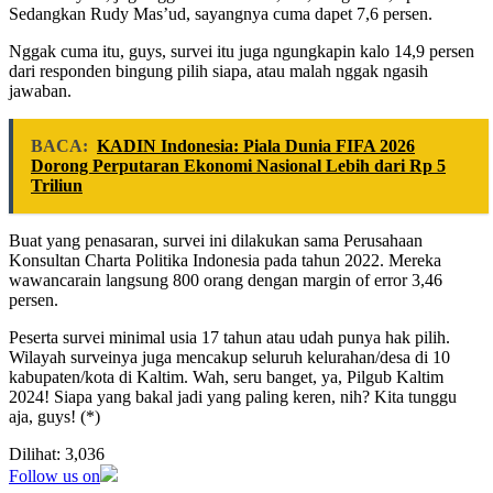
Sedangkan Rudy Mas’ud, sayangnya cuma dapet 7,6 persen.
Nggak cuma itu, guys, survei itu juga ngungkapin kalo 14,9 persen
dari responden bingung pilih siapa, atau malah nggak ngasih
jawaban.
BACA:
KADIN Indonesia: Piala Dunia FIFA 2026
Dorong Perputaran Ekonomi Nasional Lebih dari Rp 5
Triliun
Buat yang penasaran, survei ini dilakukan sama Perusahaan
Konsultan Charta Politika Indonesia pada tahun 2022. Mereka
wawancarain langsung 800 orang dengan margin of error 3,46
persen.
Peserta survei minimal usia 17 tahun atau udah punya hak pilih.
Wilayah surveinya juga mencakup seluruh kelurahan/desa di 10
kabupaten/kota di Kaltim. Wah, seru banget, ya, Pilgub Kaltim
2024! Siapa yang bakal jadi yang paling keren, nih? Kita tunggu
aja, guys! (*)
Dilihat:
3,036
Follow us on