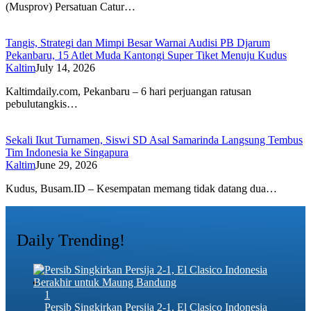
(Musprov) Persatuan Catur…
Tangis, Strategi dan Mimpi Besar Warnai Audisi PB Djarum
Pekanbaru, 15 Atlet Muda Kantongi Super Tiket Menuju Kudus
Kaltim
July 14, 2026
Kaltimdaily.com, Pekanbaru – 6 hari perjuangan ratusan
pebulutangkis…
Sekali Ikut Turnamen, Siswi SD Asal Samarinda Langsung Tembus
Tim Indonesia ke Singapura
Kaltim
June 29, 2026
Kudus, Busam.ID – Kesempatan memang tidak datang dua…
Daily Trending!
1
Persib Singkirkan Persija 2-1, El Clasico Indonesia