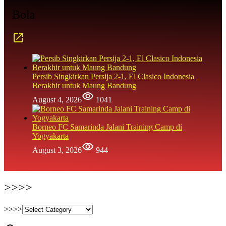
Bola
Persib Singkirkan Persija 2-1, El Clasico Indonesia
Berakhir untuk Maung Bandung
August 4, 2026
1041
Borneo FC Samarinda Jalani Training Camp di
Yogyakarta
August 3, 2026
944
>>>>
>>>>