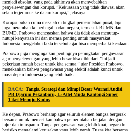
menjadi absolut, yang pada akhirnya akan menyebabkan
penyelewengan dan korupsi. “Kekuasaan yang tidak diawasi akan
selalu terjerumus ke dalam korupsi,” jelasnya.
Korupsi bukan cuma masalah di tingkat pemerintahan pusat, tapi
juga merambah ke berbagai badan negara, termasuk BUMN dan
BUMD. Prabowo menegaskan bahwa dia tidak akan menutup-
nutupi kenyataan ini dan merasa penting untuk masyarakat
Indonesia mengetahui fakta tersebut agar bisa memperbaiki keadaan.
Prabowo juga mengingatkan pentingnya peningkatan pengawasan
agar penyelewengan yang lebih besar bisa dihindari. “Ini jadi
pekerjaan rumah besar untuk kita semua,” ujar Presiden Prabowo,
menekankan bahwa pengawasan yang efektif adalah kunci untuk
masa depan Indonesia yang lebih baik.
BACA:
Tangis, Strategi dan Mimpi Besar Warnai Audisi
PB Djarum Pekanbaru, 15 Atlet Muda Kantongi Super
Tiket Menuju Kudus
Ke depan, Prabowo berharap agar seluruh elemen bangsa bergerak
bersama untuk memastikan bahwa pemerintahan berjalan dengan
jujur dan transparan. Tanpa pengawasan yang lebih kuat, negara ini
berisiko mengalami kerusakan yang lebih parah. Tugas kita bersama