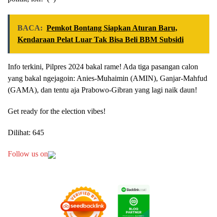
BACA:
Pemkot Bontang Siapkan Aturan Baru,
Kendaraan Pelat Luar Tak Bisa Beli BBM Subsidi
Info terkini, Pilpres 2024 bakal rame! Ada tiga pasangan calon
yang bakal ngejagoin: Anies-Muhaimin (AMIN), Ganjar-Mahfud
(GAMA), dan tentu aja Prabowo-Gibran yang lagi naik daun!
Get ready for the election vibes!
Dilihat:
645
Follow us on