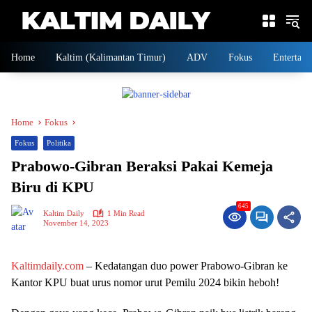
Skip
to
content
Home
Kaltim (Kalimantan Timur)
ADV
Fokus
Entertain
Home
Fokus
Fokus
Politika
Prabowo-Gibran Beraksi Pakai Kemeja
Biru di KPU
645
Kaltim Daily
1 Min Read
November 14, 2023
Kaltimdaily.com
– Kedatangan duo power Prabowo-Gibran ke
Kantor KPU buat urus nomor urut Pemilu 2024 bikin heboh!