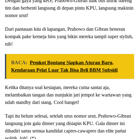
Dengan gaya yang kece, Prabowo-Gibran naik bus listrik bareng
tim dan berhenti langsung di depan pintu KPU, langsung makinin
nomor urut!
Dari pantauan kita di lapangan, Prabowo dan Gibran beneran
kompak pake kemeja biru yang bikin mereka tampil super stylish,
nih!
BACA:
Pemkot Bontang Siapkan Aturan Baru,
Kendaraan Pelat Luar Tak Bisa Beli BBM Subsidi
Ketika ditanya soal kesiapan, mereka cuma santai aja,
melambaikan tangan dan nunjukin jari jempol ke wartawan yang
udah standby dari siang. Cool banget!
Tapi itu belum selesai, setelah urus nomor urut, Prabowo-Gibran
langsung join gala dinner yang disiapin KPU. Gala dinner ini
dihadiri sama semua kandidat capres-cawapres dan elite partai
politik, loh! (*)