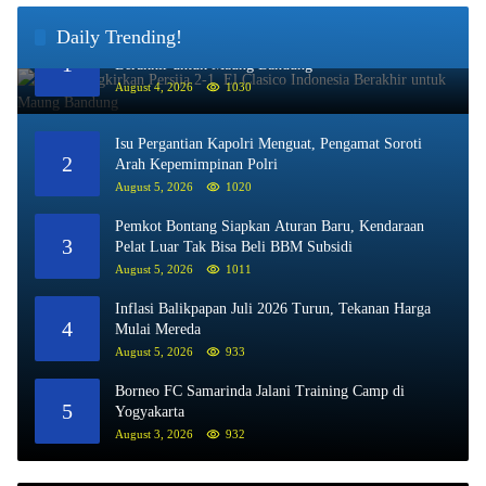
Daily Trending!
Persib Singkirkan Persija 2-1, El Clasico Indonesia
1
Berakhir untuk Maung Bandung
August 4, 2026
1030
Isu Pergantian Kapolri Menguat, Pengamat Soroti
2
Arah Kepemimpinan Polri
August 5, 2026
1020
Pemkot Bontang Siapkan Aturan Baru, Kendaraan
3
Pelat Luar Tak Bisa Beli BBM Subsidi
August 5, 2026
1011
Inflasi Balikpapan Juli 2026 Turun, Tekanan Harga
4
Mulai Mereda
August 5, 2026
933
Borneo FC Samarinda Jalani Training Camp di
5
Yogyakarta
August 3, 2026
932