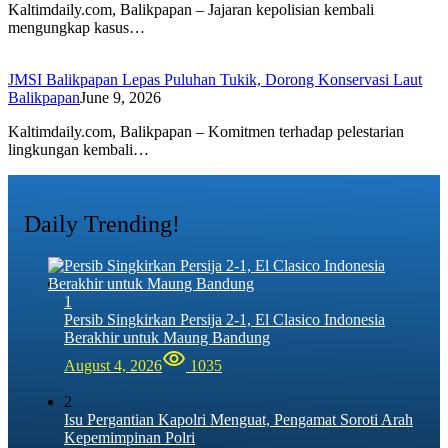
Kaltimdaily.com, Balikpapan – Jajaran kepolisian kembali
mengungkap kasus…
JMSI Balikpapan Lepas Puluhan Tukik, Dorong Konservasi Laut
Balikpapan
June 9, 2026
Kaltimdaily.com, Balikpapan – Komitmen terhadap pelestarian
lingkungan kembali…
Daily Trending!
1
Persib Singkirkan Persija 2-1, El Clasico Indonesia
Berakhir untuk Maung Bandung
August 4, 2026
1035
2
Isu Pergantian Kapolri Menguat, Pengamat Soroti Arah
Kepemimpinan Polri