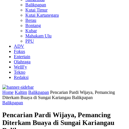
Balikpapan
Kutai Timur
Kutai Kartanegara
Berau
Bontang
Kubar
Mahakam Ulu
PPU
ADV
Fokus
Entertain
Olahraga
WellFy
Tekno
Redaksi
Home
Kaltim
Balikpapan
Pencarian Pardi Wijaya, Pemancing
Diterkam Buaya di Sungai Kariangau Balikpapan
Balikpapan
Pencarian Pardi Wijaya, Pemancing
Diterkam Buaya di Sungai Kariangau