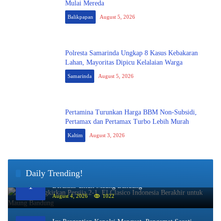
Mulai Mereda
Balikpapan
August 5, 2026
Polresta Samarinda Ungkap 8 Kasus Kebakaran
Lahan, Mayoritas Dipicu Kelalaian Warga
Samarinda
August 5, 2026
Pertamina Turunkan Harga BBM Non-Subsidi,
Pertamax dan Pertamax Turbo Lebih Murah
Kaltim
August 3, 2026
Daily Trending!
Persib Singkirkan Persija 2-1, El Clasico Indonesia
1
Berakhir untuk Maung Bandung
August 4, 2026
1022