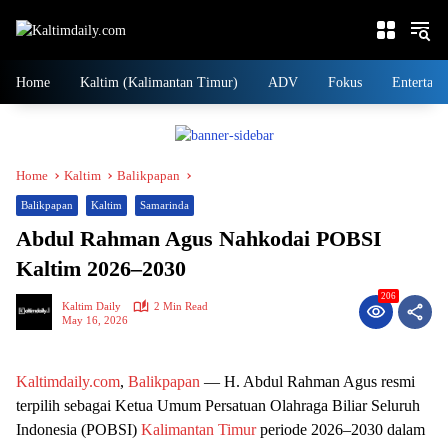
Skip
to
content
Home
Kaltim (Kalimantan Timur)
ADV
Fokus
Entertain
Home
Kaltim
Balikpapan
Balikpapan
Kaltim
Samarinda
Abdul Rahman Agus Nahkodai POBSI
Kaltim 2026–2030
206
Kaltim Daily
2 Min Read
May 16, 2026
Kaltimdaily.com
,
Balikpapan
— H. Abdul Rahman Agus resmi
terpilih sebagai Ketua Umum Persatuan Olahraga Biliar Seluruh
Indonesia (POBSI)
Kalimantan Timur
periode 2026–2030 dalam