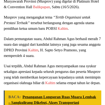
Musyawarah Provinsi (Musprov) yang digelar di Platinum Hotel
& Convention Hall
Balikpapan
, Sabtu (16/5/2026).
Musprov yang mengangkat tema
“Tertib Organisasi untuk
Prestasi Terbaik”
tersebut berlangsung dengan agenda utama
pemilihan ketua umum baru POBSI
Kaltim
.
Dalam pemungutan suara, Abdul Rahman Agus berhasil meraih 7
suara dan unggul dari kandidat lainnya yang juga sesama anggota
DPRD Provinsi
Kaltim
, H. Sapto Setyo Pramono, yang
memperoleh 4 suara.
Usai terpilih, Abdul Rahman Agus menyampaikan rasa syukur
sekaligus apresiasi kepada seluruh pengurus dan peserta Musprov
yang telah memberikan kepercayaan kepadanya untuk memimpin
organisasi olahraga biliar di
Kaltim
selama empat tahun ke depan.
BACA:
Penanganan Longsoran Ruas Muara Lembak
– Sangkulirang Dikebut, Akses Transportasi