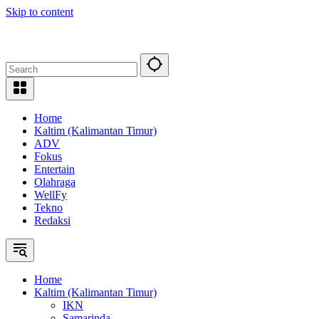
Skip to content
Home
Kaltim (Kalimantan Timur)
ADV
Fokus
Entertain
Olahraga
WellFy
Tekno
Redaksi
Home
Kaltim (Kalimantan Timur)
IKN
Samarinda