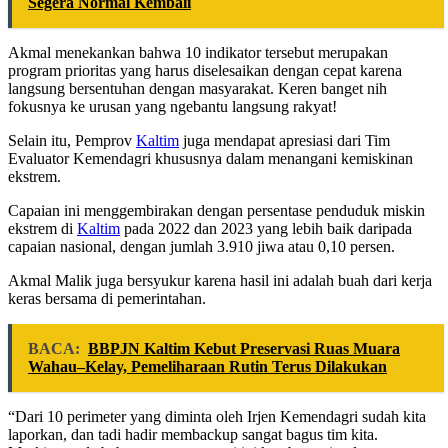
Segera Normal Kembali
Akmal menekankan bahwa 10 indikator tersebut merupakan
program prioritas yang harus diselesaikan dengan cepat karena
langsung bersentuhan dengan masyarakat. Keren banget nih
fokusnya ke urusan yang ngebantu langsung rakyat!
Selain itu, Pemprov
Kaltim
juga mendapat apresiasi dari Tim
Evaluator Kemendagri khususnya dalam menangani kemiskinan
ekstrem.
Capaian ini menggembirakan dengan persentase penduduk miskin
ekstrem di
Kaltim
pada 2022 dan 2023 yang lebih baik daripada
capaian nasional, dengan jumlah 3.910 jiwa atau 0,10 persen.
Akmal Malik juga bersyukur karena hasil ini adalah buah dari kerja
keras bersama di pemerintahan.
BACA:
BBPJN Kaltim Kebut Preservasi Ruas Muara
Wahau–Kelay, Pemeliharaan Rutin Terus Dilakukan
“Dari 10 perimeter yang diminta oleh Irjen Kemendagri sudah kita
laporkan, dan tadi hadir membackup sangat bagus tim kita.