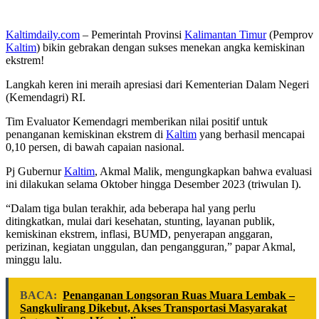
Kaltimdaily.com
– Pemerintah Provinsi
Kalimantan Timur
(Pemprov
Kaltim
) bikin gebrakan dengan sukses menekan angka kemiskinan
ekstrem!
Langkah keren ini meraih apresiasi dari Kementerian Dalam Negeri
(Kemendagri) RI.
Tim Evaluator Kemendagri memberikan nilai positif untuk
penanganan kemiskinan ekstrem di
Kaltim
yang berhasil mencapai
0,10 persen, di bawah capaian nasional.
Pj Gubernur
Kaltim
, Akmal Malik, mengungkapkan bahwa evaluasi
ini dilakukan selama Oktober hingga Desember 2023 (triwulan I).
“Dalam tiga bulan terakhir, ada beberapa hal yang perlu
ditingkatkan, mulai dari kesehatan, stunting, layanan publik,
kemiskinan ekstrem, inflasi, BUMD, penyerapan anggaran,
perizinan, kegiatan unggulan, dan pengangguran,” papar Akmal,
minggu lalu.
BACA:
Penanganan Longsoran Ruas Muara Lembak –
Sangkulirang Dikebut, Akses Transportasi Masyarakat