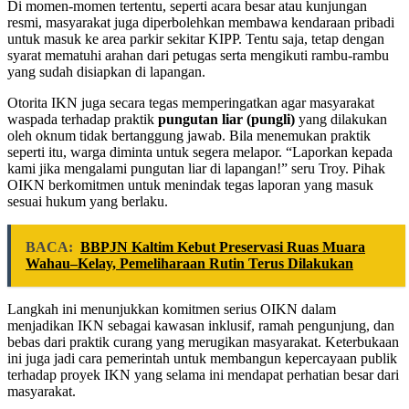
Di momen-momen tertentu, seperti acara besar atau kunjungan
resmi, masyarakat juga diperbolehkan membawa kendaraan pribadi
untuk masuk ke area parkir sekitar KIPP. Tentu saja, tetap dengan
syarat mematuhi arahan dari petugas serta mengikuti rambu-rambu
yang sudah disiapkan di lapangan.
Otorita IKN juga secara tegas memperingatkan agar masyarakat
waspada terhadap praktik
pungutan liar (pungli)
yang dilakukan
oleh oknum tidak bertanggung jawab. Bila menemukan praktik
seperti itu, warga diminta untuk segera melapor. “Laporkan kepada
kami jika mengalami pungutan liar di lapangan!” seru Troy. Pihak
OIKN berkomitmen untuk menindak tegas laporan yang masuk
sesuai hukum yang berlaku.
BACA:
BBPJN Kaltim Kebut Preservasi Ruas Muara
Wahau–Kelay, Pemeliharaan Rutin Terus Dilakukan
Langkah ini menunjukkan komitmen serius OIKN dalam
menjadikan IKN sebagai kawasan inklusif, ramah pengunjung, dan
bebas dari praktik curang yang merugikan masyarakat. Keterbukaan
ini juga jadi cara pemerintah untuk membangun kepercayaan publik
terhadap proyek IKN yang selama ini mendapat perhatian besar dari
masyarakat.