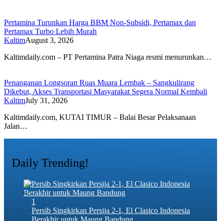
Pertamina Turunkan Harga BBM Non-Subsidi, Pertamax dan
Pertamax Turbo Lebih Murah
Kaltim
August 3, 2026
Kaltimdaily.com – PT Pertamina Patra Niaga resmi menurunkan…
Penanganan Longsoran Ruas Muara Lembak – Sangkulirang
Dikebut, Akses Transportasi Masyarakat Segera Normal Kembali
Kaltim
July 31, 2026
Kaltimdaily.com, KUTAI TIMUR – Balai Besar Pelaksanaan
Jalan…
Daily Trending!
1
Persib Singkirkan Persija 2-1, El Clasico Indonesia
Berakhir untuk Maung Bandung