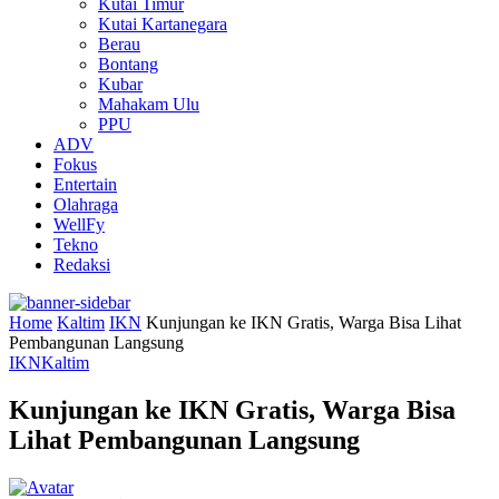
Kutai Timur
Kutai Kartanegara
Berau
Bontang
Kubar
Mahakam Ulu
PPU
ADV
Fokus
Entertain
Olahraga
WellFy
Tekno
Redaksi
Home
Kaltim
IKN
Kunjungan ke IKN Gratis, Warga Bisa Lihat
Pembangunan Langsung
IKN
Kaltim
Kunjungan ke IKN Gratis, Warga Bisa
Lihat Pembangunan Langsung