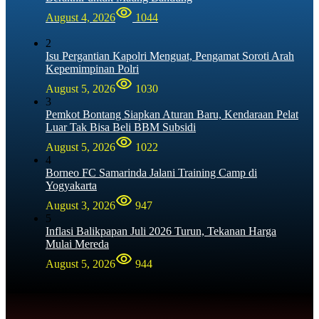
August 4, 2026
1044
2
Isu Pergantian Kapolri Menguat, Pengamat Soroti Arah
Kepemimpinan Polri
August 5, 2026
1030
3
Pemkot Bontang Siapkan Aturan Baru, Kendaraan Pelat
Luar Tak Bisa Beli BBM Subsidi
August 5, 2026
1022
4
Borneo FC Samarinda Jalani Training Camp di
Yogyakarta
August 3, 2026
947
5
Inflasi Balikpapan Juli 2026 Turun, Tekanan Harga
Mulai Mereda
August 5, 2026
944