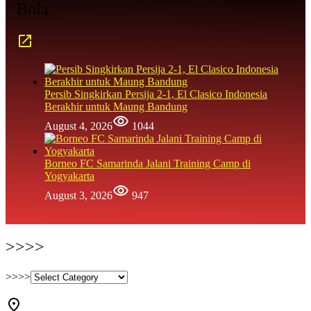
Bola
Persib Singkirkan Persija 2-1, El Clasico Indonesia
Berakhir untuk Maung Bandung
August 4, 2026
1044
Borneo FC Samarinda Jalani Training Camp di
Yogyakarta
August 3, 2026
947
>>>>
>>>>