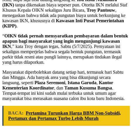
(IKN)
tanpa dikenakan biaya sepeser pun. Otorita IKN melalui Staf
Khusus Kepala OIKN sekaligus Juru Bicara,
Troy Pantouw
,
menegaskan bahwa tidak ada pungutan biaya untuk berkunjung ke
kawasan IKN, khususnya di
Kawasan Inti Pusat Pemerintahan
(KIPP)
.
“
OIKN tidak pernah mensyaratkan pembayaran dalam bentuk
apapun bagi masyarakat yang ingin mengunjungi kawasan
IKN
,” kata Troy dengan tegas, Sabtu (5/7/2025). Pernyataan ini
sekaligus memperjelas bahwa segala bentuk pungutan, termasuk
parkir tidak resmi atau pungli lainnya, merupakan tindakan ilegal
yang harus dilaporkan.
Masyarakat diperbolehkan datang setiap hari, termasuk hari Sabtu
dan Minggu. Ada banyak area yang bisa dikunjungi secara
langsung, seperti
Plaza Seremoni
,
Istana Garuda
,
Kantor
Kementerian Koordinator
, dan
Taman Kusuma Bangsa
.
Tempat-tempat ini kini sudah mulai terbuka untuk umum agar
masyarakat bisa merasakan suasana calon ibu kota baru Indonesia.
BACA:
Pertamina Turunkan Harga BBM Non-Subsidi,
Pertamax dan Pertamax Turbo Lebih Murah