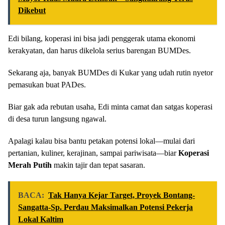
Dikebut
Edi bilang, koperasi ini bisa jadi penggerak utama ekonomi
kerakyatan, dan harus dikelola serius barengan BUMDes.
Sekarang aja, banyak BUMDes di Kukar yang udah rutin nyetor
pemasukan buat PADes.
Biar gak ada rebutan usaha, Edi minta camat dan satgas koperasi
di desa turun langsung ngawal.
Apalagi kalau bisa bantu petakan potensi lokal—mulai dari
pertanian, kuliner, kerajinan, sampai pariwisata—biar
Koperasi
Merah Putih
makin tajir dan tepat sasaran.
BACA:
Tak Hanya Kejar Target, Proyek Bontang-
Sangatta-Sp. Perdau Maksimalkan Potensi Pekerja
Lokal Kaltim