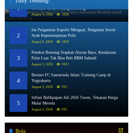
Daily Trending!
Persib Singkirkan Persija 2-1, El Clasico Indonesia
1
Berakhir untuk Maung Bandung
August 4, 2026
1030
Isu Pergantian Kapolri Menguat, Pengamat Soroti
2
Arah Kepemimpinan Polri
August 5, 2026
1020
Pemkot Bontang Siapkan Aturan Baru, Kendaraan
3
Pelat Luar Tak Bisa Beli BBM Subsidi
August 5, 2026
1012
Borneo FC Samarinda Jalani Training Camp di
4
Yogyakarta
August 3, 2026
933
Inflasi Balikpapan Juli 2026 Turun, Tekanan Harga
5
Mulai Mereda
August 5, 2026
933
Bola