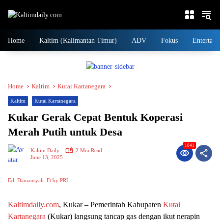
Skip
to
content
Home
Kaltim (Kalimantan Timur)
ADV
Fokus
Entertain
Home
Kaltim
Kutai Kartanegara
Kaltim
Kutai Kartanegara
Kukar Gerak Cepat Bentuk Koperasi
Merah Putih untuk Desa
1041
Kaltim Daily
2 Min Read
June 13, 2025
Edi Damansyah. Ft by PRL
Kaltimdaily.com
, Kukar – Pemerintah Kabupaten
Kutai
Kartanegara
(Kukar) langsung tancap gas dengan ikut nerapin