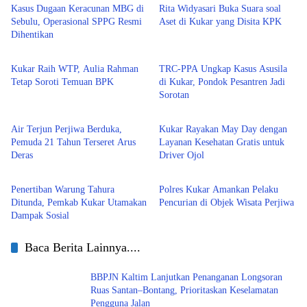
Kasus Dugaan Keracunan MBG di
Rita Widyasari Buka Suara soal
Sebulu, Operasional SPPG Resmi
Aset di Kukar yang Disita KPK
Dihentikan
Kutai Kartanegara
Kutai Kartanegara
Kukar Raih WTP, Aulia Rahman
TRC-PPA Ungkap Kasus Asusila
Tetap Soroti Temuan BPK
di Kukar, Pondok Pesantren Jadi
Sorotan
Kutai Kartanegara
Kutai Kartanegara
Air Terjun Perjiwa Berduka,
Kukar Rayakan May Day dengan
Pemuda 21 Tahun Terseret Arus
Layanan Kesehatan Gratis untuk
Deras
Driver Ojol
Kutai Kartanegara
Kriminal
Penertiban Warung Tahura
Polres Kukar Amankan Pelaku
Ditunda, Pemkab Kukar Utamakan
Pencurian di Objek Wisata Perjiwa
Dampak Sosial
Baca Berita Lainnya....
BBPJN Kaltim Lanjutkan Penanganan Longsoran
Ruas Santan–Bontang, Prioritaskan Keselamatan
Pengguna Jalan