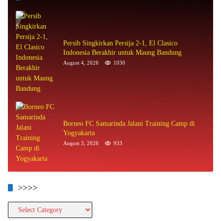
Persib Singkirkan Persija 2-1, El Clasico
Indonesia Berakhir untuk Maung Bandung
August 4, 2026
1030
Borneo FC Samarinda Jalani Training Camp di
Yogyakarta
August 3, 2026
933
>>>>
>>>>