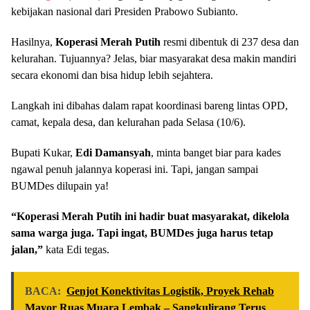
kebijakan nasional dari Presiden Prabowo Subianto.
Hasilnya,
Koperasi Merah Putih
resmi dibentuk di 237 desa dan
kelurahan. Tujuannya? Jelas, biar masyarakat desa makin mandiri
secara ekonomi dan bisa hidup lebih sejahtera.
Langkah ini dibahas dalam rapat koordinasi bareng lintas OPD,
camat, kepala desa, dan kelurahan pada Selasa (10/6).
Bupati Kukar,
Edi Damansyah
, minta banget biar para kades
ngawal penuh jalannya koperasi ini. Tapi, jangan sampai
BUMDes dilupain ya!
“Koperasi Merah Putih ini hadir buat masyarakat, dikelola
sama warga juga. Tapi ingat, BUMDes juga harus tetap
jalan,”
kata Edi tegas.
BACA:
Genjot Konektivitas Logistik, Proyek Rehab
Mayor Ruas Muara Lembak – Sangkulirang Terus