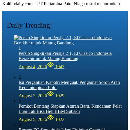
Kaltimdaily.com – PT Pertamina Patra Niaga resmi menurunkan…
Daily Trending!
1
Persib Singkirkan Persija 2-1, El Clasico Indonesia
Berakhir untuk Maung Bandung
August 4, 2026
1043
2
Isu Pergantian Kapolri Menguat, Pengamat Soroti Arah
Kepemimpinan Polri
August 5, 2026
1029
3
Pemkot Bontang Siapkan Aturan Baru, Kendaraan Pelat
Luar Tak Bisa Beli BBM Subsidi
August 5, 2026
1022
4
Borneo FC Samarinda Jalani Training Camp di