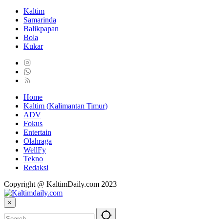
Kaltim
Samarinda
Balikpapan
Bola
Kukar
Home
Kaltim (Kalimantan Timur)
ADV
Fokus
Entertain
Olahraga
WellFy
Tekno
Redaksi
Copyright @ KaltimDaily.com 2023
×