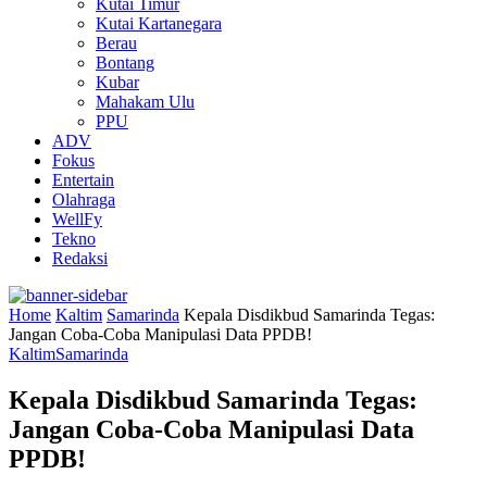
Kutai Timur
Kutai Kartanegara
Berau
Bontang
Kubar
Mahakam Ulu
PPU
ADV
Fokus
Entertain
Olahraga
WellFy
Tekno
Redaksi
Home
Kaltim
Samarinda
Kepala Disdikbud Samarinda Tegas:
Jangan Coba-Coba Manipulasi Data PPDB!
Kaltim
Samarinda
Kepala Disdikbud Samarinda Tegas:
Jangan Coba-Coba Manipulasi Data
PPDB!