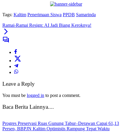
Tags:
Kaltim
Penerimaan Siswa
PPDB
Samarinda
Ramai-Ramai Resign: AI Jadi Biang Keroknya!
Leave a Reply
You must be
logged in
to post a comment.
Baca Berita Lainnya....
Progres Preservasi Ruas Gunung Tabur–Derawan Capai 61,13
Persen, BBPJN Kaltim Optimistis Rampung Tepat Waktu