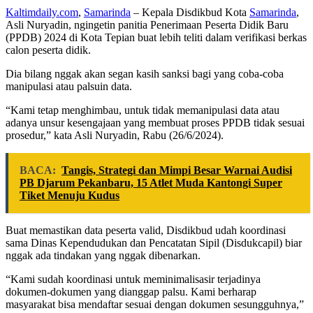
Kaltimdaily.com
,
Samarinda
– Kepala Disdikbud Kota
Samarinda
,
Asli Nuryadin, ngingetin panitia Penerimaan Peserta Didik Baru
(PPDB) 2024 di Kota Tepian buat lebih teliti dalam verifikasi berkas
calon peserta didik.
Dia bilang nggak akan segan kasih sanksi bagi yang coba-coba
manipulasi atau palsuin data.
“Kami tetap menghimbau, untuk tidak memanipulasi data atau
adanya unsur kesengajaan yang membuat proses PPDB tidak sesuai
prosedur,” kata Asli Nuryadin, Rabu (26/6/2024).
BACA:
Tangis, Strategi dan Mimpi Besar Warnai Audisi
PB Djarum Pekanbaru, 15 Atlet Muda Kantongi Super
Tiket Menuju Kudus
Buat memastikan data peserta valid, Disdikbud udah koordinasi
sama Dinas Kependudukan dan Pencatatan Sipil (Disdukcapil) biar
nggak ada tindakan yang nggak dibenarkan.
“Kami sudah koordinasi untuk meminimalisasir terjadinya
dokumen-dokumen yang dianggap palsu. Kami berharap
masyarakat bisa mendaftar sesuai dengan dokumen sesungguhnya,”