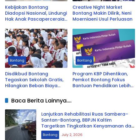
Kebijakan Bontang
Creative Night Market
Diadopsi Nasional, Lindungi
Bontang Makin Dilirik, Neni
Hak Anak Pascaperceraian
Moerniaeni Usul Perluasan
ASN
Bontang
Bontang
Disdikbud Bontang
Program KBP Dihentikan,
Tegaskan Sekolah Gratis,
Pemkot Bontang Fokus
Hilangkan Beban Biaya
Bantuan Pendidikan Lebih
Orang Tua
Efektif
Baca Berita Lainnya....
Lanjutkan Rehabilitasi Ruas Sambera–
Santan–Bontang, BBPJN Kaltim
Targetkan Tingkatkan Kenyamanan dan
Keselamatan Pengguna Jalan
Bontang
July 2, 2026