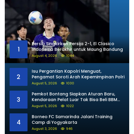
Persib Singkirkan Persija 2-1, El Clasico
1
Indonesia Berakhir untuk Maung Bandung
August 4, 2026
1044
Isu Pergantian Kapolri Menguat,
2
Pengamat Soroti Arah Kepemimpinan Polri
August 5, 2026
1030
Pemkot Bontang Siapkan Aturan Baru,
3
Kendaraan Pelat Luar Tak Bisa Beli BBM
Subsidi
August 5, 2026
1022
Borneo FC Samarinda Jalani Training
4
Camp di Yogyakarta
August 3, 2026
946