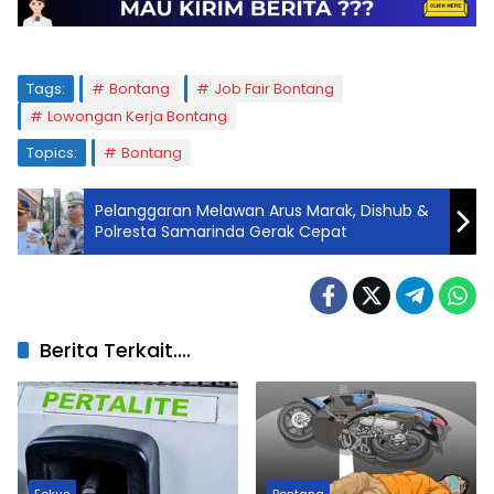
Tags:
Bontang
Job Fair Bontang
Lowongan Kerja Bontang
Topics:
Bontang
Pelanggaran Melawan Arus Marak, Dishub &
Polresta Samarinda Gerak Cepat
Berita Terkait....