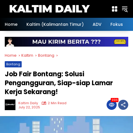
Skip
to
content
Home
Kaltim (Kalimantan Timur)
ADV
Fokus
Home
Kaltim
Bontang
Bontang
Job Fair Bontang: Solusi
Pengangguran, Siap-siap Lamar
Kerja Sekarang!
996
Kaltim Daily
2 Min Read
July 22, 2025