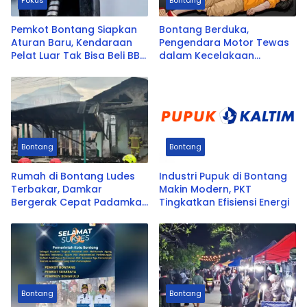
Fokus
Bontang
Pemkot Bontang Siapkan
Bontang Berduka,
Aturan Baru, Kendaraan
Pengendara Motor Tewas
Pelat Luar Tak Bisa Beli BBM
dalam Kecelakaan
Subsidi
Tunggal
Bontang
Bontang
Rumah di Bontang Ludes
Industri Pupuk di Bontang
Terbakar, Damkar
Makin Modern, PKT
Bergerak Cepat Padamkan
Tingkatkan Efisiensi Energi
Api
Bontang
Bontang