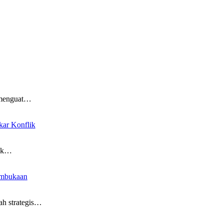
 menguat…
kar Konflik
lak…
Pembukaan
ah strategis…