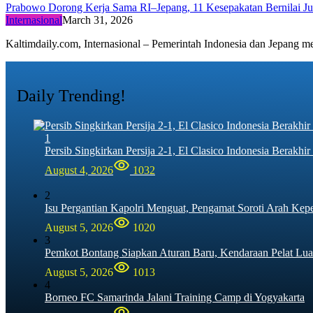
Prabowo Dorong Kerja Sama RI–Jepang, 11 Kesepakatan Bernilai J
Internasional
March 31, 2026
Kaltimdaily.com, Internasional – Pemerintah Indonesia dan Jepang
Daily Trending!
1
Persib Singkirkan Persija 2-1, El Clasico Indonesia Berak
August 4, 2026
1032
2
Isu Pergantian Kapolri Menguat, Pengamat Soroti Arah Kep
August 5, 2026
1020
3
Pemkot Bontang Siapkan Aturan Baru, Kendaraan Pelat Lua
August 5, 2026
1013
4
Borneo FC Samarinda Jalani Training Camp di Yogyakarta