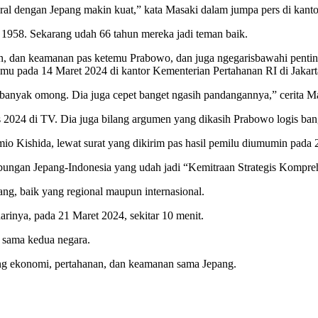
ral dengan Jepang makin kuat,” kata Masaki dalam jumpa pers di kant
 1958. Sekarang udah 66 tahun mereka jadi teman baik.
anan, dan keamanan pas ketemu Prabowo, dan juga ngegarisbawahi penti
mu pada 14 Maret 2024 di kantor Kementerian Pertahanan RI di Jakart
k banyak omong. Dia juga cepet banget ngasih pandangannya,” cerita 
es 2024 di TV. Dia juga bilang argumen yang dikasih Prabowo logis bang
io Kishida, lewat surat yang dikirim pas hasil pemilu diumumin pada 
hubungan Jepang-Indonesia yang udah jadi “Kemitraan Strategis Kompreh
ang, baik yang regional maupun internasional.
rinya, pada 21 Maret 2024, sekitar 10 menit.
a sama kedua negara.
ang ekonomi, pertahanan, dan keamanan sama Jepang.