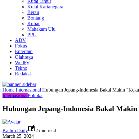
Kutai Timur
Kutai Kartanegara
Berau
Bontang
Kubar
Mahakam Ulu
PPU
ADV
Fokus
Entertain
Olahraga
WellFy
Tekno
Redaksi
Home
Internasional
Hubungan Jepang-Indonesia Bakal Makin "Kekar
Internasional
Politika
Hubungan Jepang-Indonesia Bakal Makin 
Kaltim Daily
2 min read
March 25, 2024