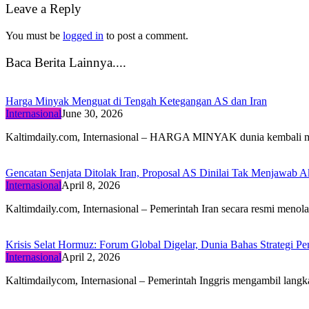
Leave a Reply
You must be
logged in
to post a comment.
Baca Berita Lainnya....
Harga Minyak Menguat di Tengah Ketegangan AS dan Iran
Internasional
June 30, 2026
Kaltimdaily.com, Internasional – HARGA MINYAK dunia kembali
Gencatan Senjata Ditolak Iran, Proposal AS Dinilai Tak Menjawab A
Internasional
April 8, 2026
Kaltimdaily.com, Internasional – Pemerintah Iran secara resmi meno
Krisis Selat Hormuz: Forum Global Digelar, Dunia Bahas Strategi 
Internasional
April 2, 2026
Kaltimdailycom, Internasional – Pemerintah Inggris mengambil langk