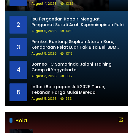
August 4, 2026
1032
Isu Pergantian Kapolri Menguat,
2
Pengamat Soroti Arah Kepemimpinan Polri
August 5, 2026
1021
Pemkot Bontang Siapkan Aturan Baru,
3
Kendaraan Pelat Luar Tak Bisa Beli BBM
Subsidi
August 5, 2026
1015
Borneo FC Samarinda Jalani Training
4
Camp di Yogyakarta
August 3, 2026
935
Inflasi Balikpapan Juli 2026 Turun,
5
Tekanan Harga Mulai Mereda
August 5, 2026
933
Bola