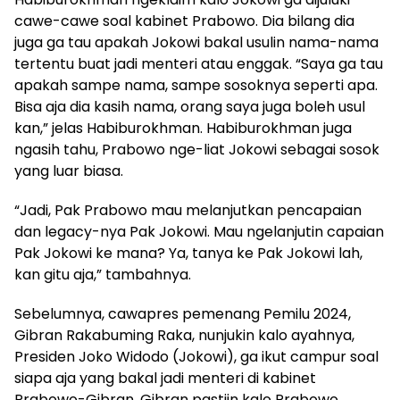
cawe-cawe soal kabinet Prabowo. Dia bilang dia
juga ga tau apakah Jokowi bakal usulin nama-nama
tertentu buat jadi menteri atau enggak. “Saya ga tau
apakah sampe nama, sampe sosoknya seperti apa.
Bisa aja dia kasih nama, orang saya juga boleh usul
kan,” jelas Habiburokhman. Habiburokhman juga
ngasih tahu, Prabowo nge-liat Jokowi sebagai sosok
yang luar biasa.
“Jadi, Pak Prabowo mau melanjutkan pencapaian
dan legacy-nya Pak Jokowi. Mau ngelanjutin capaian
Pak Jokowi ke mana? Ya, tanya ke Pak Jokowi lah,
kan gitu aja,” tambahnya.
Sebelumnya, cawapres pemenang Pemilu 2024,
Gibran Rakabuming Raka, nunjukin kalo ayahnya,
Presiden Joko Widodo (Jokowi), ga ikut campur soal
siapa aja yang bakal jadi menteri di kabinet
Prabowo-Gibran. Gibran pastiin kalo Prabowo