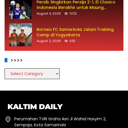
Persib Singkirkan Persija 2-1, El Clasico
Indonesia Berakhir untuk Maung
Bandung
August 4, 2026
1032
Borneo FC Samarinda Jalani Training
Camp di Yogyakarta
August 3, 2026
935
>>>>
>>>>
Perumahan TVRI Graha Asri Jl Wahid Hasyim 2,
Sempaja, Kota Samarinda