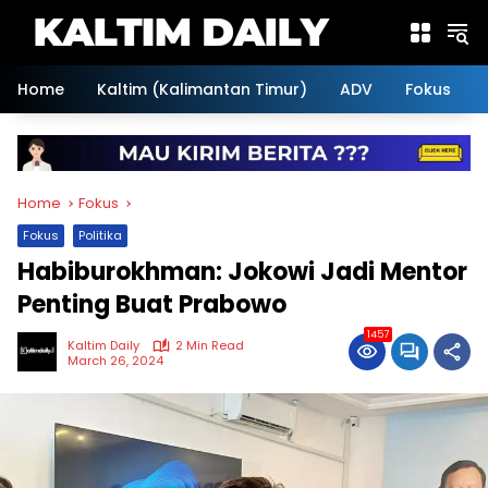
Skip
to
content
Home
Kaltim (Kalimantan Timur)
ADV
Fokus
Home
Fokus
Fokus
Politika
Habiburokhman: Jokowi Jadi Mentor
Penting Buat Prabowo
1457
Kaltim Daily
2 Min Read
March 26, 2024