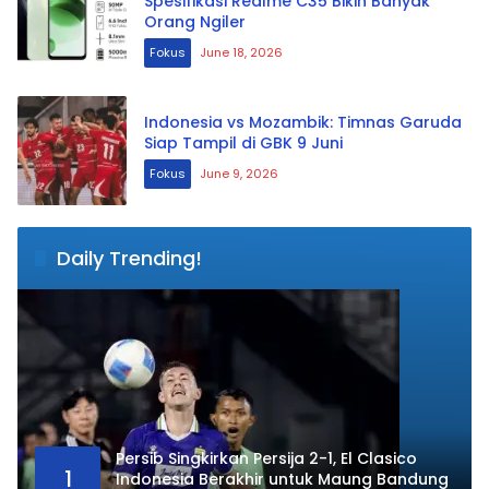
Spesifikasi Realme C35 Bikin Banyak
Orang Ngiler
Fokus
June 18, 2026
Indonesia vs Mozambik: Timnas Garuda
Siap Tampil di GBK 9 Juni
Fokus
June 9, 2026
Daily Trending!
Persib Singkirkan Persija 2-1, El Clasico
1
Indonesia Berakhir untuk Maung Bandung