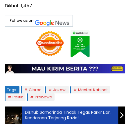
Dilihat:
1,457
Follow us on
Tags:
Gibran
Jokowi
Menteri Kabinet
Politik
Prabowo
Dishub Samarinda Tindak Tegas Parkir Liar,
Kendaraan Terjaring Razia!