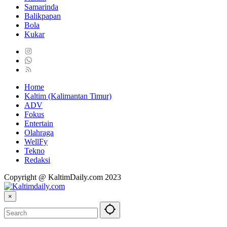
Samarinda
Balikpapan
Bola
Kukar
Home
Kaltim (Kalimantan Timur)
ADV
Fokus
Entertain
Olahraga
WellFy
Tekno
Redaksi
Copyright @ KaltimDaily.com 2023
×