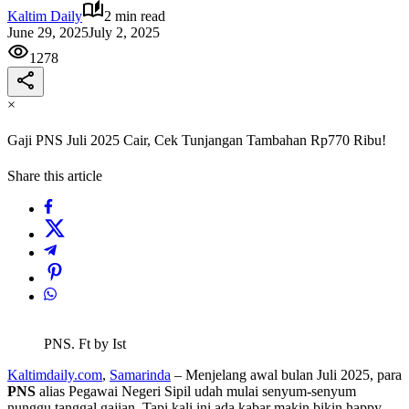
Kaltim Daily
2 min read
June 29, 2025
July 2, 2025
1278
×
Gaji PNS Juli 2025 Cair, Cek Tunjangan Tambahan Rp770 Ribu!
Share this article
PNS. Ft by Ist
Kaltimdaily.com
,
Samarinda
– Menjelang awal bulan Juli 2025, para
PNS
alias Pegawai Negeri Sipil udah mulai senyum-senyum
nunggu tanggal gajian. Tapi kali ini ada kabar makin bikin happy —