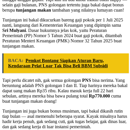
selain gaji bulanan, PNS golongan tertentu juga bakal dapat bonus
berupa
tunjangan makan
tambahan yang nilainya lumayan cuan!
Tunjangan ini bakal dikucurkan bareng gaji pokok per 1 Juli 2025
nanti, langsung dari Kementerian Keuangan yang dipimpin sama
Sri Mulyani
. Dasar hukumnya jelas kok, yaitu Peraturan
Pemerintah (PP) Nomor 5 Tahun 2024 buat gaji pokok, ditambah
Peraturan Menteri Keuangan (PMK) Nomor 32 Tahun 2025 buat
tunjangan makan.
BACA:
Pemkot Bontang Siapkan Aturan Baru,
Kendaraan Pelat Luar Tak Bisa Beli BBM Subsidi
Tapi perlu dicatet nih, gak semua golongan
PNS
bisa nerima. Yang
beruntung adalah PNS golongan I dan II. Tiap harinya mereka bakal
dapat uang makan Rp35 ribu. Kalau masuk kerja full 22 hari
sebulan, artinya mereka bisa bawa pulang total
Rp770.000
cuma
buat tunjangan makan doang!
Tunjangan ini juga bukan bonus musiman, tapi bakal dikasih rutin
tiap bulan — asal memenuhi beberapa syarat. Kayak misalnya harus
hadir kerja penuh, gak sedang cuti, gak tugas belajar, gak dinas luar,
dan gak sedang kerja di luar instansi pemerintah.