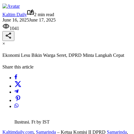
Kaltim Daily
2 min read
June 16, 2025
June 17, 2025
1041
×
Ekonomi Lesu Bikin Warga Seret, DPRD Minta Langkah Cepat
Share this article
Ilustrasi. Ft by IST
Kaltimdaily.com
,
Samarinda
– Ketua Komisi II DPRD
Samarinda
,