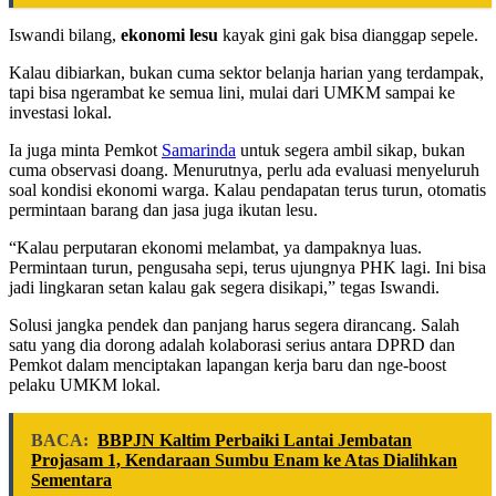
Iswandi bilang,
ekonomi lesu
kayak gini gak bisa dianggap sepele.
Kalau dibiarkan, bukan cuma sektor belanja harian yang terdampak,
tapi bisa ngerambat ke semua lini, mulai dari UMKM sampai ke
investasi lokal.
Ia juga minta Pemkot
Samarinda
untuk segera ambil sikap, bukan
cuma observasi doang. Menurutnya, perlu ada evaluasi menyeluruh
soal kondisi ekonomi warga. Kalau pendapatan terus turun, otomatis
permintaan barang dan jasa juga ikutan lesu.
“Kalau perputaran ekonomi melambat, ya dampaknya luas.
Permintaan turun, pengusaha sepi, terus ujungnya PHK lagi. Ini bisa
jadi lingkaran setan kalau gak segera disikapi,” tegas Iswandi.
Solusi jangka pendek dan panjang harus segera dirancang. Salah
satu yang dia dorong adalah kolaborasi serius antara DPRD dan
Pemkot dalam menciptakan lapangan kerja baru dan nge-boost
pelaku UMKM lokal.
BACA:
BBPJN Kaltim Perbaiki Lantai Jembatan
Projasam 1, Kendaraan Sumbu Enam ke Atas Dialihkan
Sementara