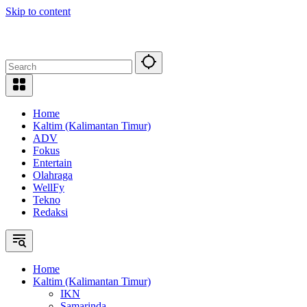
Skip to content
Home
Kaltim (Kalimantan Timur)
ADV
Fokus
Entertain
Olahraga
WellFy
Tekno
Redaksi
Home
Kaltim (Kalimantan Timur)
IKN
Samarinda