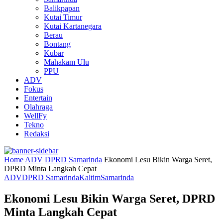
Balikpapan
Kutai Timur
Kutai Kartanegara
Berau
Bontang
Kubar
Mahakam Ulu
PPU
ADV
Fokus
Entertain
Olahraga
WellFy
Tekno
Redaksi
Home
ADV
DPRD Samarinda
Ekonomi Lesu Bikin Warga Seret,
DPRD Minta Langkah Cepat
ADV
DPRD Samarinda
Kaltim
Samarinda
Ekonomi Lesu Bikin Warga Seret, DPRD
Minta Langkah Cepat