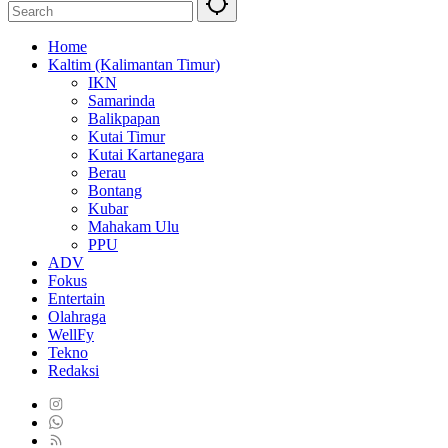
Home
Kaltim (Kalimantan Timur)
IKN
Samarinda
Balikpapan
Kutai Timur
Kutai Kartanegara
Berau
Bontang
Kubar
Mahakam Ulu
PPU
ADV
Fokus
Entertain
Olahraga
WellFy
Tekno
Redaksi