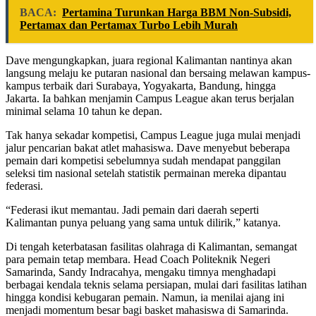
BACA:
Pertamina Turunkan Harga BBM Non-Subsidi,
Pertamax dan Pertamax Turbo Lebih Murah
Dave mengungkapkan, juara regional Kalimantan nantinya akan
langsung melaju ke putaran nasional dan bersaing melawan kampus-
kampus terbaik dari Surabaya, Yogyakarta, Bandung, hingga
Jakarta. Ia bahkan menjamin Campus League akan terus berjalan
minimal selama 10 tahun ke depan.
Tak hanya sekadar kompetisi, Campus League juga mulai menjadi
jalur pencarian bakat atlet mahasiswa. Dave menyebut beberapa
pemain dari kompetisi sebelumnya sudah mendapat panggilan
seleksi tim nasional setelah statistik permainan mereka dipantau
federasi.
“Federasi ikut memantau. Jadi pemain dari daerah seperti
Kalimantan punya peluang yang sama untuk dilirik,” katanya.
Di tengah keterbatasan fasilitas olahraga di Kalimantan, semangat
para pemain tetap membara. Head Coach Politeknik Negeri
Samarinda, Sandy Indracahya, mengaku timnya menghadapi
berbagai kendala teknis selama persiapan, mulai dari fasilitas latihan
hingga kondisi kebugaran pemain. Namun, ia menilai ajang ini
menjadi momentum besar bagi basket mahasiswa di Samarinda.