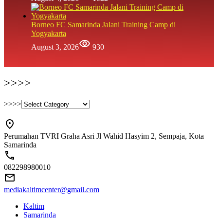
Borneo FC Samarinda Jalani Training Camp di
Yogyakarta
August 3, 2026
930
>>>>
>>>>
Perumahan TVRI Graha Asri Jl Wahid Hasyim 2, Sempaja, Kota
Samarinda
082298980010
mediakaltimcenter@gmail.com
Kaltim
Samarinda