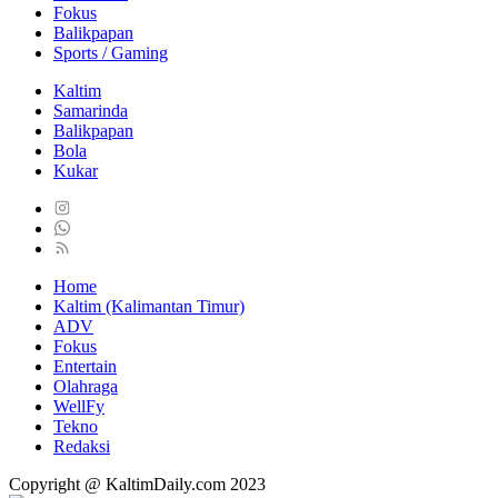
Fokus
Balikpapan
Sports / Gaming
Kaltim
Samarinda
Balikpapan
Bola
Kukar
Home
Kaltim (Kalimantan Timur)
ADV
Fokus
Entertain
Olahraga
WellFy
Tekno
Redaksi
Copyright @ KaltimDaily.com 2023