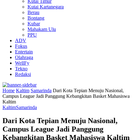
Kutai Timur
Kutai Kartanegara
Berau
Bontang
Kubar
Mahakam Ulu
PPU
ADV
Fokus
Entertain
Olahraga
WellFy
Tekno
Redaksi
Home
Kaltim
Samarinda
Dari Kota Tepian Menuju Nasional,
Campus League Jadi Panggung Kebangkitan Basket Mahasiswa
Kaltim
Kaltim
Samarinda
Dari Kota Tepian Menuju Nasional,
Campus League Jadi Panggung
Kebangkitan Basket Mahasiswa Kaltim