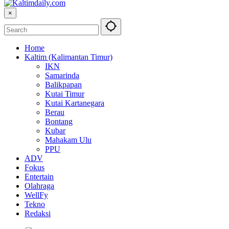
×
Home
Kaltim (Kalimantan Timur)
IKN
Samarinda
Balikpapan
Kutai Timur
Kutai Kartanegara
Berau
Bontang
Kubar
Mahakam Ulu
PPU
ADV
Fokus
Entertain
Olahraga
WellFy
Tekno
Redaksi