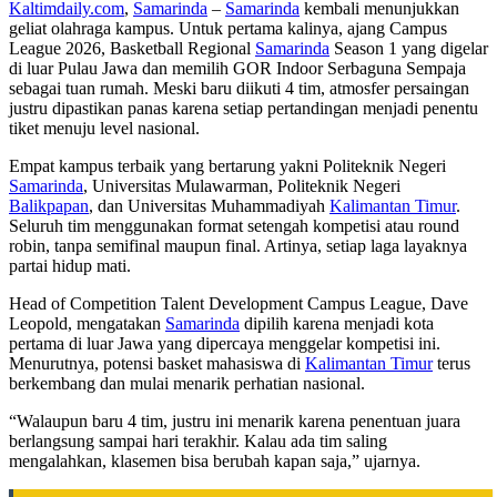
Kaltimdaily.com
,
Samarinda
–
Samarinda
kembali menunjukkan
geliat olahraga kampus. Untuk pertama kalinya, ajang Campus
League 2026, Basketball Regional
Samarinda
Season 1 yang digelar
di luar Pulau Jawa dan memilih GOR Indoor Serbaguna Sempaja
sebagai tuan rumah. Meski baru diikuti 4 tim, atmosfer persaingan
justru dipastikan panas karena setiap pertandingan menjadi penentu
tiket menuju level nasional.
Empat kampus terbaik yang bertarung yakni Politeknik Negeri
Samarinda
, Universitas Mulawarman, Politeknik Negeri
Balikpapan
, dan Universitas Muhammadiyah
Kalimantan Timur
.
Seluruh tim menggunakan format setengah kompetisi atau round
robin, tanpa semifinal maupun final. Artinya, setiap laga layaknya
partai hidup mati.
Head of Competition Talent Development Campus League, Dave
Leopold, mengatakan
Samarinda
dipilih karena menjadi kota
pertama di luar Jawa yang dipercaya menggelar kompetisi ini.
Menurutnya, potensi basket mahasiswa di
Kalimantan Timur
terus
berkembang dan mulai menarik perhatian nasional.
“Walaupun baru 4 tim, justru ini menarik karena penentuan juara
berlangsung sampai hari terakhir. Kalau ada tim saling
mengalahkan, klasemen bisa berubah kapan saja,” ujarnya.