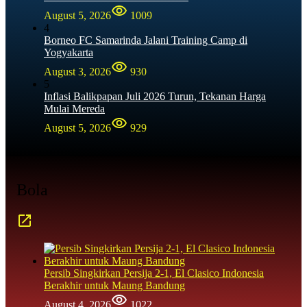
August 5, 2026
1009
4
Borneo FC Samarinda Jalani Training Camp di
Yogyakarta
August 3, 2026
930
5
Inflasi Balikpapan Juli 2026 Turun, Tekanan Harga
Mulai Mereda
August 5, 2026
929
Bola
Persib Singkirkan Persija 2-1, El Clasico Indonesia
Berakhir untuk Maung Bandung
August 4, 2026
1022