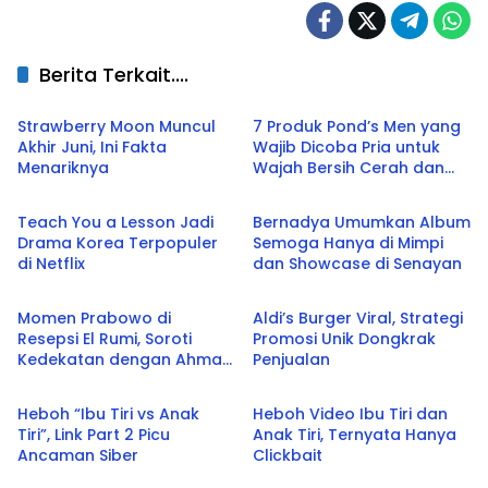
Berita Terkait....
Entertain
Entertain
Strawberry Moon Muncul
7 Produk Pond’s Men yang
Akhir Juni, Ini Fakta
Wajib Dicoba Pria untuk
Menariknya
Wajah Bersih Cerah dan
Entertain
Entertain
Bebas Minyak
Teach You a Lesson Jadi
Bernadya Umumkan Album
Drama Korea Terpopuler
Semoga Hanya di Mimpi
di Netflix
dan Showcase di Senayan
Entertain
Bisnis
Momen Prabowo di
Aldi’s Burger Viral, Strategi
Resepsi El Rumi, Soroti
Promosi Unik Dongkrak
Kedekatan dengan Ahmad
Penjualan
Entertain
Entertain
Dhani
Heboh “Ibu Tiri vs Anak
Heboh Video Ibu Tiri dan
Tiri”, Link Part 2 Picu
Anak Tiri, Ternyata Hanya
Ancaman Siber
Clickbait