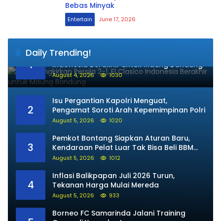
Bebas Minyak
Entertain
June 17, 2026
Daily Trending!
Persib Singkirkan Persija 2-1, El Clasico
1
Indonesia Berakhir untuk Maung Bandung
August 4, 2026
1030
Isu Pergantian Kapolri Menguat,
2
Pengamat Soroti Arah Kepemimpinan Polri
August 5, 2026
1020
Pemkot Bontang Siapkan Aturan Baru,
3
Kendaraan Pelat Luar Tak Bisa Beli BBM
Subsidi
August 5, 2026
1012
Inflasi Balikpapan Juli 2026 Turun,
4
Tekanan Harga Mulai Mereda
August 5, 2026
933
Borneo FC Samarinda Jalani Training