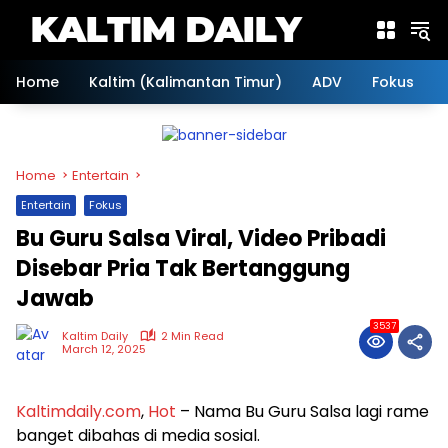
Skip
to
content
Home
Kaltim (Kalimantan Timur)
ADV
Fokus
Home
Entertain
Entertain
Fokus
Bu Guru Salsa Viral, Video Pribadi
Disebar Pria Tak Bertanggung
Jawab
3537
Kaltim Daily
2 Min Read
March 12, 2025
Kaltimdaily.com
,
Hot
– Nama Bu Guru Salsa lagi rame
banget dibahas di media sosial.