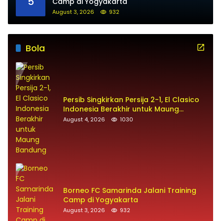
5
Camp di Yogyakarta
August 3, 2026
932
Bola
Persib Singkirkan Persija 2-1, El Clasico
Indonesia Berakhir untuk Maung
Bandung
August 4, 2026
1030
Borneo FC Samarinda Jalani Training
Camp di Yogyakarta
August 3, 2026
932