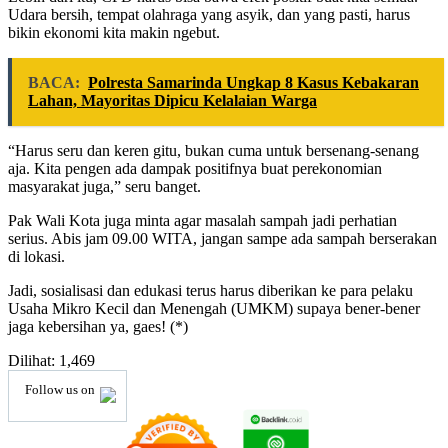
Udara bersih, tempat olahraga yang asyik, dan yang pasti, harus
bikin ekonomi kita makin ngebut.
BACA:
Polresta Samarinda Ungkap 8 Kasus Kebakaran
Lahan, Mayoritas Dipicu Kelalaian Warga
“Harus seru dan keren gitu, bukan cuma untuk bersenang-senang
aja. Kita pengen ada dampak positifnya buat perekonomian
masyarakat juga,” seru banget.
Pak Wali Kota juga minta agar masalah sampah jadi perhatian
serius. Abis jam 09.00 WITA, jangan sampe ada sampah berserakan
di lokasi.
Jadi, sosialisasi dan edukasi terus harus diberikan ke para pelaku
Usaha Mikro Kecil dan Menengah (UMKM) supaya bener-bener
jaga kebersihan ya, gaes! (*)
Dilihat:
1,469
Follow us on