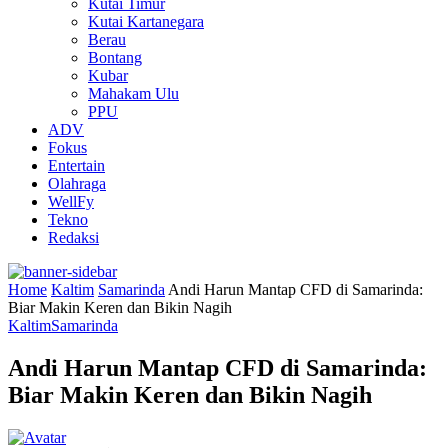
Kutai Timur
Kutai Kartanegara
Berau
Bontang
Kubar
Mahakam Ulu
PPU
ADV
Fokus
Entertain
Olahraga
WellFy
Tekno
Redaksi
Home
Kaltim
Samarinda
Andi Harun Mantap CFD di Samarinda:
Biar Makin Keren dan Bikin Nagih
Kaltim
Samarinda
Andi Harun Mantap CFD di Samarinda:
Biar Makin Keren dan Bikin Nagih