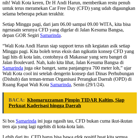
nih! Wali Kota keren, Dr H Andi Harun, memberikan restu penuh
untuk terus meramekan Car Free Day (CFD) yang udah digaungkan
selama beberapa pekan terakhir.
Setiap Minggu pagi, dari jam 06.00 sampai 09.00 WITA, kita bisa
ngerasain serunya CFD yang digelar di Jalan Kesuma Bangsa,
depan GOR Segiri
Samarinda
.
“Wali Kota Andi Harun siap support terus nih kegiatan asik setiap
Minggu pagi. Kita boleh terus eksis dan ngikutin konsep CFD yang
lagi hits di kota lain, contohnya di Makassar yang seru banget di
Jalan Boulevard. Nah, kalo kita lihat, Jalan Kesuma Bangsa di
Samarinda
juga oke banget, sama panjangnya 700 meter loh,” ujar
Wali Kota cool ini setelah dengerin konsep dari Dinas Perhubungan
(Dishub) dan teman-teman Organisasi Perangkat Daerah (OPD) di
Ruang Rapat Wali Kota
Samarinda
, Senin (29/1/24).
BACA:
Khomaruzzaman Pimpin TIDAR Kaltim, Siap
Perkuat Kaderisasi hingga Daerah
Si bos
Samarinda
ini juga ngasih tau, CFD bukan cuma ikut-ikutan
tren aja yang lagi ngehits di kota-kota lain.
Lebih dari itu, CFD harus bisa bawa efek positif buat kita semua.