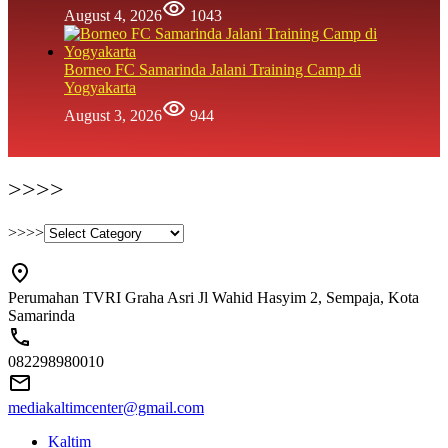
August 4, 2026
1043
Borneo FC Samarinda Jalani Training Camp di
Yogyakarta
August 3, 2026
944
>>>>
>>>>
Perumahan TVRI Graha Asri Jl Wahid Hasyim 2, Sempaja, Kota
Samarinda
082298980010
mediakaltimcenter@gmail.com
Kaltim