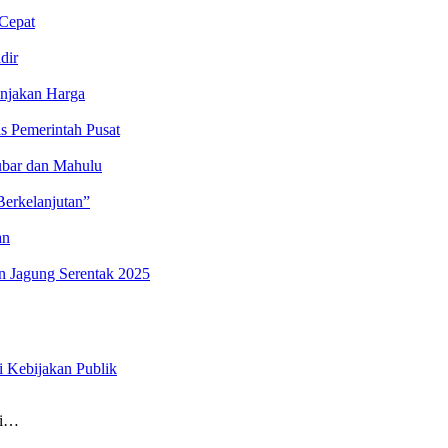
Cepat
dir
onjakan Harga
s Pemerintah Pusat
ubar dan Mahulu
erkelanjutan”
an
 Jagung Serentak 2025
 Kebijakan Publik
ai…