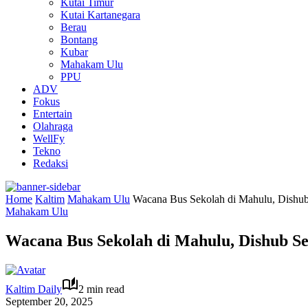
Kutai Timur
Kutai Kartanegara
Berau
Bontang
Kubar
Mahakam Ulu
PPU
ADV
Fokus
Entertain
Olahraga
WellFy
Tekno
Redaksi
Home
Kaltim
Mahakam Ulu
Wacana Bus Sekolah di Mahulu, Dishub 
Mahakam Ulu
Wacana Bus Sekolah di Mahulu, Dishub Se
Kaltim Daily
2 min read
September 20, 2025