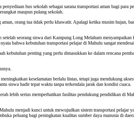
penyediaan bus sekolah sebagai sarana transportasi aman bagi para pe
berangkat maupun pulang sekolah.
an, orang tua tidak perlu khawatir. Apalagi ketika musim hujan, banya
ian setelah seorang siswa dari Kampung Long Melaham menyampaikan k
ti nyata bahwa kebutuhan transportasi pelajar di Mahulu sangat mendes
ah kebutuhan penting yang perlu dimasukkan ke dalam rencana pemban
asnya.
ingkatkan keselamatan berlalu lintas, tetapi juga mendukung akses p
u siswa hadir tepat waktu tanpa terkendala jarak dan kondisi cuaca.
aerah lebih serius memperhatikan fasilitas pendukung pendidikan di Mah
 Mahulu menjadi kunci untuk mewujudkan sistem transportasi pelajar yan
buka peluang bagi peningkatan kualitas sumber daya manusia di daerah