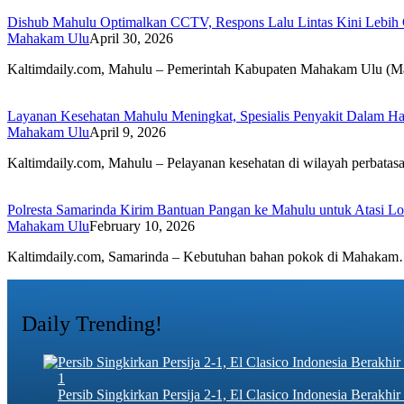
Dishub Mahulu Optimalkan CCTV, Respons Lalu Lintas Kini Lebih 
Mahakam Ulu
April 30, 2026
Kaltimdaily.com, Mahulu – Pemerintah Kabupaten Mahakam Ulu (
Layanan Kesehatan Mahulu Meningkat, Spesialis Penyakit Dalam Ha
Mahakam Ulu
April 9, 2026
Kaltimdaily.com, Mahulu – Pelayanan kesehatan di wilayah perbata
Polresta Samarinda Kirim Bantuan Pangan ke Mahulu untuk Atasi L
Mahakam Ulu
February 10, 2026
Kaltimdaily.com, Samarinda – Kebutuhan bahan pokok di Mahaka
Daily Trending!
1
Persib Singkirkan Persija 2-1, El Clasico Indonesia Berak