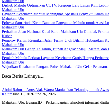
Mahakam Ulu
Dishub Mahulu Optimalkan CCTV, Respons Lalu Lintas Kini Lebih 
Mahakam Ulu
Layanan Kesehatan Mahulu Meningkat, Spesialis Penyakit Dalam Ha
Mahakam Ulu
Polresta Samarinda Kirim Bantuan Pangan ke Mahulu untuk Atasi L
Mahakam Ulu
Perbaikan Jalan Nasional Kutai Barat-Mahakam Ulu Dimulai, Priorita
Kubar
Pemprov Kaltim Resmikan Jalan Tering-Ujoh Bilang, Hubungkan K
Mahakam Ulu
Mahakam Ulu Genap 12 Tahun, Bupati Angela: “Maju, Merata, dan B
Mahakam Ulu
Pemkab Mahulu Perkuat Layanan Kesehatan Gratis Hingga Perbatas
Mahakam Ulu
Wujudkan Ketahanan Pangan, Polres Mahakam Ulu Gelar Penanaman
Baca Berita Lainnya....
Abdul Rahman Agus Ajak Warga Manfaatkan Teknologi untuk Awasi
Kaltim
June 15, 2026
June 26, 2026
Mahakam Ulu, Busam.ID – Perkembangan teknologi informasi dinil