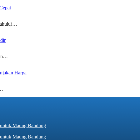
Cepat
Mahulu)…
dir
san…
onjakan Harga
m…
hir untuk Maung Bandung