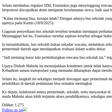
Selain membahas regulasi SIM, Fransiskus juga menyinggung rencana 
berpotensi diwujudkan demi menjamin keselamatan siswa, baik saat 
“Kalau memang bisa, kenapa tidak? Dengan adanya bus sekolah yang am
ujarnya pada Kamis (18/9/2025).
Gagasan penyediaan bus sekolah tersebut semakin mendapat perhat
Menanggapi hal itu, Fransiskus menilai aspirasi tersebut sebagai buk
Ia menambahkan, bus sekolah bukan sekadar wacana, melainkan sebu
pemerintah daerah agar mendapatkan realisasi dalam waktu dekat.
“Jadi memang harus kita pertimbangkan rencana bus sekolah ini,” teg
Upaya Dishub Mahulu ini menunjukkan komitmen untuk tidak hanya men
Kehadiran sarana transportasi yang memadai diharapkan dapat membant
Selain itu, langkah ini sekaligus menjadi dorongan agar pemerintah d
pendidikan di daerah pedalaman bisa semakin meningkat.
Ke depan, kolaborasi antara pemerintah, sekolah, serta masyarakat di
muda Mahulu akan lebih terjamin akses pendidikannya, sekaligus mem
Dilihat:
1,275
Follow us on