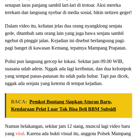
senapan laras panjang sambil lari-lari di trotoar. Aksi mereka
terekam dan langsung nyebar di media sosial, bikin netizen geger!
Dalam video itu, keliatan jelas dua orang nyangklong senjata
gede, ditambah satu orang lain yang juga bawa senjata sambil
ngebut di pinggir jalan. Kejadian ini disebut berlangsung pagi-
pagi banget di kawasan Kemang, tepatnya Mampang Prapatan.
Polisi pun langsung gercep ke lokasi. Sekitar jam 09.00 WIB,
suasana udah adem. Nggak ada lagi keributan, dan dua kelompok
yang sempat panas-panasan itu udah pada bubar. Tapi pas dicek,
nggak ada senjata yang ketemu di tempat kejadian.
BACA:
Pemkot Bontang Siapkan Aturan Baru,
Kendaraan Pelat Luar Tak Bisa Beli BBM Subsidi
Namun belakangan, sekitar jam 12 siang, muncul lagi video baru
yang
viral
. Karena ada bukti visual itu, anggota Polsek Mampang