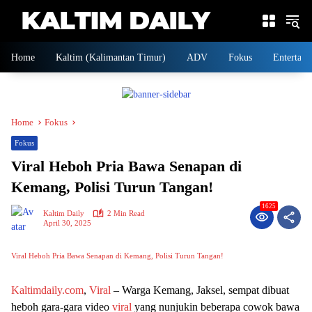
Skip
to
content
Home
Kaltim (Kalimantan Timur)
ADV
Fokus
Entertain
Home
Fokus
Fokus
Viral Heboh Pria Bawa Senapan di
Kemang, Polisi Turun Tangan!
1625
Kaltim Daily
2 Min Read
April 30, 2025
Viral Heboh Pria Bawa Senapan di Kemang, Polisi Turun Tangan!
Kaltimdaily.com
,
Viral
– Warga Kemang, Jaksel, sempat dibuat
heboh gara-gara video
viral
yang nunjukin beberapa cowok bawa