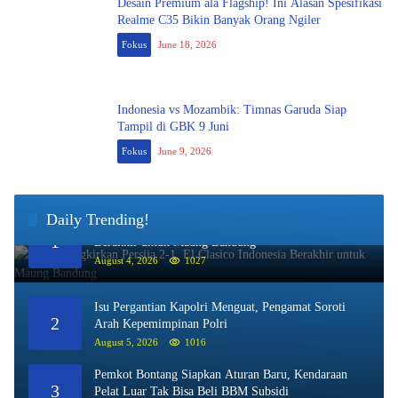
Desain Premium ala Flagship! Ini Alasan Spesifikasi
Realme C35 Bikin Banyak Orang Ngiler
Fokus
June 18, 2026
Indonesia vs Mozambik: Timnas Garuda Siap
Tampil di GBK 9 Juni
Fokus
June 9, 2026
Daily Trending!
Persib Singkirkan Persija 2-1, El Clasico Indonesia
1
Berakhir untuk Maung Bandung
August 4, 2026
1027
Isu Pergantian Kapolri Menguat, Pengamat Soroti
2
Arah Kepemimpinan Polri
August 5, 2026
1016
Pemkot Bontang Siapkan Aturan Baru, Kendaraan
3
Pelat Luar Tak Bisa Beli BBM Subsidi