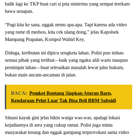
balik lagi ke TKP buat cari si pria misterius yang sempat terekam
bawa senapan.
“Pagi kita ke sana, nggak nemu apa-apa. Tapi karena ada video
yang rame di medsos, kita cek ulang dong,” jelas Kapolsek
Mampang Prapatan, Kompol Wahid Key.
Diduga, keributan ini dipicu sengketa lahan. Polisi pun imbau
semua pihak yang terlibat—baik yang ngaku ahli waris maupun
pemimpin lahan—buat selesaikan masalah lewat jalur hukum,
bukan main ancam-ancaman di jalan.
BACA:
Pemkot Bontang Siapkan Aturan Baru,
Kendaraan Pelat Luar Tak Bisa Beli BBM Subsidi
Situasi kayak gini jelas bikin warga was-was, apalagi lokasi
kejadiannya di area yang cukup ramai. Polisi juga minta
masyarakat tenang dan nggak gampang terprovokasi sama video